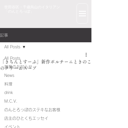
世田谷区・千歳烏山のイタリアン
「のんとろっぽ」
記事
All Posts
All Posts
「きちんとすーぷ」新作ポルチーニときのこ
営業のお知らせ
のクリームスープ
News
料理
drink
M.C.V.
のんとろっぽのステキなお客様
店主のひとくちエッセイ
イベント