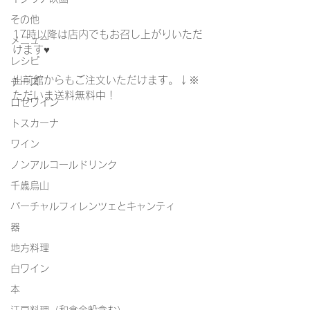
その他
17時以降は店内でもお召し上がりいただ
メニュー
けます♥
レシピ
出前館からもご注文いただけます。↓※
チーズ
ただいま送料無料中！
ロゼワイン
トスカーナ
ワイン
ノンアルコールドリンク
千歳烏山
バーチャルフィレンツェとキャンティ
器
地方料理
白ワイン
本