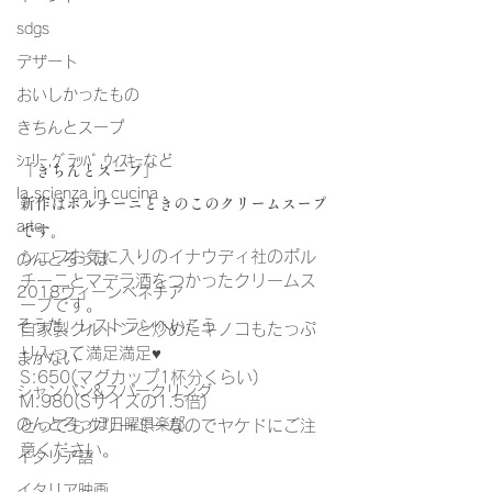
sdgs
デザート
おいしかったもの
きちんとスープ
ｼｪﾘｰ,ｸﾞﾗｯﾊﾟ,ｳｨｽｷｰなど
「きちんとスープ」
la scienza in cucina
新作はポルチーニときのこのクリームスープ
arte
です。
シェフお気に入りのイナウディ社のポル
のんとろっぽ
チーニとマデラ酒をつかったクリームス
2018ウィーンベネチア
ープです。
そうだ、レストランへいこう
自家製クルトンと炒めたキノコもたっぷ
り入って満足満足♥
まかない
S:650(マグカップ1杯分くらい)　 
シャンパン&スパークリング
M:980(Sサイズの1.5倍)
のんとろっぽ日曜俱楽部
とってもクリーミーなのでヤケドにご注
意ください。
イタリア語
イタリア映画