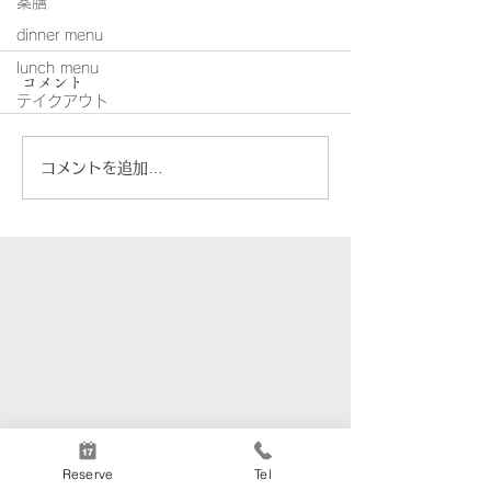
薬膳
dinner menu
lunch menu
コメント
テイクアウト
真のボロネーゼ
コメントを追加…
お花見弁当2026
3/20~4/12
Reserve
Tel