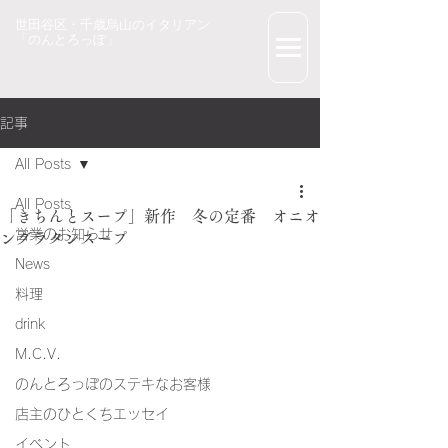
世田谷区・千歳烏山のイタリアン
「のんとろっぽ」
記事
All Posts
All Posts
「きちんとスープ」新作 冬の定番 オニオ
営業のお知らせ
ングラタンスープ
News
料理
drink
M.C.V.
のんとろっぽのステキなお客様
店主のひとくちエッセイ
イベント