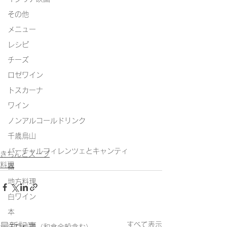
その他
メニュー
レシピ
チーズ
ロゼワイン
トスカーナ
ワイン
ノンアルコールドリンク
千歳烏山
バーチャルフィレンツェとキャンティ
きちんとスープ
料理
器
地方料理
白ワイン
本
すべて表示
最新記事