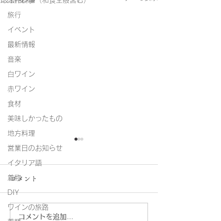
江戸料理（和食全般含む）
旅行
イベント
最新情報
音楽
白ワイン
赤ワイン
食材
美味しかったもの
地方料理
営業日のお知らせ
イタリア語
着物
コメント
DIY
真のボロネーゼ
ワインの旅路
コメントを追加…