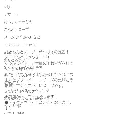
sdgs
デザート
おいしかったもの
きちんとスープ
ｼｪﾘｰ,ｸﾞﾗｯﾊﾟ,ｳｨｽｷｰなど
la scienza in cucina
「きちんとスープ」新作は冬の定番！
arte
オニオングラタンスープ！
のんとろっぽ
たっぷりバターと大量の玉ねぎがをじっ
2018ウィーンベネチア
くり炒めました。
鶏だしに牛赤身出汁をかぶせたきれいな
そうだ、レストランへいこう
出汁とグリュイエールチーズの焦げたう
まかない
ま味。甘くておいしいスープです。
シャンパン&スパークリング
S:650　M: 980
出前館からもご注文承ります！
のんとろっぽ日曜俱楽部
※テイクアウトと金額がことなります。
イタリア語
↓↓
イタリア映画