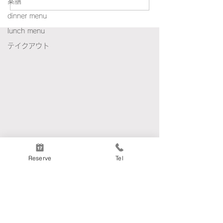
プローチダ島風レモンと
薬膳
dinner menu
松の実のスパゲッティ
lunch menu
テイクアウト
Reserve
Tel