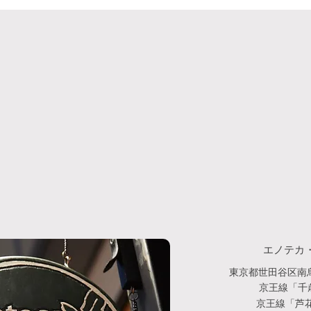
ト」店主のひとくちエッセ
イ009
エノテカ
東京都世田谷区南烏
京王線「千
京王線「芦花