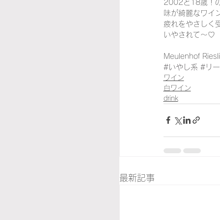
2002と18歳
味が綺麗なワイ
疲れをやさしく
いやされて～♡
Meulenhof Riesl
#いやし系
#リ
ワイン
白ワイン
drink
最新記事