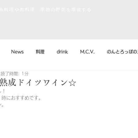
な魚料理や肉料理、季節の野菜を堪能する
News
料理
drink
M.C.V.
のんとろっぽの
読了時間: 1分
イベント
sdgs
デザート
おいしかったもの
熟成ドイツワイン☆
し！
！時におすすめです。
la scienza in cucina
arte
のんとろっぽ
2018
ン。
こう
まかない
シャンパン&スパークリング
のんとろっ