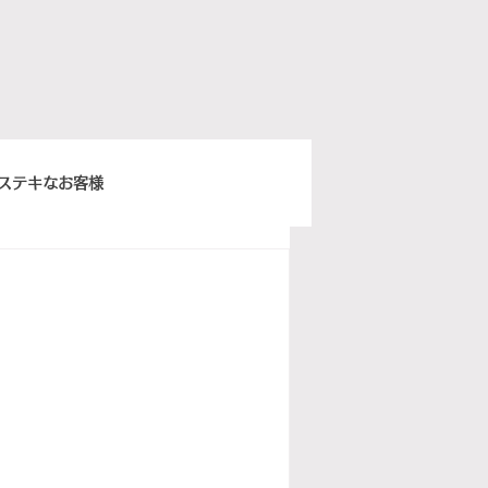
ステキなお客様
きちんとスープ
ウィーンベネチア
ぽ日曜俱楽部
イタリア語