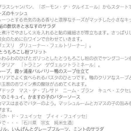
グラスシャンパン、「ボーモン・デ・クルイエール」からスタート
他
メニュー
レシピ
チーズ
ロゼワイン
トス
ーズのキッシュ
ぅーっとする色気のある香りと濃厚なチーズがマッチした小さなキ
稚鮎の酢炊きと水なすのサラダ
た煮汁でやさしく火を入れると鮎の繊細さが際立ちます。さっぱり
彼女のために白ワインで合わせていきます。
ヴェスリ　グリューナー・フェルトリーナー」。
のとうもろこし粉フリット
ふわふわのひげとガリっとしたとうもろこし粉の衣でヤングコーン
イタリア　「トラミン　ゲヴェルツトラミネール」。
レープ、霞ヶ浦産バルバリー鴨のスープ仕立て
タリアでよく食べられるパスタのひとつです。鴨のクリアなスープ
赤玉葱の赤ワイン煮の酸味が占めてくれます。
グドック　マス・デ・ブレサド　ニーム・ブラン　キュベ・エクセ
すのミキュイ、かますの子のバターソース
カマスはまるでバターのよう。マッシュルームとカマスの子の旨み
げます。
「ch・ド・フュイッセ　プィィ・フュイッセ」
ラで・・・「石川県　宗玄　純米生酒」
グリル、いんげんとグレープフルーツ、ミントのサラダ