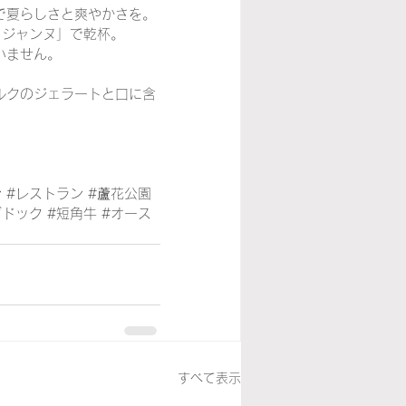
で夏らしさと爽やかさを。
・ジャンヌ」で乾杯。
いません。
ルクのジェラートと口に含
ン
#レストラン
#蘆花公園
グドック
#短角牛
#オース
すべて表示