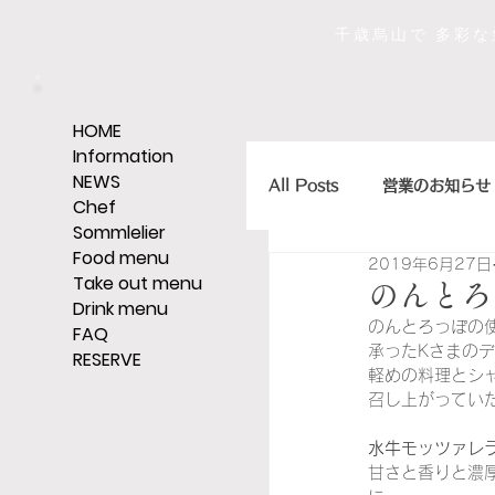
千歳烏山で 多彩
HOME
Information
NEWS
All Posts
営業のお知らせ
Chef
Sommlelier
Food menu
2019年6月27日
店主のひとくちエッセイ
Take out menu
のんとろ
Drink menu
のんとろっぽの
FAQ
承ったKさまの
RESERVE
ｼｪﾘｰ,ｸﾞﾗｯﾊﾟ,ｳｨｽｷｰなど
軽めの料理とシ
召し上がってい
水牛モッツァレ
そうだ、レストランへい
甘さと香りと濃