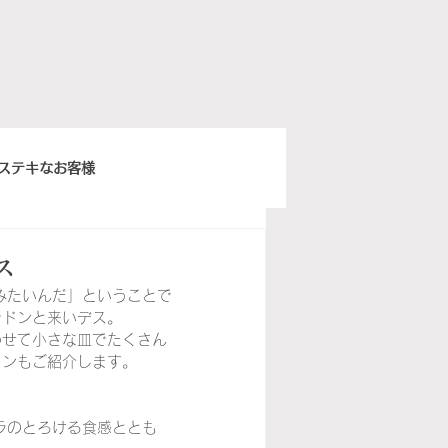
ステキなお客様
きちんとスープ
ス
みたいんだ」ということで
でドンと来いデス。
ウィーンベネチア
わせて小さな皿でたくさん
インもご紹介します。
ぽ日曜俱楽部
イタリア語
ラのとろける食感ととも