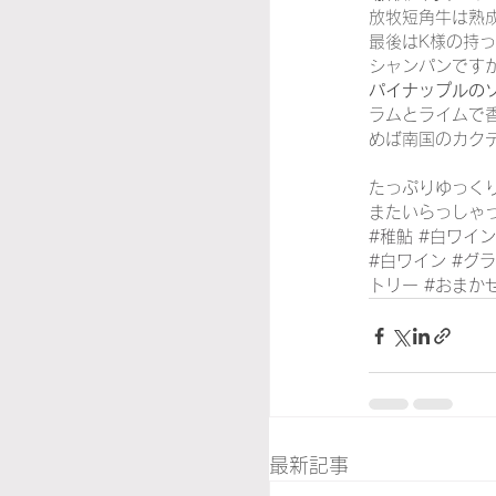
放牧短角牛は熟
最後はK様の持
シャンパンです
パイナップルの
ラムとライムで
めば南国のカク
たっぷりゆっく
またいらっしゃ
#稚鮎
#白ワイ
#白ワイン
#グ
トリー
#おまか
最新記事