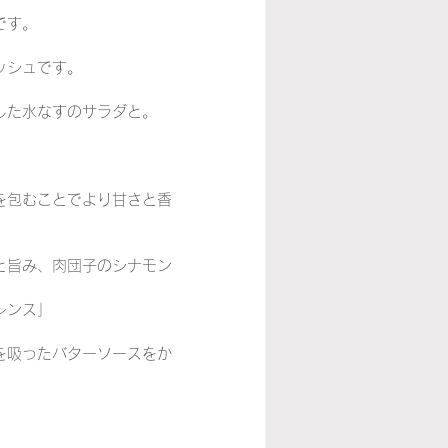
です。
カーナ
ワイン
ッシュです。
した水なすのサラダと。
を包むことでより甘さと香
と旨み、肉団子のシナモン
レンス」
を吸ったバターソースをか