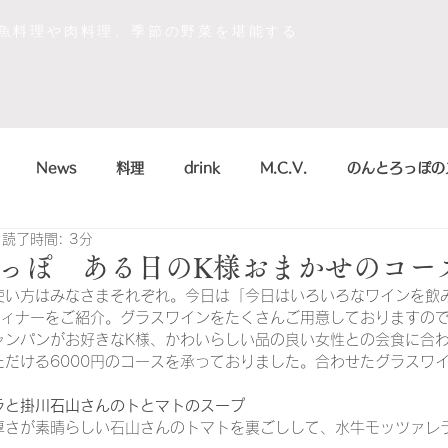
な魚料理や肉料理、季節の野菜を堪能する
News
料理
drink
M.C.V.
のんとろっぽの
読了時間: 3分
イベント
sdgs
デザート
おいしかったもの
っぽ ある日のK様おまかせのコー
使い方はみなさまそれぞれ。今日は「今日はいろいろなワインを飲
ディナーをご紹介。グラスワインをたくさんご用意しておりますの
la scienza in cucina
arte
のんとろっぽ
2018
ャンパンがお好きなK様、かわいらしい品の良い女性との会食に合
ただける6000円のコースを承っておりました。合わせたグラスワ
ラと掛川石山さんのトとマトのスープ
こう
まかない
シャンパン&スパークリング
のんとろっ
厚さが素晴らしい石山さんのトマトを裏ごしして、水牛モッツァレ