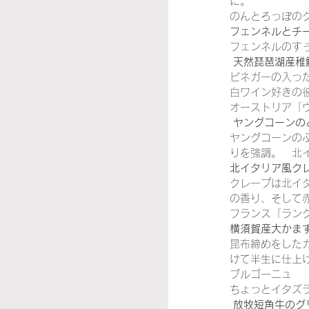
に。
のんとろっぽの
イタリア映画
その
フェンネルとチ
フェンネルのす
 天然琵琶湖産
ビネガーの入っ
白ワイン好きの
オーストリア「
 ヤングコーン
ヤングコーンの
りを強調。　北
北イタリア風ク
クレープは北イ
の香り、そして
フランス「ラン
横須賀産大かま
昆布締めをした
けて半生に仕上
ブルゴーニュ　
ちょっとイタズ
 放牧短角牛の