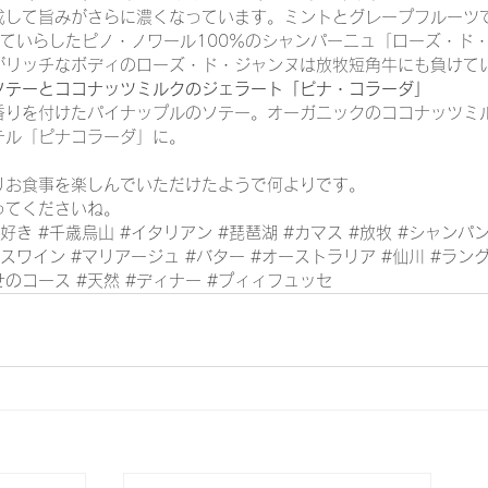
成して旨みがさらに濃くなっています。ミントとグレープフルーツ
っていらしたピノ・ノワール100％のシャンパーニュ「ローズ・ド
がリッチなボディのローズ・ド・ジャンヌは放牧短角牛にも負けて
ソテーとココナッツミルクのジェラート「ピナ・コラーダ」
香りを付けたパイナップルのソテー。オーガニックのココナッツミ
テル「ピナコラーダ」に。
りお食事を楽しんでいただけたようで何よりです。
ってくださいね。
ン好き
#千歳烏山
#イタリアン
#琵琶湖
#カマス
#放牧
#シャンパ
ラスワイン
#マリアージュ
#バター
#オーストラリア
#仙川
#ラン
せのコース
#天然
#ディナー
#プィィフュッセ