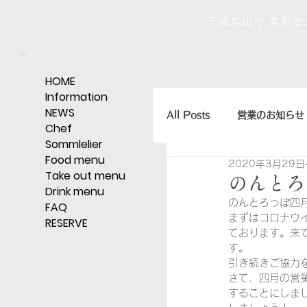
千歳烏山で 多彩
HOME
Information
NEWS
All Posts
営業のお知らせ
Chef
Sommlelier
Food menu
2020年3月29日
店主のひとくちエッセイ
Take out menu
のんとろ
Drink menu
のんとろっぽ四
FAQ
まずはコロナウ
RESERVE
ｼｪﾘｰ,ｸﾞﾗｯﾊﾟ,ｳｨｽｷｰなど
ております。来
す。
引き続きご協力
さて、四月の営
そうだ、レストランへい
することにしま