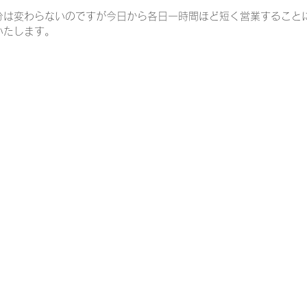
分は変わらないのですが今日から各日一時間ほど短く営業すること
他
メニュー
レシピ
チーズ
ロゼワイン
トス
いたします。