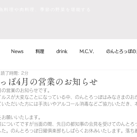
な魚料理や肉料理、季節の野菜を堪能する
News
料理
drink
M.C.V.
のんとろっぽの
読了時間: 2分
イベント
sdgs
デザート
おいしかったもの
っぽ4月の営業のお知らせ
月の営業のお知らせです。
イルスが大変なことになっている中、のんとろっぽはみなさまのお
la scienza in cucina
arte
のんとろっぽ
2018
ていただいた方には手洗いやアルコール消毒などご協力いただき、
をお願いいたします。
業についてですが当面の間、先日の都知事の会見を受けてのんとろ
こう
まかない
シャンパン&スパークリング
のんとろっ
した。のんとろっぽ日曜俱楽部もしばらくお休みいたします。落ち