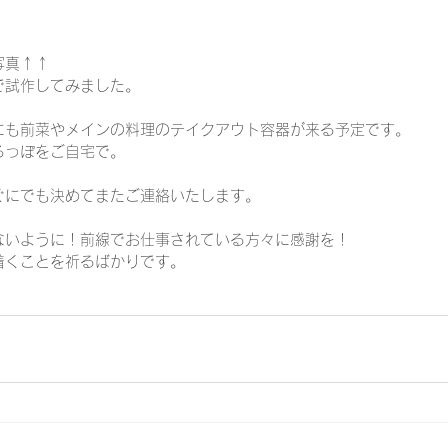
写真↑↑
で試作してみました。
にも前菜やメインの料理のテイクアウト容器が来る予定です。
ろっぽをご自宅で。
ぐにでも決めてまたご連絡いたします。
ないように！前線でお仕事されている方々に感謝を！
着くことを祈るばかりです。