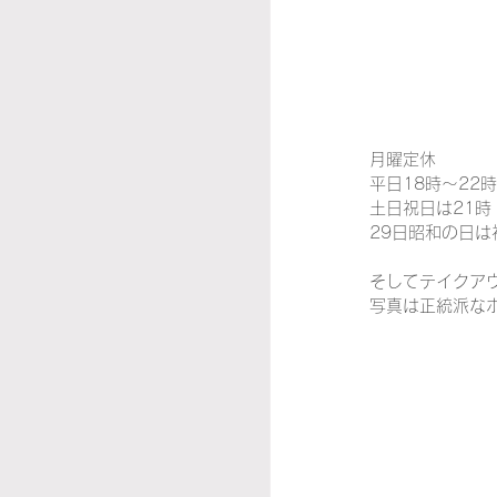
月曜定休
平日18時～22時
土日祝日は21時
29日昭和の日
そしてテイクア
写真は正統派な