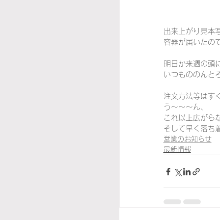
出来上がり見本
容器が届いたの
明日か来週の頭
いつもののんと
注文方法等はす
う～～～ん、
これ以上広がら
そして早く落ち
営業のお知らせ
最新情報