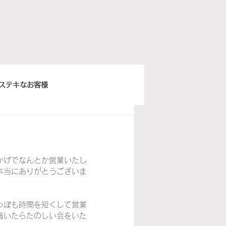
ステキなお客様
きちんとスープ
かげでなんとか営業いたし
ウィーンベネチア
本当にありがとうございま
っぽも時間を短くして営業
ぽ日曜俱楽部
イタリア語
着いたらたのしい会をいた