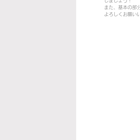
しましょう！
また、基本の部
イタリア映画
その
よろしくお願い