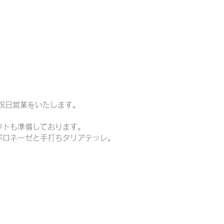
は祝日営業をいたします。
ウトも準備しております。
ボロネーゼと手打ちタリアテッレ。