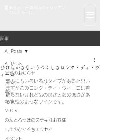
世田谷区・千歳烏山のイタリアン
「のんとろっぽ」
記事
All Posts
All Posts
ひけらかさないうつくしさロンク・ディ・ヴ
営業のお知らせ
ィーコ
美人にもいろいろなタイプがあると思い
News
ますがこのロンク・ディ・ヴィーコは着
料理
飾らないけれど品の良さと芯の強さがあ
drink
る女性のようなワインです。
M.C.V.
のんとろっぽのステキなお客様
店主のひとくちエッセイ
イベント