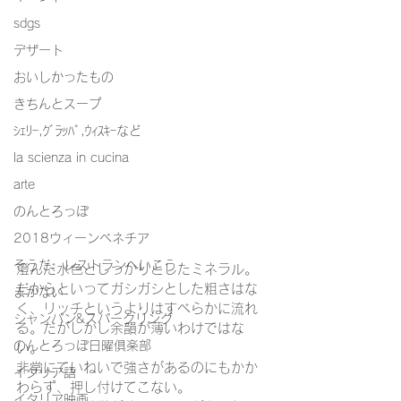
sdgs
デザート
おいしかったもの
きちんとスープ
ｼｪﾘｰ,ｸﾞﾗｯﾊﾟ,ｳｨｽｷｰなど
la scienza in cucina
arte
のんとろっぽ
2018ウィーンベネチア
そうだ、レストランへいこう
澄んだ水色としっかりとしたミネラル。
だからといってガシガシとした粗さはな
まかない
く、リッチというよりはすべらかに流れ
シャンパン&スパークリング
る。だがしかし余韻が薄いわけではな
のんとろっぽ日曜俱楽部
い。
非常にていねいで強さがあるのにもかか
イタリア語
わらず、押し付けてこない。
イタリア映画