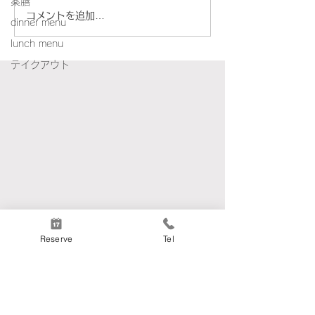
薬膳
コメントを追加…
8月のワインの旅路｜ルー
「ディサローノ
dinner menu
lunch menu
サンヌ＆マルサンヌ
ット」店主のひ
テイクアウト
ッセイ009
Reserve
Tel