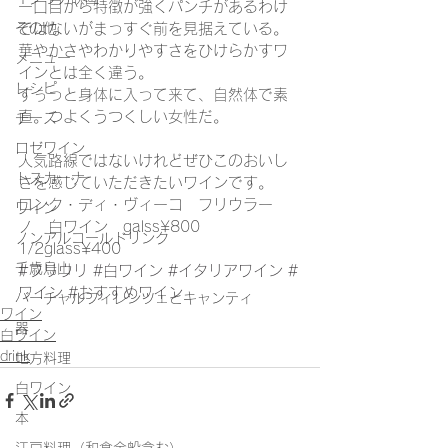
一口目から特徴が強くパンチがあるわけ
ではないがまっすぐ前を見据えている。
その他
華やかさやわかりやすさをひけらかすワ
メニュー
インとは全く違う。
レシピ
すぅっと身体に入って来て、自然体で素
直。つよくうつくしい女性だ。
チーズ
ロゼワイン
人気路線ではないけれどぜひこのおいし
トスカーナ
さを感じていただきたいワインです。
ロンク・ディ・ヴィーコ　フリウラー
ワイン
ノ　白ワイン　galss¥800　
ノンアルコールドリンク
1/2glass¥400
千歳烏山
#フリウリ
#白ワイン
#イタリアワイン
#
ワイン
#おすすめワイン
バーチャルフィレンツェとキャンティ
ワイン
器
白ワイン
drink
地方料理
白ワイン
本