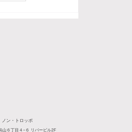
・​ノン・トロッポ
山６丁目４−６ リバービル2F