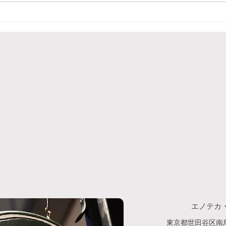
はキ
プローチダ島風レモンと松
チャ
の実のスパゲッティ
の旅
エノテカ
東京都世田谷区南烏