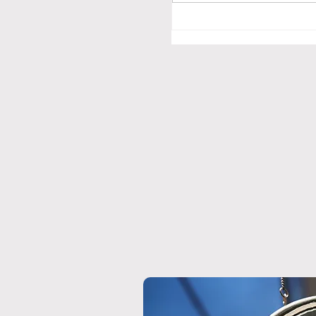
フィレンツェの食卓に
ャンティを。鶏のカッ
ットーラと楽しむ「夏
in Firenze」