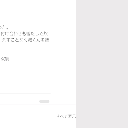
った。
。付け合わせも鴨だしで炊
。余すことなく鴨くんを端
無双網
すべて表示