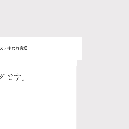
ステキなお客様
きちんとスープ
グです。
ウィーンベネチア
ぽ日曜俱楽部
イタリア語