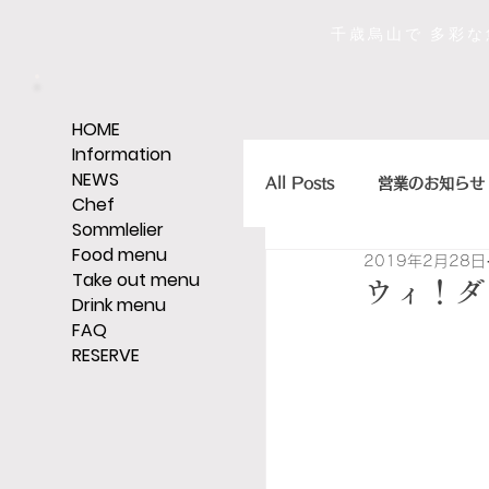
千歳烏山で 多彩
HOME
Information
NEWS
All Posts
営業のお知らせ
Chef
Sommlelier
Food menu
2019年2月28日
店主のひとくちエッセイ
Take out menu
ウィ！ダ
Drink menu
FAQ
RESERVE
ｼｪﾘｰ,ｸﾞﾗｯﾊﾟ,ｳｨｽｷｰなど
そうだ、レストランへい