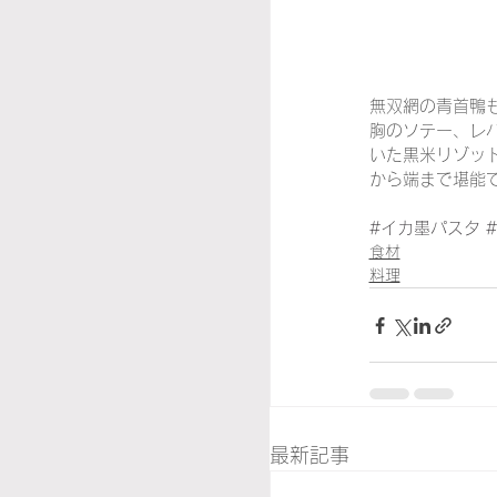
無双網の青首鴨
胸のソテー、レ
いた黒米リゾッ
から端まで堪能
#イカ墨パスタ
食材
料理
最新記事