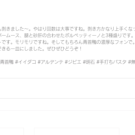
も剥きました～。やはり回数は大事ですね。剥き方かなり上手くな
バームース、腿と砂肝の合わせたポルペッティーノと3種盛りです
トです。モリモリですね。そしてもちろん青首鴨の濃厚なフォンで
できる一皿にしました。ぜひぜひどうぞ！
#青首鴨
#イイダコ
#アルデンテ
#ジビエ
#明石
#手打ちパスタ
#