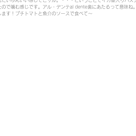
もだいぶんいい感じでごサル。・・・ということでイカ墨入りパス
ので噛む感じです。アル・デンテal dente歯にあたるって意味
します！プチトマトと魚介のソースで食べて～