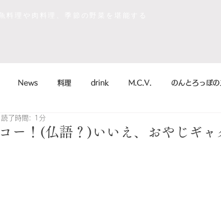
な魚料理や肉料理、季節の野菜を堪能する
News
料理
drink
M.C.V.
のんとろっぽの
読了時間: 1分
イベント
sdgs
デザート
おいしかったもの
コー！(仏語？)いいえ、おやじギャ
la scienza in cucina
arte
のんとろっぽ
2018
こう
まかない
シャンパン&スパークリング
のんとろっ