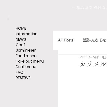
千歳烏山で 多彩
HOME
Information
NEWS
All Posts
営業のお知らせ
Chef
Sommlelier
Food menu
2021年5月29日
店主のひとくちエッセイ
Take out menu
カラメル
Drink menu
FAQ
RESERVE
ｼｪﾘｰ,ｸﾞﾗｯﾊﾟ,ｳｨｽｷｰなど
そうだ、レストランへい