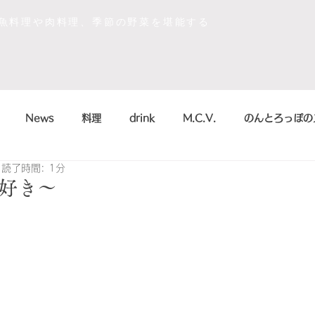
な魚料理や肉料理、季節の野菜を堪能する
News
料理
drink
M.C.V.
のんとろっぽの
読了時間: 1分
イベント
sdgs
デザート
おいしかったもの
好き〜
la scienza in cucina
arte
のんとろっぽ
2018
こう
まかない
シャンパン&スパークリング
のんとろっ