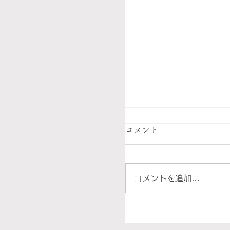
コメント
コメントを追加…
フィレンツェの食卓に
ャンティを。鶏のカッ