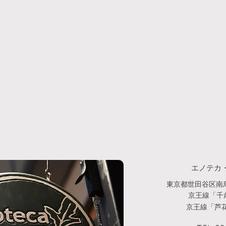
の旅
エノテカ
東京都世田谷区南烏
京王線「千
京王線「芦花