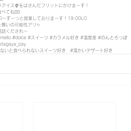
ラアイス🍨をはさんだフリットにかけまーす！
ね🧚‍♂️
00〜ずーっと営業しておりまーす！19:00LO
仕舞いの可能性アリ✨
電話くだされ〜
mello
#dolce
#スイーツ
#カラメル好き
#温度差
#のんとろっぽ
etagaya_pay
ゃないと食べられないスイーツ好き
#温かいデザート好き