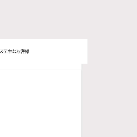
ステキなお客様
きちんとスープ
ウィーンベネチア
ぽ日曜俱楽部
イタリア語