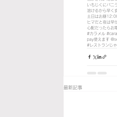
いちじくにバニ
溶けるから早く食べて
土日はお昼12:
ヒマだと夜は早
心配だったらお
#カラメル
#cara
pay使えます
 @s
#レストランじ
最新記事