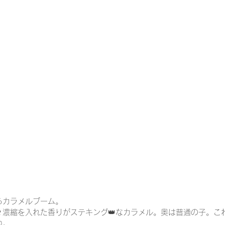
るカラメルブーム。
濃縮を入れた香りがステキング👑なカラメル。奥は普通の子。こ
ね。