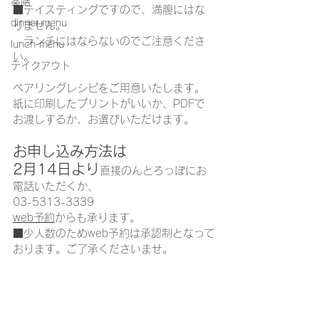
薬膳
■テイスティングですので、満腹にはな
dinner menu
りません。
　ランチにはならないのでご注意くださ
lunch menu
い。
テイクアウト
ペアリングレシピをご用意いたします。
紙に印刷したプリントがいいか、PDFで
お渡しするか、お選びいただけます。
お申し込み方法は
2月14日より
直接のんとろっぽにお
電話いただくか、
03-5313-3339
web予約
からも承ります。
■少人数のためweb予約は承認制となって
おります。ご了承くださいませ。