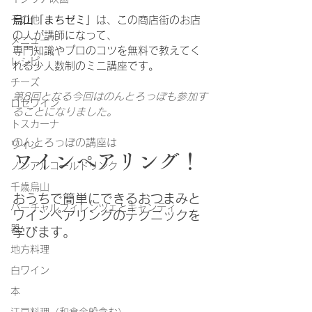
烏山「まちゼミ」
は、この商店街のお店
その他
の人が講師になって、
メニュー
専門知識やプロのコツを無料で教えてく
レシピ
れる少人数制のミニ講座です。
チーズ
第8回となる今回はのんとろっぽも参加す
ロゼワイン
ることになりました。
トスカーナ
のんとろっぽの講座は
ワイン
ワインペアリング！
ノンアルコールドリンク
千歳烏山
おうちで簡単にできるおつまみと
バーチャルフィレンツェとキャンティ
ワインペアリングのテクニックを
器
学びます。
地方料理
白ワイン
本