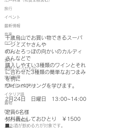
江戸料理（和食全般含む）
旅行
イベント
最新情報
音楽
千歳烏山でお買い物できるスーパ
白ワイン
ーシミズヤさんや
のんとろっぽの向かいのカルディ
赤ワイン
さんなどで
食材
購入しやすい3種類のワインとそれ
美味しかったもの
に合わせた3種類の簡単なおつまみ
地方料理
を例に
ワインペアリングを学びます。
営業日のお知らせ
イタリア語
2月24日　日曜日　13:00~14:00
着物
DIY
定員6名様
材料費としておひとり　￥1500
ワインの旅路
■お酒が飲める方が対象です。