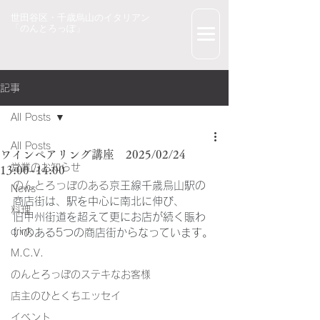
世田谷区・千歳烏山のイタリアン
「のんとろっぽ」
記事
All Posts
All Posts
ワインペアリング講座 2025/02/24
営業のお知らせ
13:00~14:00
のんとろっぽのある
京王線千歳烏山駅の
News
商店街は、駅を中心に南北に伸び、
料理
旧甲州街道を超えて更にお店が続く賑わ
drink
いのある5つの商店街からなっています。
M.C.V.
のんとろっぽのステキなお客様
店主のひとくちエッセイ
イベント