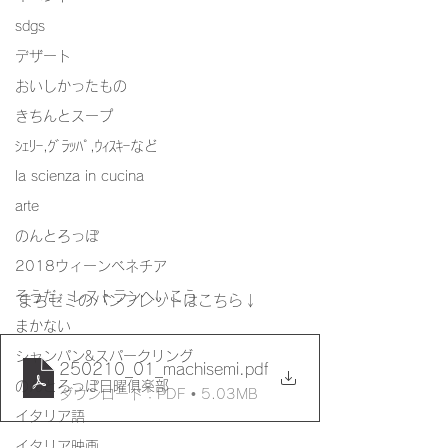
sdgs
デザート
おいしかったもの
きちんとスープ
ｼｪﾘｰ,ｸﾞﾗｯﾊﾟ,ｳｨｽｷｰなど
la scienza in cucina
arte
のんとろっぽ
2018ウィーンベネチア
そうだ、レストランへいこう
まちゼミのパンフレットはこちら↓
まかない
シャンパン&スパークリング
250210_01_machisemi
.pdf
のんとろっぽ日曜俱楽部
ダウンロード：PDF • 5.03MB
イタリア語
イタリア映画