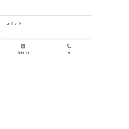
コメント
コメントを追加…
Reserve
Tel
第5回ちとからまちバル
2024/06/07(金)