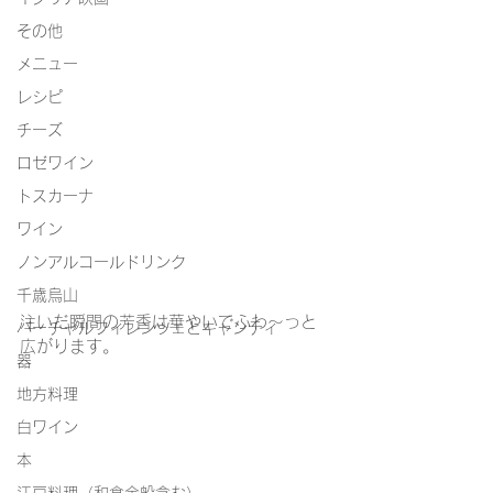
その他
メニュー
レシピ
チーズ
ロゼワイン
トスカーナ
ワイン
ノンアルコールドリンク
千歳烏山
注いだ瞬間の芳香は華やいでふわ～っと
バーチャルフィレンツェとキャンティ
広がります。
器
地方料理
白ワイン
本