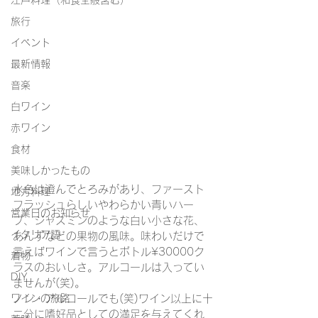
江戸料理（和食全般含む）
旅行
イベント
最新情報
音楽
白ワイン
赤ワイン
食材
美味しかったもの
水色は澄んでとろみがあり、ファースト
地方料理
フラッシュらしいやわらかい青いハー
営業日のお知らせ
ブ、ジャスミンのような白い小さな花、
イタリア語
あんずなどの果物の風味。味わいだけで
言えばワインで言うとボトル¥30000ク
着物
ラスのおいしさ。アルコールは入ってい
DIY
ませんが(笑)。
ワインの旅路
ノン・アルコールでも(笑)ワイン以上に十
二分に嗜好品としての満足を与えてくれ