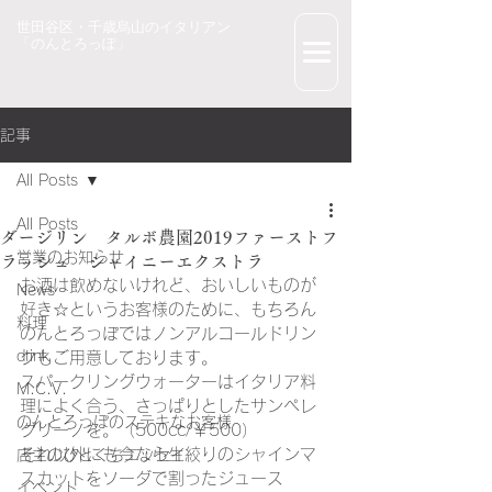
世田谷区・千歳烏山のイタリアン
「のんとろっぽ」
記事
All Posts
All Posts
ダージリン タルボ農園2019ファーストフ
営業のお知らせ
ラッシュ シャイニーエクストラ
お酒は飲めないけれど、おいしいものが
News
好き☆というお客様のために、もちろん
料理
のんとろっぽではノンアルコールドリン
drink
クもご用意しております。
スパークリングウォーターはイタリア料
M.C.V.
理によく合う、さっぱりとしたサンペレ
のんとろっぽのステキなお客様
グリーノを。（500cc/￥500）
それ以外にも今なら生絞りのシャインマ
店主のひとくちエッセイ
スカットをソーダで割ったジュース
イベント