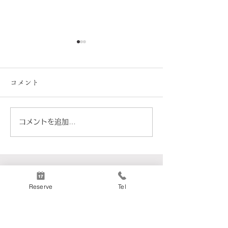
コメント
コメントを追加…
「ディサローノ・アマレ
ワインの旅路7/
ット」店主のひとくちエ
バニーリョ」
ッセイ009
Reserve
Tel