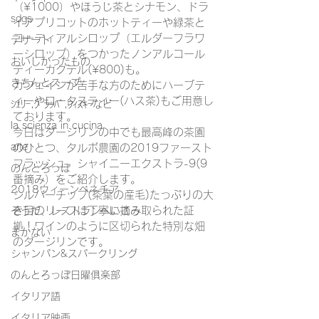
（¥1000）やほうじ茶とシナモン、ドラ
sdgs
イアプリコットのホットティーや緑茶と
コーディアルシロップ（エルダーフラワ
デザート
ーシロップ）をつかったノンアルコール
おいしかったもの
ティーカクテル(¥800)も。
きちんとスープ
カフェインが苦手な方のためにハーブテ
ィーやロータスティー(ハス茶)もご用意し
ｼｪﾘｰ,ｸﾞﾗｯﾊﾟ,ｳｨｽｷｰなど
ております。
la scienza in cucina
今日はダージリンの中でも最高峰の茶園
arte
のひとつ、タルボ農園の2019ファースト
フラッシュ　シャイニーエクストラ-9(9
のんとろっぽ
番摘み）をご紹介します。
2018ウィーンベネチア
シルバーチップ(茶葉の産毛)たっぷりの大
き目のリーフは丁寧に摘み取られた証
そうだ、レストランへいこう
拠！ワインのように区切られた特別な畑
まかない
のダージリンです。
シャンパン&スパークリング
のんとろっぽ日曜俱楽部
イタリア語
イタリア映画