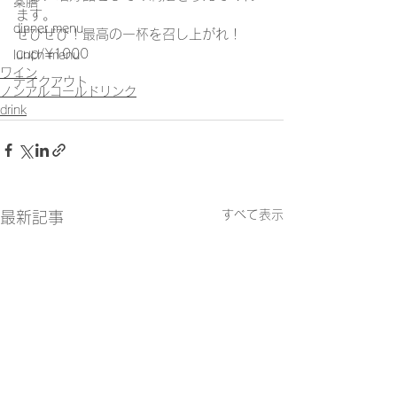
薬膳
ます。
dinner menu
ぜひぜひ！最高の一杯を召し上がれ！
cup/¥1000
lunch menu
ワイン
テイクアウト
ノンアルコールドリンク
drink
すべて表示
最新記事