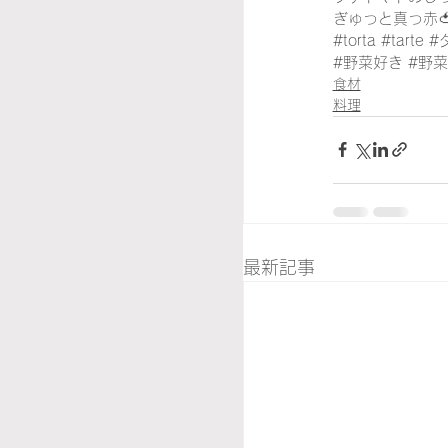
ぎゅっと真っ赤🍅
#torta
#tarte
#
#野菜好き
#野
食材
料理
最新記事