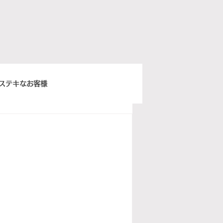
ステキなお客様
きちんとスープ
ウィーンベネチア
ぽ日曜俱楽部
イタリア語