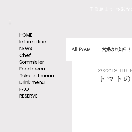
千歳烏山で 多彩
HOME
Information
NEWS
All Posts
営業のお知らせ
Chef
Sommlelier
Food menu
2022年9月18日
店主のひとくちエッセイ
Take out menu
トマトの
Drink menu
FAQ
RESERVE
ｼｪﾘｰ,ｸﾞﾗｯﾊﾟ,ｳｨｽｷｰなど
そうだ、レストランへい