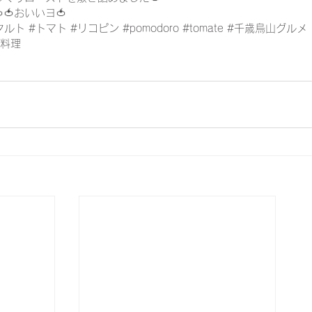
🍅おいいヨ🍅
タルト
#トマト
#リコピン
#pomodoro
#tomate
#千歳烏山グルメ
菜料理