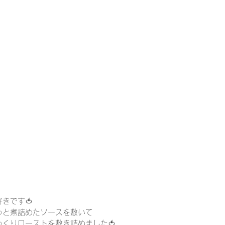
きです🍅
っと煮詰めたソースを敷いて
くりローストを敷き詰めました🍅