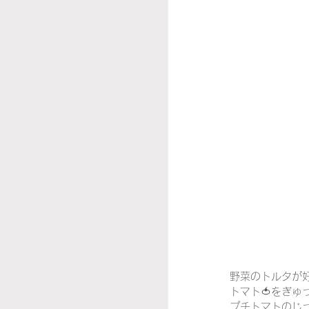
野菜のトルタが好
トマト🍅をぎゅ
プチトマトのじっ