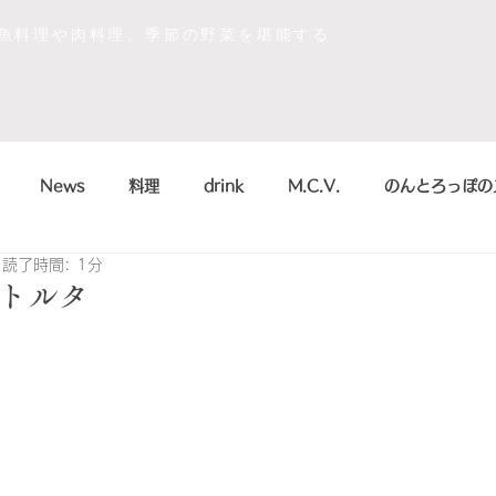
な魚料理や肉料理、季節の野菜を堪能する
News
料理
drink
M.C.V.
のんとろっぽの
読了時間: 1分
イベント
sdgs
デザート
おいしかったもの
トルタ
la scienza in cucina
arte
のんとろっぽ
2018
こう
まかない
シャンパン&スパークリング
のんとろっ