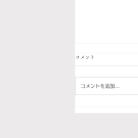
コメント
コメントを追加…
フィレンツェの食卓に
ャンティを。鶏のカッ
ットーラと楽しむ「夏