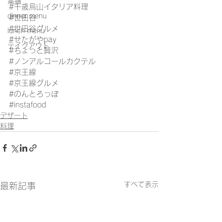
薬膳
#千歳烏山イタリア料理
dinner menu
#世田谷
#世田谷グルメ
lunch menu
#せたがやpay
テイクアウト
#ちょっと贅沢
#ノンアルコールカクテル
#京王線
#京王線グルメ
#のんとろっぽ
#instafood
デザート
料理
すべて表示
最新記事