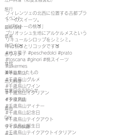
江戸料理（和食全般含む）
旅行
フィレンツェの北西に位置する古都プラ
イベント
トーのスイーツ。
「プラトーの桃🍑」
最新情報
ブリオッシュ生地にアルケルメスという
音楽
リキュールシロップをシミシミ。
白ワイン
中は桃🍑とリコッタです🍑
#地方菓子
#peschedolci
#prato
赤ワイン
#toscana
#ginori
#桃スイーツ
食材
#alkermes
美味しかったもの
#千歳烏山
#千歳烏山グルメ
地方料理
#千歳烏山ワイン
営業日のお知らせ
#千歳烏山イタリアン
#千歳烏山
イタリア語
#千歳烏山ディナー
着物
#千歳烏山記念日
DIY
#千歳烏山テイクアウト
#千歳烏山誕生日
ワインの旅路
#千歳烏山テイクアウトイタリアン