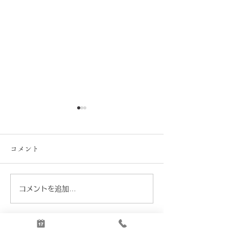
コメント
真のボロネーゼ
コメントを追加…
プローチダ島風レモンと
松の実のスパゲッティ