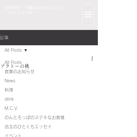
世田谷区・千歳烏山のイタリアン
「のんとろっぽ」
記事
All Posts
All Posts
プラトーの桃
営業のお知らせ
News
料理
drink
M.C.V.
のんとろっぽのステキなお客様
店主のひとくちエッセイ
イベント