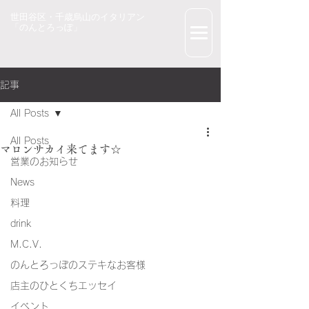
世田谷区・千歳烏山のイタリアン
「のんとろっぽ」
記事
All Posts
All Posts
マロンサカイ来てます☆
営業のお知らせ
News
料理
drink
M.C.V.
のんとろっぽのステキなお客様
店主のひとくちエッセイ
イベント