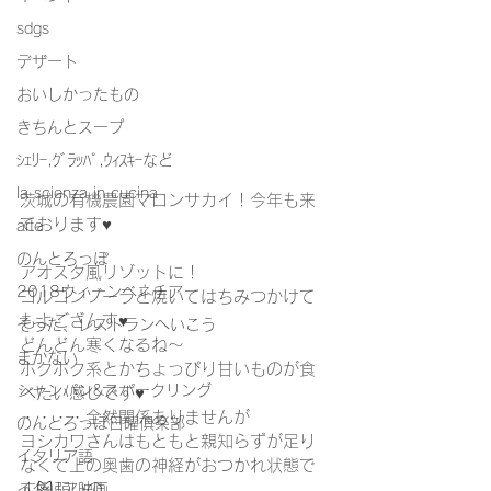
sdgs
デザート
おいしかったもの
きちんとスープ
ｼｪﾘｰ,ｸﾞﾗｯﾊﾟ,ｳｨｽｷｰなど
la scienza in cucina
茨城の有機農園マロンサカイ！今年も来
ております♥
arte
のんとろっぽ
アオスタ風リゾットに！
2018ウィーンベネチア
ゴルゴンゾーラと焼いてはちみつかけて
もよござんす♥
そうだ、レストランへいこう
どんどん寒くなるね～
まかない
ホクホク系とかちょっぴり甘いものが食
シャンパン&スパークリング
べたい感じです♥
・・・・全然関係ありませんが
のんとろっぽ日曜俱楽部
ヨシカワさんはもともと親知らずが足り
イタリア語
なくて上の奥歯の神経がおつかれ状態で
す😿弱いの。
イタリア映画