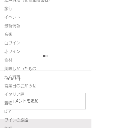
江戸料理（和食全般含む）
旅行
イベント
最新情報
音楽
白ワイン
赤ワイン
食材
美味しかったもの
地方料理
コメント
営業日のお知らせ
真のボロネーゼ
イタリア語
コメントを追加…
着物
プローチダ島風レモンと
DIY
松の実のスパゲッティ
ワインの旅路