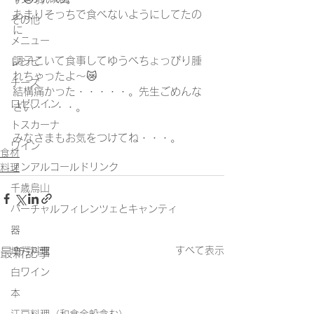
あまりそっちで食べないようにしてたの
その他
に
メニュー
調子こいて食事してゆうべちょっぴり腫
レシピ
れちゃったよ～😿
チーズ
結構痛かった・・・・・。先生ごめんな
ロゼワイン
さい・・・・。
トスカーナ
みなさまもお気をつけてね・・・。
ワイン
食材
ノンアルコールドリンク
料理
千歳烏山
バーチャルフィレンツェとキャンティ
器
すべて表示
最新記事
地方料理
白ワイン
本