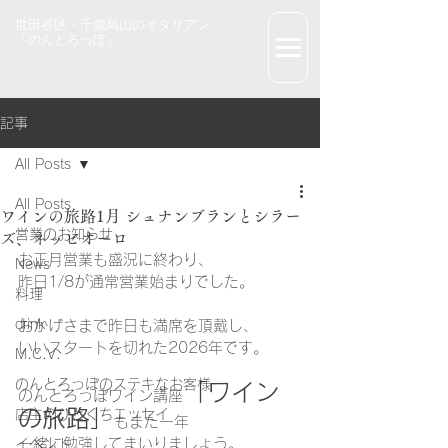
世田谷区・千歳烏山のイタリアン
「のんとろっぽ」
記事
All Posts
All Posts
ワインの旅路1月 シュナンブランとシラー
営業のお知らせ
ズ、ネッビオーロ
お正月営業も盛況に終わり、
News
昨日1/8が通常営業始まりでした。
料理
drink
おかげさまで昨日も満席を頂戴し、
いいスタートを切れた2026年です。
M.C.V.
のんとろっぽのステキなお客様
「ワイン
のんとろっぽワイン講座
の旅路」
店主のひとくちエッセイ
もまた一年
一緒に勉強してまいりましょう。
イベント