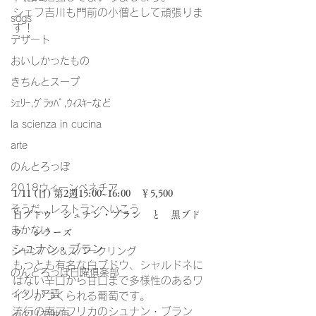
シェフ吉川も門前の小僧として頑張りま
sdgs
す！
デザート
おいしかったもの
きちんとスープ
ｼｪﾘｰ,ｸﾞﾗｯﾊﾟ,ｳｨｽｷｰなど
la scienza in cucina
arte
のんとろっぽ
2018ウィーンベネチア
1/11 (日) 第2週15:00~16:00　￥5,500
そうだ、レストランへいこう
白ブドウ　シュナン・ブラン　と　黒ブド
まかない
ウ　シラーズ
シュナン・ブラン
シャンパン&スパークリング
もっとも有名な白ブドウ、シャルドネに
のんとろっぽ日曜俱楽部
はない辛口から甘口まで多様性のあるワ
イタリア語
インがつくられる葡萄です。
流行の南アフリカのシュナン・ブラン
イタリア映画