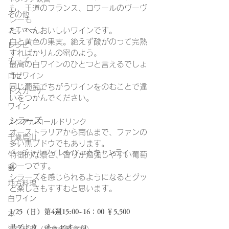
も、王道のフランス、ロワールのヴーヴ
その他
レーも
メニュー
たいへんおいしいワインです。
白と黄色の果実。絶えず酸がのって完熟
レシピ
すればかりんの蜜のよう。
チーズ
最高の白ワインのひとつと言えるでしょ
う。
ロゼワイン
同じ葡萄でちがうワインをのむことで違
トスカーナ
いをつかんでください。
ワイン
シラーズ
ノンアルコールドリンク
オーストラリアから南仏まで、ファンの
千歳烏山
多い黒ブドウでもあります。
バーチャルフィレンツェとキャンティ
特徴的な濃さ、香りが勉強しやすい葡萄
の一つです。
器
シラーズを感じられるようになるとグッ
地方料理
と楽しさもすすむと思います。
白ワイン
1/25（日）第4週15:00~16：00 ￥5,500
本
黒ブドウ　ネッビオーロ