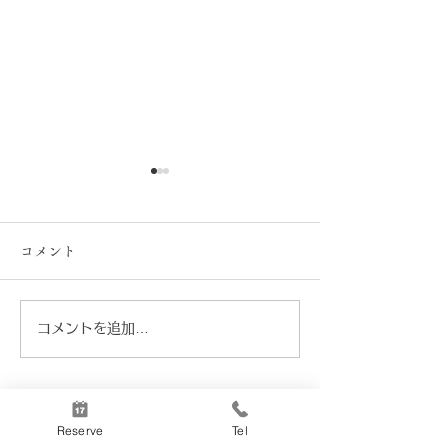
コメント
8月の営業カレンダー
コメントを追加…
Buon Viaggio
は、ちょっとだ
ンツェへ。
Reserve
Tel