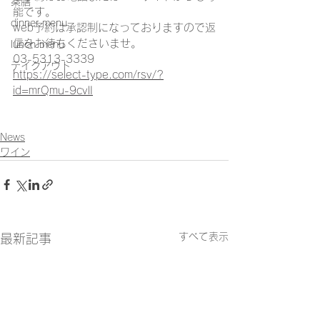
薬膳
能です。
dinner menu
web予約は承認制になっておりますので返
信をお待ちくださいませ。
lunch menu
03-5313-3339
テイクアウト
https://select-type.com/rsv/?
id=mrQmu-9cvlI
News
ワイン
すべて表示
最新記事