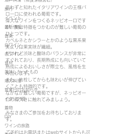
江戸料理（和食全般含む）
言わずと知れたイタリアワインの王様バ
旅行
ローロに使われる葡萄です。
イベント
偉大なワインをつくるネッビオーロです
最新情報
が、実は特徴をつかむのが難しい葡萄の
ひとつです。
音楽
カベルネとかシラーとかのような黒系果
白ワイン
実よりは果実味が繊細。
だけれど渋味と酸味のバランスが非常に
赤ワイン
すぐれており、長期熟成にも向いていて
食材
熟成によるおいしさが際立ち、風格を生
美味しかったもの
み出します。
また、抜栓してからも味わいが伸びてい
地方料理
くことも特徴的です。
営業日のお知らせ
なかなか難しい葡萄ですが、ネッビオー
イタリア語
ロの偉大さに触れてみましょう。
着物
みなさまのご参加をお待ちしておりま
DIY
す。
ワインの旅路
ご予約はお電話またはwebサイトからも可