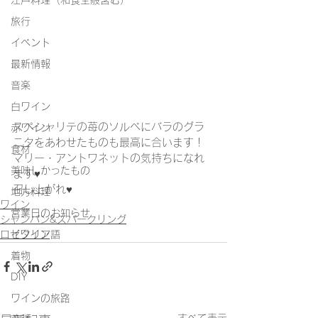
江戸料理（和食全般含む）
旅行
イベント
最新情報
音楽
白ワイン
スペシャリテの苺のソルベにバラのグラ
赤ワイン
ニタをあわせたものも最高に合います！
食材
マリー・アントワネットの気持ちになれ
美味しかったもの
ます♥
召し上がれ♥
地方料理
ワイン
営業日のお知らせ
シャンパン&スパークリング
イタリア語
ロゼワイン
着物
DIY
ワインの旅路