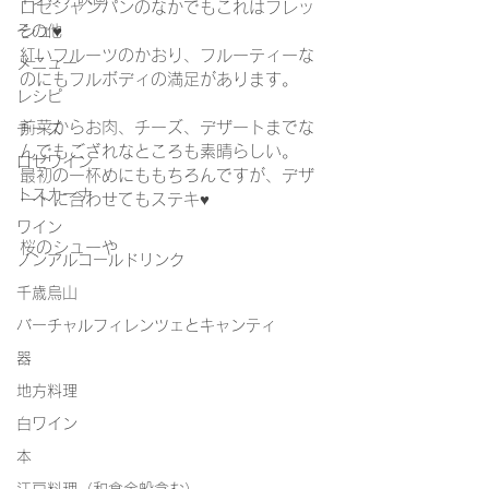
ロゼシャンパンのなかでもこれはフレッ
シュ♥
その他
紅いフルーツのかおり、フルーティーな
メニュー
のにもフルボディの満足があります。
レシピ
前菜からお肉、チーズ、デザートまでな
チーズ
んでもござれなところも素晴らしい。
ロゼワイン
最初の一杯めにももちろんですが、デザ
トスカーナ
ートに合わせてもステキ♥
ワイン
桜のシューや
ノンアルコールドリンク
千歳烏山
バーチャルフィレンツェとキャンティ
器
地方料理
白ワイン
本