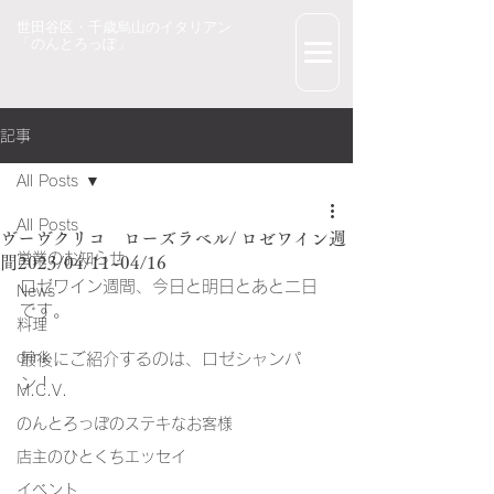
世田谷区・千歳烏山のイタリアン
「のんとろっぽ」
記事
All Posts
All Posts
ヴーヴクリコ ローズラベル/ ロゼワイン週
営業のお知らせ
間2023/04/11~04/16
ロゼワイン週間、今日と明日とあと二日
News
です。
料理
drink
最後にご紹介するのは、ロゼシャンパ
ン！
M.C.V.
のんとろっぽのステキなお客様
店主のひとくちエッセイ
イベント