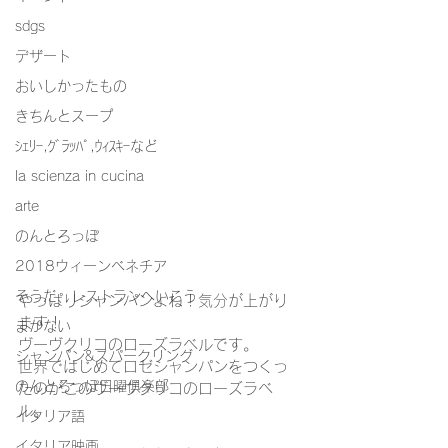
sdgs
デザート
おいしかったもの
きちんとスープ
ｼｪﾘｰ,ｸﾞﾗｯﾊﾟ,ｳｨｽｷｰなど
la scienza in cucina
arte
のんとろっぽ
2018ウィーンベネチア
そうだ、レストランへいこう
やっぱりシャンパンよね！気分が上がり
ます！
まかない
ヴーヴクリコのローズラベルです。
シャンパン&スパークリング
世界ではじめてロゼシャンパンをつくっ
のんとろっぽ日曜俱楽部
たのがこのヴーヴクリコのローズラベ
ル。
イタリア語
イタリア映画