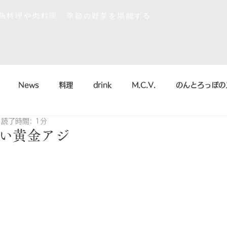
な魚料理や肉料理、季節の野菜を堪能する
News
料理
drink
M.C.V.
のんとろっぽの
読了時間: 1分
イベント
sdgs
デザート
おいしかったもの
い黄金アジ
la scienza in cucina
arte
のんとろっぽ
2018
こう
まかない
シャンパン&スパークリング
のんとろっ