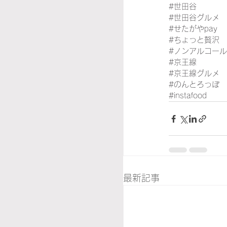
#世田谷
#世田谷グルメ
#せたがやpay
#ちょっと贅沢
#ノンアルコー
#京王線
#京王線グルメ
#のんとろっぽ
#instafood
最新記事