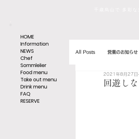
千歳烏山で 多彩
HOME
Information
NEWS
All Posts
営業のお知らせ
Chef
Sommlelier
Food menu
2021年8月27日
店主のひとくちエッセイ
Take out menu
回遊しな
Drink menu
FAQ
RESERVE
ｼｪﾘｰ,ｸﾞﾗｯﾊﾟ,ｳｨｽｷｰなど
そうだ、レストランへい