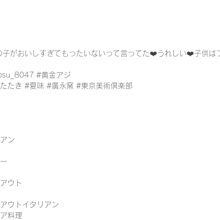
子がおいしすぎてもったいないって言ってた❤️うれしい❤️子供は
osu_8047 
#黄金アジ
ジたたき
#夏味
#廣永窯
#東京美術倶楽部
リアン
ナー
クアウト
クアウトイタリアン
リア料理