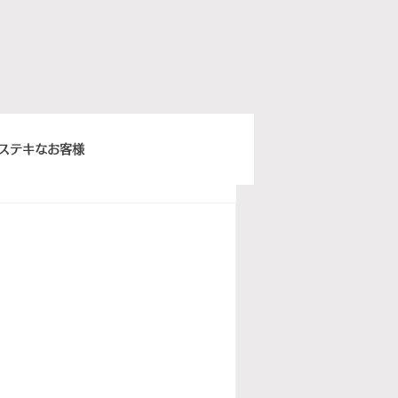
ステキなお客様
きちんとスープ
ウィーンベネチア
ぽ日曜俱楽部
イタリア語