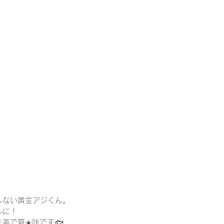
しない黄金アジくん。
ルに！
姜で夏☀️味です🐟