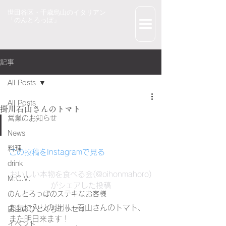
世田谷区・千歳烏山のイタリアン
「のんとろっぽ」
記事
All Posts
All Posts
掛川石山さんのトマト
営業のお知らせ
News
料理
この投稿をInstagramで見る
drink
おいしい本物を食べる会(@oihonmahoro)
M.C.V.
がシェアした投稿
のんとろっぽのステキなお客様
お気に入りの掛川、石山さんのトマト、
店主のひとくちエッセイ
また明日来ます！
イベント