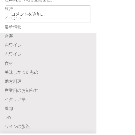
江戸料理（和食全般含む）
真のボロネーゼ
旅行
コメントを追加…
プローチダ島風レモンと
イベント
最新情報
松の実のスパゲッティ
音楽
白ワイン
赤ワイン
食材
美味しかったもの
地方料理
営業日のお知らせ
イタリア語
着物
DIY
ワインの旅路