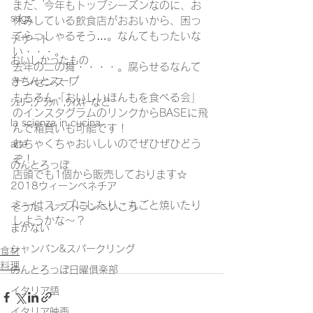
また、今年もトップシーズンなのに、お
sdgs
休みしている飲食店がおおいから、困っ
てらっしゃるそう…。なんてもったいな
デザート
い・・・。
おいしかったもの
去年の二の舞・・・・。腐らせるなんて
きちんとスープ
ナンセンス！
もちろん「おいしいほんもを食べる会」
ｼｪﾘｰ,ｸﾞﾗｯﾊﾟ,ｳｨｽｷｰなど
のインスタグラムのリンクからBASEに飛
la scienza in cucina
んで箱買いも可能です！
むちゃくちゃおいしいのでぜひぜひどう
arte
ぞ！
のんとろっぽ
店頭でも1個から販売しております☆
2018ウィーンベネチア
ミーはスープにしたり、丸ごと焼いたり
そうだ、レストランへいこう
しようかな～？
まかない
シャンパン&スパークリング
食材
料理
のんとろっぽ日曜俱楽部
イタリア語
イタリア映画