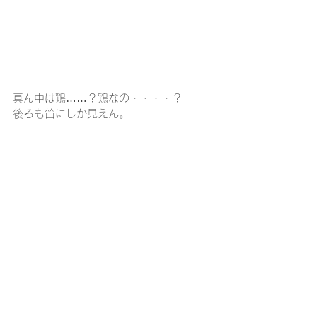
真ん中は鶏……？鶏なの・・・・？
後ろも笛にしか見えん。