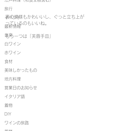
江戸料理（和食全般含む）
旅行
裏の模様もかわいいし、ぐっと立ち上が
イベント
っているのもいいね。
最新情報
音楽
もう一つは「芙蓉手皿」
白ワイン
赤ワイン
食材
美味しかったもの
地方料理
営業日のお知らせ
イタリア語
着物
DIY
ワインの旅路