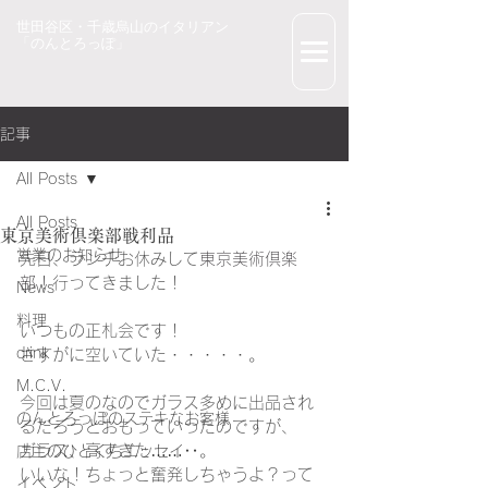
世田谷区・千歳烏山のイタリアン
「のんとろっぽ」
記事
All Posts
All Posts
東京美術倶楽部戦利品
営業のお知らせ
先日、ランチお休みして
東京美術倶楽
部！
行ってきました！
News
料理
いつもの正札会です！
drink
さすがに空いていた・・・・・。
M.C.V.
今回は夏のなのでガラス多めに出品され
のんとろっぽのステキなお客様
るだろうとおもっていったのですが、
ガラス、高すぎた……‥。
店主のひとくちエッセイ
いいな！ちょっと奮発しちゃうよ？って
イベント