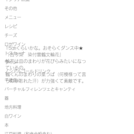
その他
メニュー
レシピ
チーズ
ロゼワイン
15㎝くらいかな。おそらくダンス中★
トスカーナ
「古今栄　染付雲鶴文輪花」
輪花は皿のまわりが花びらみたいになっ
ワイン
ているの。
ノンアルコールドリンク
鶴くんのまわりの葉っぱ（何模様って言
千歳烏山
うのか忘れた汗）が力強くて素敵です。
バーチャルフィレンツェとキャンティ
器
地方料理
白ワイン
本