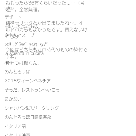
おもったら36万くらいだった…‥（号
sdgs
泣）。全然無理。
デザート
結構ラリックとか出てましたね～。オー
おいしかったもの
ルドバカらもよかったです。買えないけ
きちんとスープ
ど(笑)
ｼｪﾘｰ,ｸﾞﾗｯﾊﾟ,ｳｨｽｷｰなど
今回はどちらも江戸時代のものの染付で
la scienza in cucina
すね。
arte
ひとつは鶴くん。
のんとろっぽ
2018ウィーンベネチア
そうだ、レストランへいこう
まかない
シャンパン&スパークリング
のんとろっぽ日曜俱楽部
イタリア語
イタリア映画