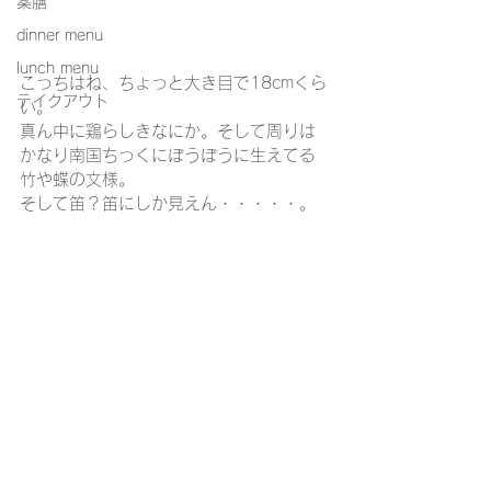
薬膳
dinner menu
lunch menu
こっちはね、ちょっと大き目で18cmくら
テイクアウト
い。
真ん中に鶏らしきなにか。そして周りは
かなり南国ちっくにぼうぼうに生えてる
竹や蝶の文様。
そして笛？笛にしか見えん・・・・・。