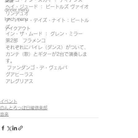
薬膳
ヘイ・ジュード ： ビートルズ ヴァイオ
dinner menu
リンデュオ
lunch menu
ア・ハード・デイズ・ナイト : ビートル
ズ
テイクアウト
イン・ザ・ムード ： グレン・ミラー
第2部　フラメンコ
それぞれにバイレ（ダンス）がついて、
カンテ（歌）とギターが2台で演奏しま
す。
 ファンダンゴ・デ・ヴェルバ
グアヒーラス
アレグリアス
イベント
のんとろっぽ日曜俱楽部
音楽