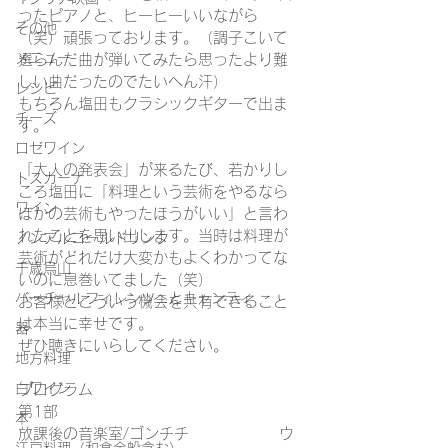
ったピアノと、ヒーヒーいいながら
その他
（笑）頑張っております。（調子こいて
メニュー
選らんだ曲が弾いてみたら思ったより難
しい曲だったのでたいへん汗）
レシピ
もちろん塩田もクラシックギターで出ま
チーズ
す。
ロゼワイン
「大人の発表会」が来るたび、若かりし
トスカーナ
ころ塩田に「料理という芸術をやるなら
ワイン
ほかの芸術もやったほうがいい」と言わ
れたことを思い出します。当時は料理が
ノンアルコールドリンク
芸術がどれだけ大変かもよくわかってな
千歳烏山
いのに息巻いてました（笑）
バーチャルフィレンツェとキャンティ
お客様とこういう機会を共有できること
は本当に幸せです。
器
ぜひ聴きにいらしてください。
地方料理
白ワイン
プログラム
第1部
本
放課後の音楽室/ゴンチチ　　　　　　ウ