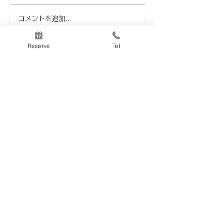
コメントを追加…
2026/06/21マチュザレム
母の日弁当5/1~5
会
5/8~5/10
Reserve
Tel