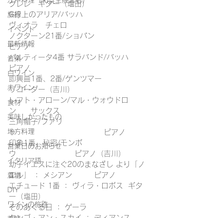
江戸料理（和食全般含む）
クレレ　ギター（塩田）
G線上のアリア/バッハ　　　　　　　　
旅行
ヴィオラ　チェロ
イベント
ノクターン21番/ショパン　　　　　　　
最新情報
ピアノ
パルティータ4番 サラバンド/バッハ　　
音楽
ピアノ
白ワイン
即興曲1番、2番/ゲンツマー　　　　　　
赤ワイン
リコーダー（吉川）
レフト・アローン/マル・ウォウドロ
食材
ン　　サックス
美味しかったもの
三角帽子/ファリ
地方料理
ャ　　　　　　　　　　　　ピアノ
印象1番、秘密/モンポ
営業日のお知らせ
ウ　　　　　　　　ピアノ（吉川）
イタリア語
幼子イエスに注ぐ20のまなざし より「ノ
エル」 ： メシアン　　　ピアノ
着物
エチュード 1番 ： ヴィラ・ロボス  ギタ
DIY
ー（塩田）
ワインの旅路
そのあくる日 ： ゲーラ
タンゴ・アン・スカイ ： ディアンス