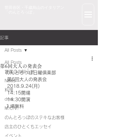
世田谷区・千歳烏山のイタリアン
「のんとろっぽ」
記事
All Posts
All Posts
第6回大人の発表会
営業のお知らせ
のんとろっぽ日曜俱楽部
 第6回大人の発表会
News
 2018.9.24(月)
料理
 14:15開場
drink
 14:30開演
入場無料
M.C.V.
のんとろっぽのステキなお客様
店主のひとくちエッセイ
イベント