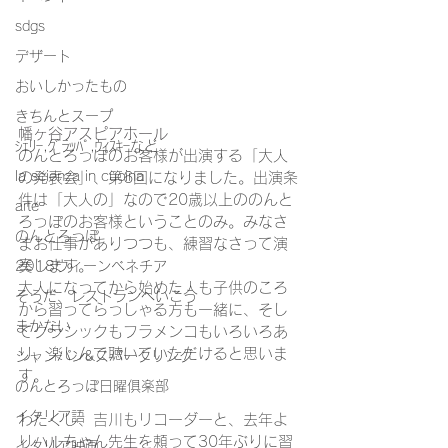
sdgs
デザート
おいしかったもの
きちんとスープ
幡ヶ谷アスピアホール
ｼｪﾘｰ,ｸﾞﾗｯﾊﾟ,ｳｨｽｷｰなど
のんとろっぽのお客様が出演する「大人
la scienza in cucina
の発表会」、第6回になりました。出演条
件は「大人の」なので20歳以上ののんと
arte
ろっぽのお客様ということのみ。みなさ
のんとろっぽ
まお仕事がありつつも、練習なさって演
奏します。
2018ウィーンベネチア
大人になってから始めた人も子供のころ
そうだ、レストランへいこう
から習ってらっしゃる方も一緒に、そし
まかない
てクラシックもフラメンコもいろいろあ
り、楽しんで聴いていただけると思いま
シャンパン&スパークリング
す。
のんとろっぽ日曜俱楽部
イタリア語
わたくし、吉川もリコーダーと、去年よ
り
ハルちゃん先生
を頼って30年ぶりに習
イタリア映画