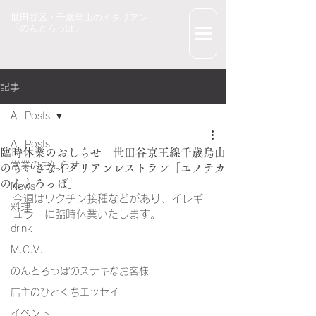
世田谷区・千歳烏山のイタリアン
「のんとろっぽ」
記事
All Posts
All Posts
臨時休業のおしらせ 世田谷京王線千歳烏山
営業のお知らせ
のちいさなイタリアンレストラン「エノテカ
のんとろっぽ」
News
今週はワクチン接種などがあり、イレギ
料理
ュラーに臨時休業いたします。
drink
M.C.V.
のんとろっぽのステキなお客様
店主のひとくちエッセイ
イベント