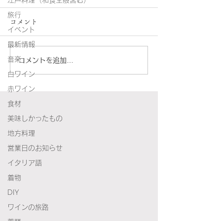
江戸料理（和食全般含む）
旅行
コメント
イベント
最新情報
2026/07営業
音楽
コメントを追加…
Buon Viaggio! 今年のお盆
白ワイン
は、ちょっとだけフィレ
赤ワイン
ンツェへ。
食材
美味しかったもの
地方料理
営業日のお知らせ
イタリア語
着物
DIY
ワインの旅路