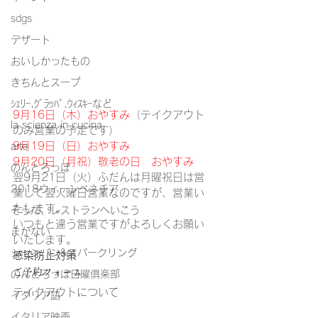
sdgs
デザート
おいしかったもの
きちんとスープ
ｼｪﾘｰ,ｸﾞﾗｯﾊﾟ,ｳｨｽｷｰなど
9月16日（木）おやすみ
（テイクアウト
la scienza in cucina
のみ営業の予定です）
9月19日（日）おやすみ
arte
9月20日（月祝）敬老の日　おやすみ
のんとろっぽ
翌9月21日（火）ふだんは月曜祝日は営
2018ウィーンベネチア
業して翌火曜日営業なのですが、営業い
たします。
そうだ、レストランへいこう
いつもと違う営業ですがよろしくお願い
まかない
いたします。
シャンパン&スパークリング
感染防止対策
ご予約フォーム
のんとろっぽ日曜俱楽部
テイクアウトについて
イタリア語
イタリア映画