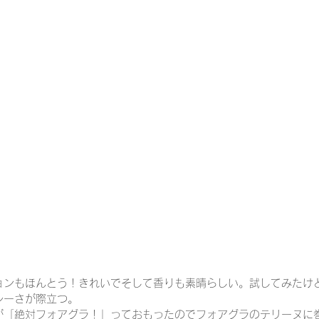
ョンもほんとう！きれいでそして香りも素晴らしい。試してみたけ
シーさが際立つ。
が「絶対フォアグラ！」っておもったのでフォアグラのテリーヌに