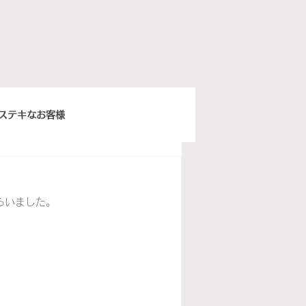
ステキなお客様
きちんとスープ
らいました。
ウィーンベネチア
ぽ日曜俱楽部
イタリア語