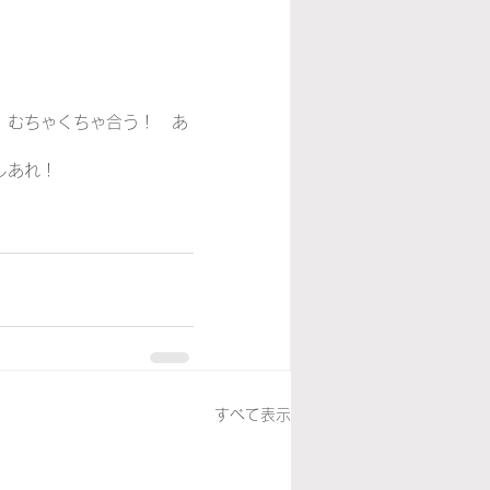
。むちゃくちゃ合う！　あ
しあれ！
すべて表示