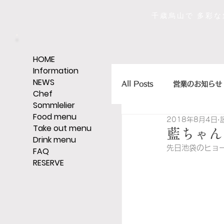
千歳烏山で 多彩
HOME
Information
NEWS
All Posts
営業のお知らせ
Chef
Sommlelier
Food menu
2018年8月4日
店主のひとくちエッセイ
Take out menu
藍ちゃん
Drink menu
先日池袋の
ヒョ
FAQ
RESERVE
ｼｪﾘｰ,ｸﾞﾗｯﾊﾟ,ｳｨｽｷｰなど
そうだ、レストランへい