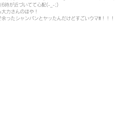
時が近づいてて心配(-_-;)
ら大力さんのほや！
で余ったシャンパンとヤッたんだけどすごいウマ‼！！！