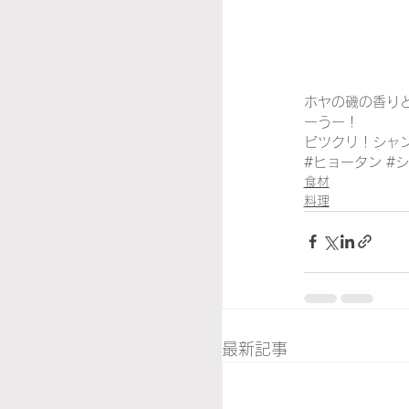
ホヤの磯の香り
ーうー！
ビツクリ！シャ
#ヒョータン
#
食材
料理
最新記事