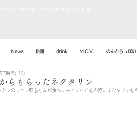
な魚料理や肉料理、季節の野菜を堪能する
News
料理
drink
M.C.V.
のんとろっぽの
読了時間: 1分
イベント
sdgs
デザート
おいしかったもの
からもらったネクタリン
ータン
のシェフ
藍ちゃん
が食べに来てくれてその際にネクタリンも
la scienza in cucina
arte
のんとろっぽ
2018
こう
まかない
シャンパン&スパークリング
のんとろっ