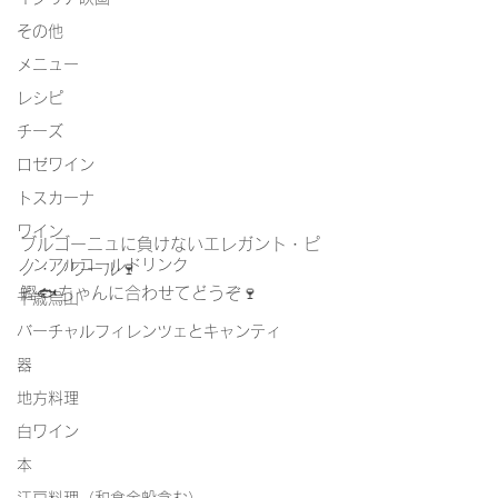
その他
メニュー
レシピ
チーズ
ロゼワイン
トスカーナ
ワイン
ブルゴーニュに負けないエレガント・ピ
ノンアルコールドリンク
ノ・ノワール🍷
鰹🐟ちゃんに合わせてどうぞ🍷
千歳烏山
バーチャルフィレンツェとキャンティ
器
地方料理
白ワイン
本