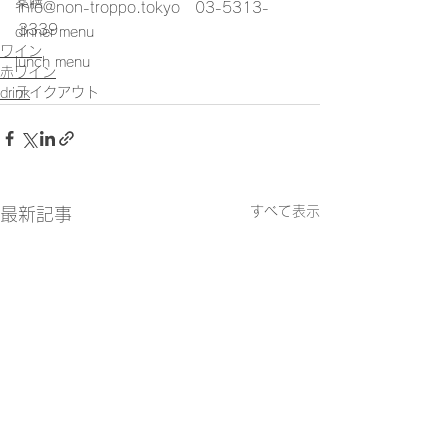
薬膳
info@non-troppo.tokyo　03-5313-
3339
dinner menu
ワイン
lunch menu
赤ワイン
テイクアウト
drink
すべて表示
最新記事