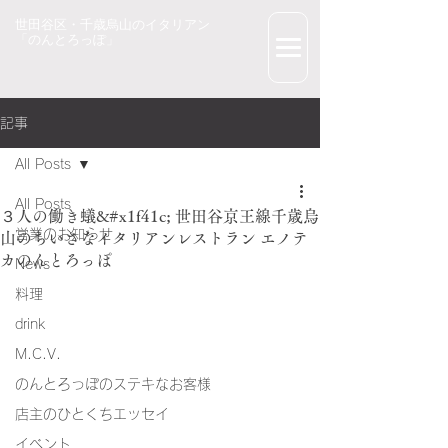
世田谷区・千歳烏山のイタリアン
「のんとろっぽ」
記事
All Posts
All Posts
３人の働き蟻&#x1f41c; 世田谷京王線千歳烏
営業のお知らせ
山のちいさなイタリアンレストラン エノテ
カのんとろっぽ
News
料理
drink
M.C.V.
のんとろっぽのステキなお客様
店主のひとくちエッセイ
イベント