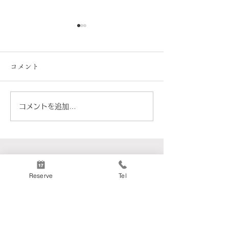
コメント
コメントを追加…
8月のワインの旅路｜ルー
「ディサローノ
サンヌ＆マルサンヌ
ット」店主のひ
ッセイ009
Reserve
Tel