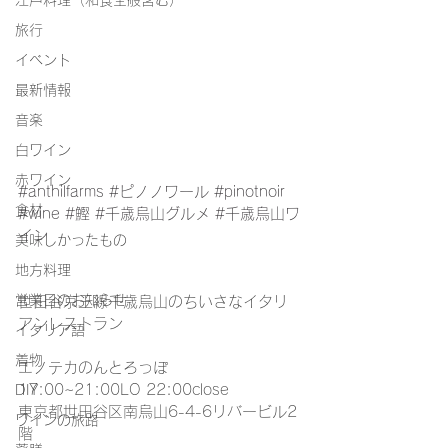
江戸料理（和食全般含む）
旅行
イベント
最新情報
音楽
白ワイン
赤ワイン
#anthilfarms
#ピノノワール
#pinotnoir
食材
#wine
#鰹
#千歳烏山グルメ
#千歳烏山ワ
イン
美味しかったもの
地方料理
営業日のお知らせ
世田谷京王線千歳烏山のちいさなイタリ
アンレストラン
イタリア語
着物
エノテカのんとろっぽ
17:00~21:00LO 22:00close
DIY
東京都世田谷区南烏山6-4-6リバービル2
ワインの旅路
階