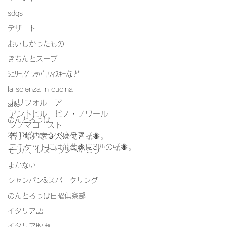
sdgs
デザート
おいしかったもの
きちんとスープ
ｼｪﾘｰ,ｸﾞﾗｯﾊﾟ,ｳｨｽｷｰなど
la scienza in cucina
カリフォルニア
arte
アントヒル　ピノ・ノワール
のんとろっぽ
ソノマコースト
2018ウィーンベネチア
若手醸造家３人は働き蟻🐜。
エチケットには葡萄🍇に3匹の蟻🐜。
そうだ、レストランへいこう
まかない
シャンパン&スパークリング
のんとろっぽ日曜俱楽部
イタリア語
イタリア映画