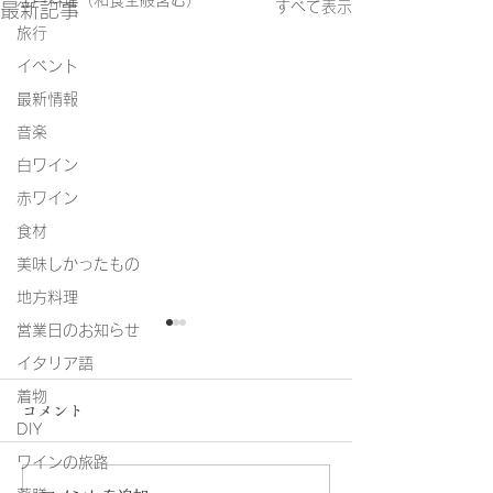
江戸料理（和食全般含む）
すべて表示
最新記事
旅行
イベント
最新情報
音楽
白ワイン
赤ワイン
食材
美味しかったもの
地方料理
営業日のお知らせ
イタリア語
着物
コメント
DIY
ワインの旅路
8月の営業カレ