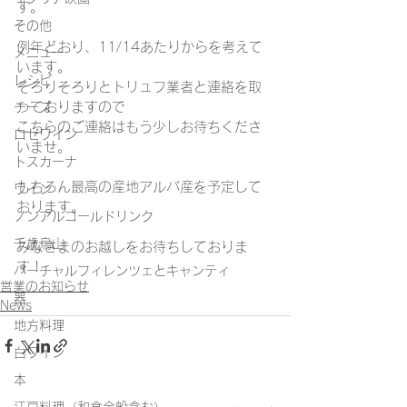
す。
その他
例年どおり、11/14あたりからを考えて
メニュー
います。
レシピ
そろりそろりとトリュフ業者と連絡を取
っておりますので
チーズ
こちらのご連絡はもう少しお待ちくださ
ロゼワイン
いませ。
トスカーナ
もちろん最高の産地アルバ産を予定して
ワイン
おります。
ノンアルコールドリンク
千歳烏山
みなさまのお越しをお待ちしておりま
す！
バーチャルフィレンツェとキャンティ
営業のお知らせ
器
News
地方料理
白ワイン
本