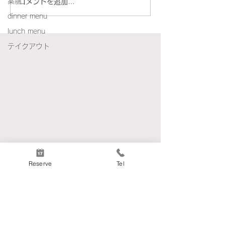
薬膳
コメントを追加…
8月のワインの旅路｜ルー
dinner menu
サンヌ＆マルサンヌ
lunch menu
テイクアウト
Reserve
Tel