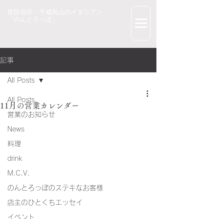
世田谷区・千歳烏山のイタリアン
「のんとろっぽ」
記事
All Posts
All Posts
11月の営業カレンダー
営業のお知らせ
News
料理
drink
M.C.V.
のんとろっぽのステキなお客様
店主のひとくちエッセイ
イベント