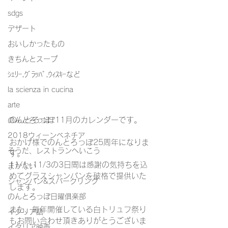
sdgs
デザート
おいしかったもの
きちんとスープ
ｼｪﾘｰ,ｸﾞﾗｯﾊﾟ,ｳｨｽｷｰなど
la scienza in cucina
arte
のんとろっぽ11月のカレンダーです。
のんとろっぽ
2018ウィーンベネチア
おかげ様でのんとろっぽ25周年になりま
そうだ、レストランへいこう
す。
11/1~11/3の3日間は感謝の気持ちを込
まかない
めてグラスシャンパンを破格で提供いた
シャンパン&スパークリング
します。
のんとろっぽ日曜俱楽部
また、毎年開催している白トリュフ祭り
イタリア語
もお問い合わせ頂きありがとうございま
イタリア映画