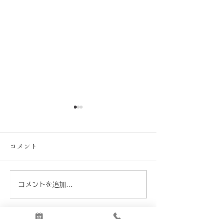
コメント
真のボロネーゼ
コメントを追加…
お花見弁当2026
3/20~4/12