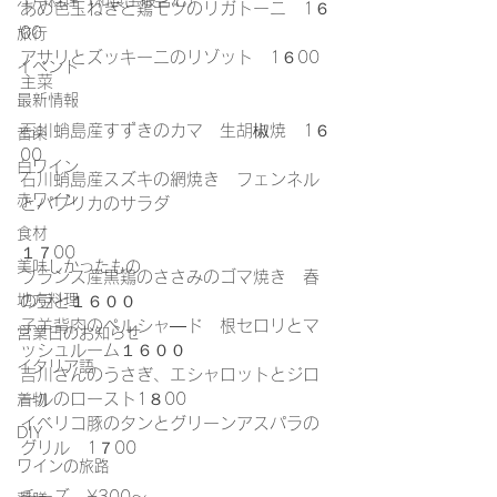
江戸料理（和食全般含む）
あめ色玉ねぎと鶏モツのリガトーニ　1６
00
旅行
アサリとズッキーニのリゾット　1６00
イベント
主菜
最新情報
石川蛸島産すずきのカマ　生胡椒焼　1６
音楽
00
白ワイン
石川蛸島産スズキの網焼き　フェンネル
赤ワイン
とパプリカのサラダ
食材
１７00
美味しかったもの
フランス産黒鶏のささみのゴマ焼き　春
地方料理
の豆と１６００
子羊背肉のペルシャ―ド　根セロリとマ
営業日のお知らせ
ッシュルーム１６００
イタリア語
吉川さんのうさぎ、エシャロットとジロ
ールのロースト1８00
着物
イベリコ豚のタンとグリーンアスパラの
DIY
グリル　1７00
ワインの旅路
チーズ　¥300～