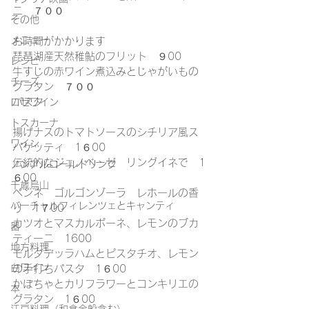
ニ　７００
その他
メニュー
お時間がかかります
琵琶湖産天然稚鮎のフリット　９00
レシピ
牛すじの赤ワイン煮込みとじゃがいもの
チーズ
グラタン　７００
パスタ
ロゼワイン
トスカーナ
揚げナスのトマトソースのシチリア風ス
ワイン
パゲッティ　1６00
伝統的なジェノベーゼ　リングイネで　1
ノンアルコールドリンク
６00
千歳烏山
ペンネ　ゴルゴンゾーラ　レホールの香
バーチャルフィレンツェとキャンティ
り　1７00
カツオとマスカルポーネ、レモンのブカ
器
ティーニ　1600
地方料理
モルタデッラハムとピスタチオ、レモン
白ワイン
の手打ちパスタ　1６00
かぼちゃとカリフラワーとコンキリエの
本
グラタン　1６00