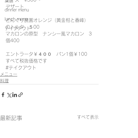
薬膳
デザート
dinner menu
lunch menu
どんぐり農園オレンジ（黄金柑と春峰）
のトルタ　５00
テイクアウト
マカロンの原型　ナンシー風マカロン　3
個400
エントラータ￥４００　パン1個￥100　
すべて税抜価格です
#テイクアウト
メニュー
料理
すべて表示
最新記事