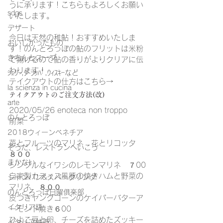
うに承ります！こちらもよろしくお願い
sdgs
いたします。
デザート
今日は天然の稚鮎！おすすめいたしま
おいしかったもの
す！のんとろっぽの鮎のフリットは米粉
きちんとスープ
で揚げるので鮎の香りがよりクリアに伝
わります！
ｼｪﾘｰ,ｸﾞﾗｯﾊﾟ,ｳｨｽｷｰなど
テイクアウトの仕方はこちら→
la scienza in cucina
テイクアウトのご注文方法(改)
arte
2020/05/26 enoteca non troppo
のんとろっぽ
前菜
2018ウィーンベネチア
苺とフルーツのマリネ　花とリコッタ　
そうだ、レストランへいこう
８００
まかない
シンプルなイワシのレモンマリネ　７00
自家製カディス風豚の焼きハムと野菜の
シャンパン&スパークリング
マリネ　８００
のんとろっぽ日曜俱楽部
皮つきヤングコーンのケイパーバターア
イタリア語
ーモンド焼き６00
ひよこ豆と卵、チーズを詰めたズッキー
イタリア映画