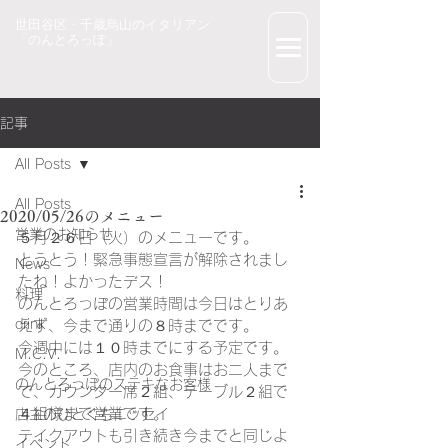
世田谷区・千歳烏山のイタリアン
「のんとろっぽ」
記事
All Posts
All Posts
2020/05/26のメニュー
営業のお知らせ
５月２６日（火）のメニューです。
とうとう！緊急事態宣言が解除されまし
News
たね！よかったデス！
料理
のんとろっぽの営業時間は今日はとりあ
drink
えず、今まで通りの８時までです。
今週中には１０時までにする予定です。
M.C.V.
今のところ、店内のお食事はお二人まで
のんとろっぽのステキなお客様
で、カウンター席２組、テーブル２組で
４組様まで営業です。
店主のひとくちエッセイ
テイクアウトも引き続き今までと同じよ
イベント