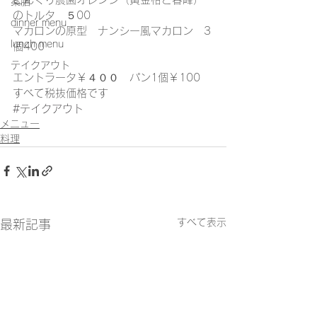
薬膳
のトルタ　５00
dinner menu
マカロンの原型　ナンシー風マカロン　3
lunch menu
個400
テイクアウト
エントラータ￥４００　パン1個￥100　
すべて税抜価格です
#テイクアウト
メニュー
料理
すべて表示
最新記事