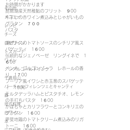
お時間がかかります
その他
琵琶湖産天然稚鮎のフリット　９00
メニュー
牛すじの赤ワイン煮込みとじゃがいもの
グラタン　７００
レシピ
パスタ
チーズ
揚げナスのトマトソースのシチリア風ス
ロゼワイン
パゲッティ　1６00
トスカーナ
伝統的なジェノベーゼ　リングイネで　1
ワイン
６00
ペンネ　ゴルゴンゾーラ　レホールの香
ノンアルコールドリンク
り　1７00
千歳烏山
プーリア風イワシと赤玉葱のスパゲッテ
バーチャルフィレンツェとキャンティ
ィ　1600
モルタデッラハムとピスタチオ、レモン
器
の手打ちパスタ　1６00
地方料理
かぼちゃとカリフラワーとコンキリエの
白ワイン
グラタン　1６00
甲斐地鶏のトマトクリーム煮込みのリガ
本
トーニ　1６00