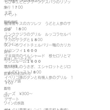
江戸料理（和食全般含む）
ちび車エビとグリーンアスパラのリゾッ
ト　1７00
旅行
主菜
イベント
最新情報
富津産キスのカツレツ　うどと人参のサ
ラダ　1８00
音楽
ミンククジラのグリル　ルッコラセルバ
白ワイン
チカのサラダと１８00
赤ワイン
スノーホワイトチェルバリー鴨のカリカ
リコンフィ１６００
食材
子羊背肉のペルシャ―ド　根セロリとマ
美味しかったもの
ッシュルーム１６００
地方料理
吉川さんのうさぎ、エシャロットとジロ
ールのロースト1８00
営業日のお知らせ
イベリコ豚のタンと有機人参のグリル　1
イタリア語
７00
着物
チーズ　¥300～
DIY
デザート
ワインの旅路
どんぐり農園オレンジ（黄金柑と春峰）