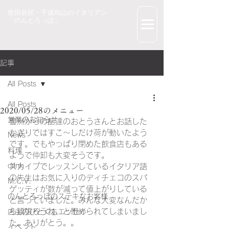
世田谷区・千歳烏山のイタリアン
「のんとろっぽ」
記事
All Posts
All Posts
2020/05/28のメニュー
営業のお知らせ
豊洲からの配達のおとうさんとお話した
かぎりではすこ～しだけ荷が動いたよう
News
です。でもやっぱり閉めた飲食店もある
料理
ようで仲卸も大変そうです。
drink
スカイプでレッスンしているイタリア語
の先生はお気に入りのディチェコのスパ
M.C.V.
ゲッティが数が減って値上がりしている
のんとろっぽのステキなお客様
と言っていました。みんな大変なんだか
ら頑張ろうね、と慰められてしまいまし
店主のひとくちエッセイ
た。ありがとう。。
イベント