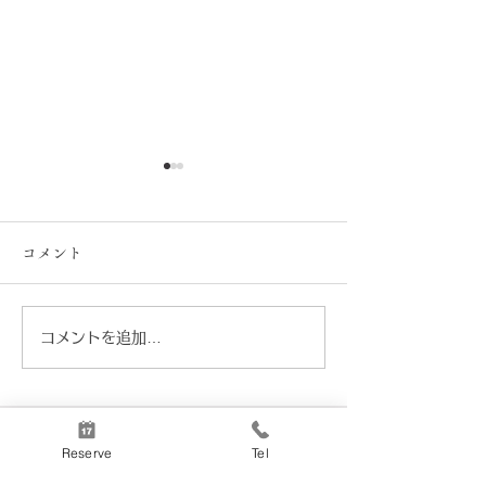
コメント
真のボロネーゼ
コメントを追加…
お花見弁当2026
3/20~4/12
Reserve
Tel