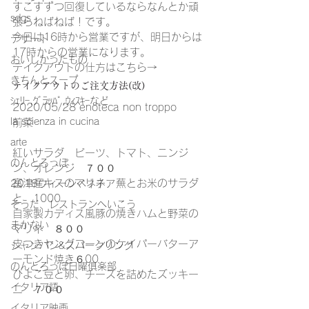
すこすずつ回復しているならなんとか頑
sdgs
張らねばねば！です。
今日は16時から営業ですが、明日からは
デザート
17時からの営業になります。
おいしかったもの
テイクアウトの仕方はこちら→
きちんとスープ
テイクアウトのご注文方法(改)
ｼｪﾘｰ,ｸﾞﾗｯﾊﾟ,ｳｨｽｷｰなど
2020/05/28 enoteca non troppo
la scienza in cucina
前菜
arte
紅いサラダ　ビーツ、トマト、ニンジ
のんとろっぽ
ン、オレンジ　７００
富津産キスのマリネ　蕪とお米のサラダ
2018ウィーンベネチア
と　1000
そうだ、レストランへいこう
自家製カディス風豚の焼きハムと野菜の
まかない
マリネ　８００
皮つきヤングコーンのケイパーバターア
シャンパン&スパークリング
ーモンド焼き６00
のんとろっぽ日曜俱楽部
ひよこ豆と卵、チーズを詰めたズッキー
イタリア語
ニ　７００
イタリア映画