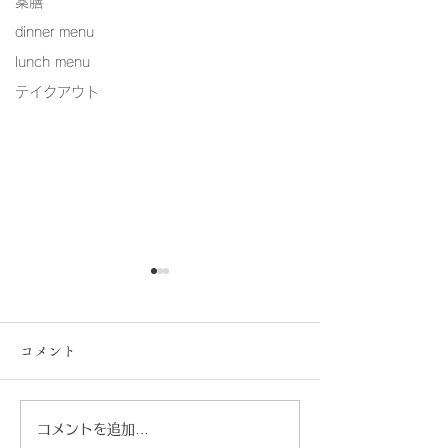
薬膳
dinner menu
lunch menu
テイクアウト
コメント
真のボロネーゼ
コメントを追加…
お花見弁当2026