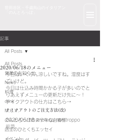
世田谷区・千歳烏山のイタリアン
「のんとろっぽ」
記事
All Posts
All Posts
2020/06/18のメニュー
営業のお知らせ
今日はいくぶん涼しいですね。湿度はす
ごいけど。
News
今日は仕込み時間かかる子が多いのでと
料理
りあえずメニューの更新だけ先に～！
drink
テイクアウトの仕方はこちら→
テイクアウトのご注文方法(改)
M.C.V.
2020/06/18 enoteca non troppo
のんとろっぽのステキなお客様
前菜
店主のひとくちエッセイ
イベント