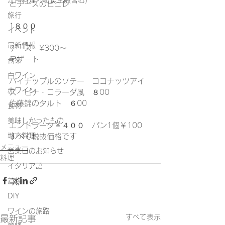
江戸料理（和食全般含む）
とチーズのピュレ
旅行
1８００
イベント
最新情報
チーズ　¥300～
デザート
音楽
白ワイン
パイナップルのソテー　ココナッツアイ
赤ワイン
ス　ピナ・コラーダ風　８00
佐藤錦のタルト　６00
食材
美味しかったもの
エントラータ￥４００　パン1個￥100　
地方料理
すべて税抜価格です
メニュー
営業日のお知らせ
料理
イタリア語
着物
DIY
ワインの旅路
すべて表示
最新記事