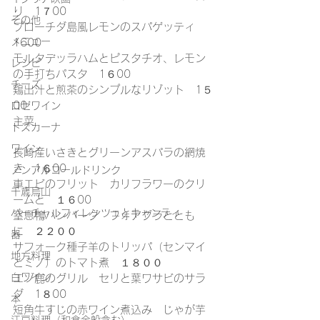
り　1７00
その他
プローチダ島風レモンのスパゲッティ　
メニュー
1600
モルタデッラハムとピスタチオ、レモン
レシピ
の手打ちパスタ　1６00
チーズ
鶏出汁と煎茶のシンプルなリゾット　1５
00
ロゼワイン
主菜
トスカーナ
ワイン
長崎産いさきとグリーンアスパラの網焼
き　1６00
ノンアルコールドリンク
車エビのフリット　カリフラワーのクリ
千歳烏山
ームと　１６00
バーチャルフィレンツェとキャンティ
窒息鴨ハンバーグ　フォアグラととも
に　２２００
器
サフォーク種子羊のトリッパ（センマイ
地方料理
とミノ）のトマト煮　１８００
白ワイン
エゾ鹿のグリル　セリと葉ワサビのサラ
ダ　1８00
本
短角牛すじの赤ワイン煮込み　じゃが芋