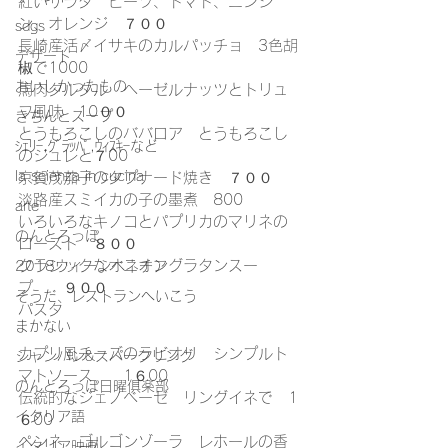
紅いサラダ　ビーツ、トマト、ニンジ
ン、オレンジ　７００
sdgs
長崎産活〆イサキのカルパッチョ　3色胡
デザート
椒で1000
おいしかったもの
馬肉タルタル　ヘーゼルナッツとトリュ
フ風味　10００
きちんとスープ
とうもろこしのババロア　とうもろこし
ｼｪﾘｰ,ｸﾞﾗｯﾊﾟ,ｳｨｽｷｰなど
のジュレと７00
la scienza in cucina
京賀茂茄子のタプナード焼き　７００
淡路産スミイカの子の墨煮　800
arte
いろいろなキノコとパプリカのマリネの
のんとろっぽ
ロースト　８００
クラシックなオニオングラタンスー
2018ウィーンベネチア
プ　　９００
そうだ、レストランへいこう
パスタ
まかない
カプリ風チーズのラビオリ　シンプルト
シャンパン&スパークリング
マトソース　　1６00
のんとろっぽ日曜俱楽部
伝統的なジェノベーゼ　リングイネで　1
イタリア語
６00
ペンネ　ゴルゴンゾーラ　レホールの香
イタリア映画