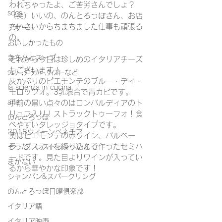
われちゃったよ、ご苦労さんでしょ？
sdgs
（笑）いいの、のんとろっぽさん、お店
ちいさいからちまちました仕事も頑張る
デザート
の。
おいしかったもの
きちんとスープ
それから今日は珍しめのイタリアチーズ
もございます！
ｼｪﾘｰ,ｸﾞﾗｯﾊﾟ,ｳｨｽｷｰなど
灰かぶりのピエモンテのブルー・ディ・
la scienza in cucina
モロッツォ。3乳混合で青カビです。
arte
手前の黒い点々のはロンバルディアのト
リュフ入り！ストラックトゥーフォ！食
のんとろっぽ
べやすいタレッジョタイプです。
2018ウィーンベネチア
奥はピエモンテの赤ワイン、バルベー
ラ・ダスティを練り込んで作ったセミハ
そうだ、レストランへいこう
ードです。見た目よりワインが入ってい
まかない
るから華やかな印象です！
シャンパン&スパークリング
のんとろっぽ日曜俱楽部
イタリア語
イタリア映画