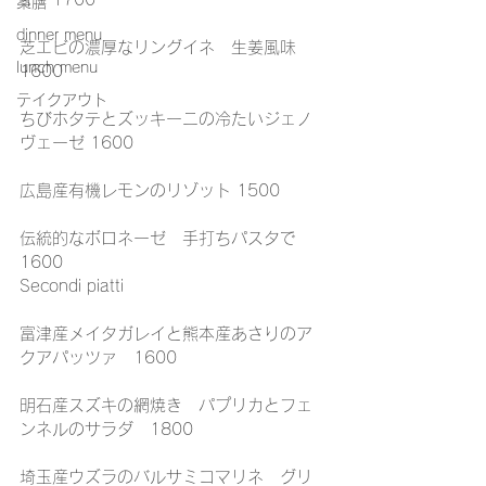
薬膳
dinner menu
芝エビの濃厚なリングイネ　生姜風味 
lunch menu
1600
テイクアウト
ちびホタテとズッキーニの冷たいジェノ
ヴェーゼ 1600
広島産有機レモンのリゾット 1500
伝統的なボロネーゼ　手打ちパスタで 
1600
Secondi piatti
富津産メイタガレイと熊本産あさりのア
クアパッツァ　1600
明石産スズキの網焼き　パプリカとフェ
ンネルのサラダ　1800
埼玉産ウズラのバルサミコマリネ　グリ