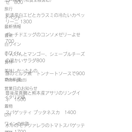
江戸料理（和食全般含む）
ゼ　800
旅行
新湊産白エビとカラスミの冷たいカペッ
イベント
リーニ 1300
最新情報
ポーチドエッグのコンソメゼリーよせ　
音楽
700
白ワイン
赤ワイン
いんげんとマンゴー、シェーブルチーズ
の温かいサラダ800
食材
美味しかったもの
豚のミルク煮　トンナートソースで900
地方料理
Primi piatti
営業日のお知らせ
豊後産真鯛と熊本産アサリのリングイ
イタリア語
ネ　1500
着物
スパゲッティ プッタネスカ　1400
DIY
ワインの旅路
水牛のモッツァレラのトマトスパゲッテ
ィ　1700