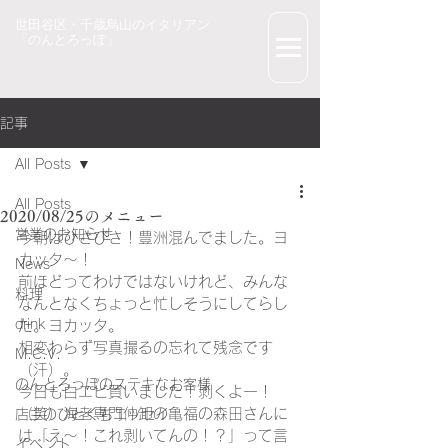
世田谷区・千歳烏山のイタリアン
「のんとろっぽ」
記事
All Posts
All Posts
2020/08/25のメニュー
営業のお知らせ
今朝はひさびさ！豊洲混んでました。ヨ
カッタ～！
News
前ほどってわけではないけれど、みんな
料理
なんとなくちょっと忙しそうにしてらし
drink
た。ヨカッタ。
相変わらず写真撮るの忘れて残念です
M.C.V.
（汗）。
のんとろっぽのステキなお客様
今日も白エビ買いました！剥くよー！
（笑）海老専門仲卸の亀福の森田さんに
店主のひとくちエッセイ
は「え～！これ剥いてんの！？」って言
イベント