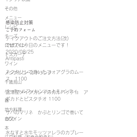
その他
メニュー
感染防止対策
レシピ
ご予約フォーム
チーズ
テイクアウトのご注文方法(改)
ではでは今日のメニューです！
ロゼワイン
2020/08/25
トスカーナ
Antipasti
ワイン
ネクタリンで巻いたフォアグラのムー
ノンアルコールドリンク
ス　1100
千歳烏山
バーチャルフィレンツェとキャンティ
富津産メイタガレイのカルパッチョ　ア
ボカドとピスタチオ 1100
器
地方料理
サバのマリネ　かぶとリンゴで巻いて 
白ワイン
800
本
水なすと水牛モッツァレラのカプレー