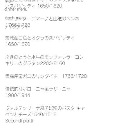
薬膳
いスパゲッティ 1650/1620
dinner menu
lunch menu
ペコリーノ・ロマーノと山椒のペンネ
1766/1728
テイクアウト
茨城産白魚とオクラのスパゲッティ
1650/1620
ふきのとうと水牛のモッツァレラ　コン
キリエのグラタン2200/2160
青森産栗ガニのリングイネ　1766/1728
伝統的なボローニャ風ラザーニャ
1980/1944
ヴァルテッリーナ風そば粉のパスタ キャ
ベツとチーズ1540/1512
Secondi piatti