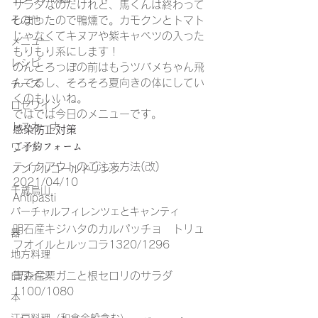
サラダなのだけれど、馬くんは終わって
しまったので鴨燻で。カモクンとトマト
その他
じゃなくてキヌアや紫キャベツの入った
メニュー
もりもり系にします！
レシピ
のんとろっぽの前はもうツバメちゃん飛
んでるし、そろそろ夏向きの体にしてい
チーズ
くのもいいね。
ロゼワイン
ではでは今日のメニューです。
トスカーナ
感染防止対策
ご予約フォーム
ワイン
テイクアウトのご注文方法(改)
ノンアルコールドリンク
2021/04/10
千歳烏山
Antipasti
バーチャルフィレンツェとキャンティ
明石産キジハタのカルパッチョ　トリュ
器
フオイルとルッコラ1320/1296
地方料理
青森産栗ガニと根セロリのサラダ
白ワイン
1100/1080
本