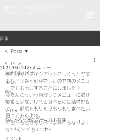
世田谷区・千歳烏山のイタリアン
「のんとろっぽ」
記事
All Posts
All Posts
2021/04/10のメニュー
営業のお知らせ
今日は先日テイクアウトでつくった野菜
モリモリ系が好評でしたので店のメニュ
News
ーでもお出しすることにしました！
料理
ふだんこういう料理ってメニューに載せ
drink
ること少ないけれど食べるのは結構好き
です。野菜をもりもりもりもり食べたい
M.C.V.
日ってあるよね。
のんとろっぽのステキなお客様
どちらももりもりおつまみにもなります
☆
店主のひとくちエッセイ
イベント