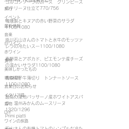
江戸料理（和食全般含む）
ゴルゴンゾーラのムース　グリンピース
のテリーヌ仕立て770/756
旅行
イベント
鴨燻製とキヌアの赤い野菜のサラダ　
最新情報
1100/1080
音楽
掛川石山さんのトマトと水牛のモッツァ
白ワイン
レラの冷たいスー1100/1080
赤ワイン
春野菜とアボカド、ピエモンテ産チーズ
食材
の温かいサラダ1100/1080
美味しかったもの
青森産子牛薄切り　トンナートソース
地方料理
1100/1080
営業日のお知らせ
イタリア語
最高の産地バッサーノ産ホワイトアスパ
ラ　温州みかんのムースリーヌ
着物
1320/1296
DIY
Primi piatti
ワインの旅路
石山さんの有機トマトのシンプルな冷た