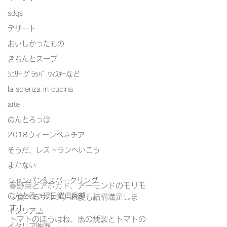
sdgs
デザート
おいしかったもの
きちんとスープ
ｼｪﾘｰ,ｸﾞﾗｯﾊﾟ,ｳｨｽｷｰなど
la scienza in cucina
arte
のんとろっぽ
2018ウィーンベネチア
そうだ、レストランへいこう
まかない
シャンパン&スパークリング
春野菜とアボカド、アーモンドのモリモ
のんとろっぽ日曜俱楽部
リ食べるサラダ。お腹も結構満足しま
す！
イタリア語
トマトのほうはね、馬の燻製とトマトの
イタリア映画