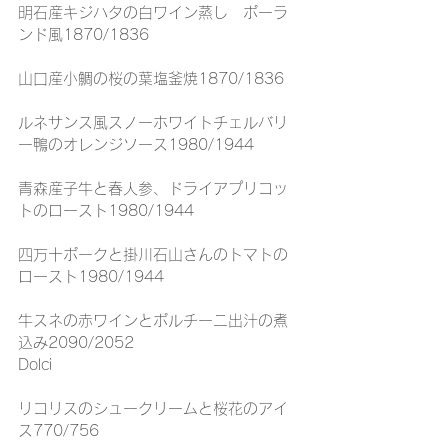
明石産キジハタの白ワイン蒸し　ポーラ
ンド風1870/1836
山口産小鯛の桜の葉塩釜焼1870/1836
ルネサンス風スノーホワイトチェルバリ
ー鴨のオレンジソース1980/1944
青森産子牛と春人参、ドライアプリコッ
トのロースト1980/1944
四万十ポークと掛川石山さんのトマトの
ロースト1980/1944
牛スネの赤ワインとポルチーニ出汁の煮
込み2090/2052
Dolci
リコリスのシュークリームと桜花のアイ
ス770/756