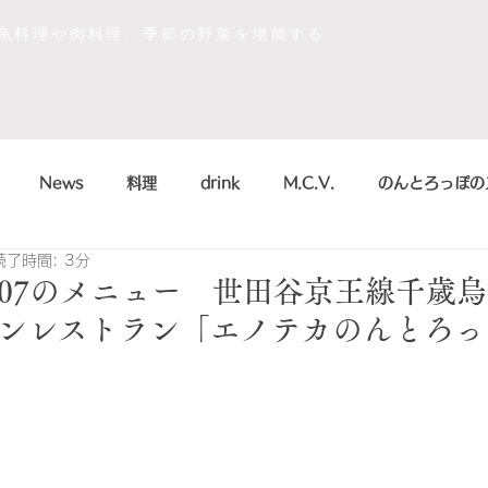
な魚料理や肉料理、季節の野菜を堪能する
News
料理
drink
M.C.V.
のんとろっぽの
読了時間: 3分
イベント
sdgs
デザート
おいしかったもの
/07/07のメニュー 世田谷京王線千
ンレストラン「エノテカのんとろっ
la scienza in cucina
arte
のんとろっぽ
2018
こう
まかない
シャンパン&スパークリング
のんとろっ