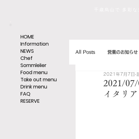
千歳烏山で 多彩
HOME
Information
NEWS
All Posts
営業のお知らせ
Chef
Sommlelier
Food menu
2021年7月7日
店主のひとくちエッセイ
Take out menu
2021
Drink menu
イタリア
FAQ
RESERVE
ｼｪﾘｰ,ｸﾞﾗｯﾊﾟ,ｳｨｽｷｰなど
そうだ、レストランへい