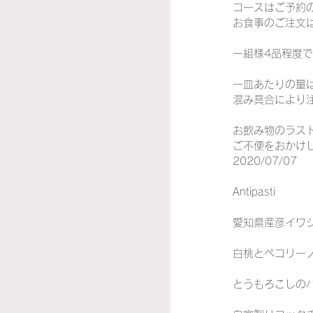
コースはご予約
お食事のご注文
一組様4品程度
一皿あたりの量
混み具合により
お飲み物のラス
ご不便をおかけ
2020/07/07
Antipasti
愛知県産彦イワシ
白桃とペコリーノ
とうもろこしのバ