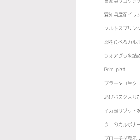
自家製リコッタチ
愛知県産彦イワシ
ソルトスプリング
卵を食べるカルボナ
フォアグラを詰め
Primi piatti
ブラータ（生クリ
あげパスタ入りひ
イカ墨リゾットを
ウニのカルボナーラ
プローチダ島風レ