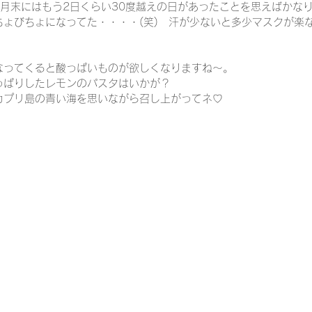
5月末にはもう2日くらい30度越えの日があったことを思えばかな
ちょびちょになってた・・・・(笑)　汗が少ないと多少マスクが楽
なってくると酸っぱいものが欲しくなりますね～。
っぱりしたレモンのパスタはいかが？
カプリ島の青い海を思いながら召し上がってネ♡