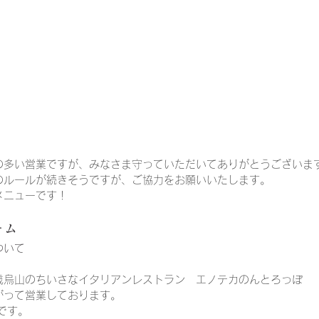
の多い営業ですが、みなさま守っていただいてありがとうございま
のルールが続きそうですが、ご協力をお願いいたします。
メニューです！
ーム
ついて
歳烏山のちいさなイタリアンレストラン　エノテカのんとろっぽ
がって営業しております。
です。