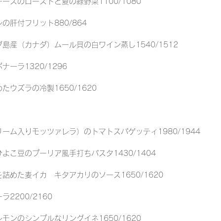
ーズのローストと夏の緑野菜1100/1080
の肝付フリット880/864
島産（カナダ）ムール貝の白ワイン蒸し1540/1512
ーラ1320/1296
たウズラの冷製1650/1620
ーム入りモッツァレラ）のトマトスパゲッティ1980/1944
よこ豆のプーリア風手打ちパスタ1430/1404
詰めた麦イカ　キタアカリのソース1650/1620
2200/2160
モンのシンプルなリングイネ1650/1620