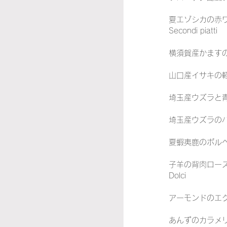
夏エゾシカの赤ワ
Secondi piatti
横須賀産かますのム
山口産イサキの軽
埼玉産ウズラと青
埼玉産ウズラのバ
夏蝦夷鹿のポルペ
子羊の背肉ロース
Dolci
アーモンドのエク
あんずのカラメ