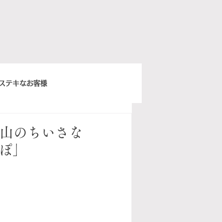
ステキなお客様
きちんとスープ
歳烏山のちいさな
ぽ」
ウィーンベネチア
ぽ日曜俱楽部
イタリア語