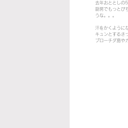
去年おととしの
厨房でもっとび
うな。。。
汗をかくように
キュンとするさ
プローチダ島や