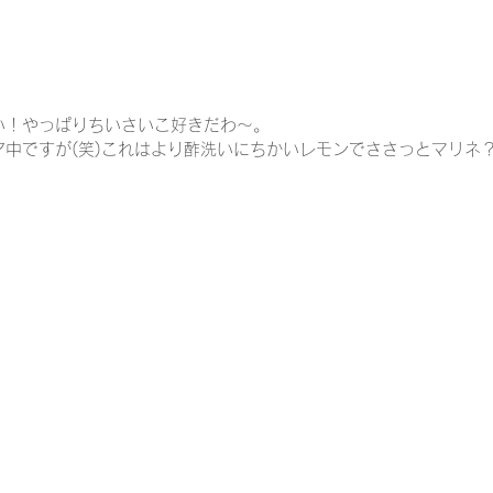
い！やっぱりちいさいこ好きだわ～。
ア中
ですが(笑)これはより酢洗いにちかいレモンでささっとマリネ