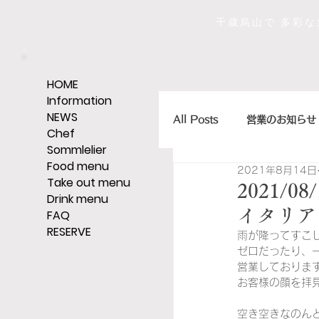
千歳烏山で 多彩
HOME
Information
NEWS
All Posts
営業のお知らせ
Chef
Sommlelier
Food menu
2021年8月14日
店主のひとくちエッセイ
Take out menu
2021
Drink menu
イタリア
FAQ
RESERVE
ｼｪﾘｰ,ｸﾞﾗｯﾊﾟ,ｳｨｽｷｰなど
雨が降ってすこ
ゼロだったり、
営業しておりま
お客様の顔を拝
そうだ、レストランへい
空き空きなのん