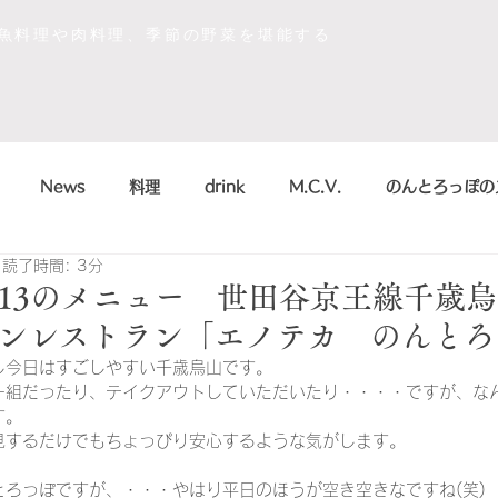
な魚料理や肉料理、季節の野菜を堪能する
News
料理
drink
M.C.V.
のんとろっぽの
読了時間: 3分
イベント
sdgs
デザート
おいしかったもの
/08/13のメニュー 世田谷京王線千
ンレストラン「エノテカ のんとろ
la scienza in cucina
arte
のんとろっぽ
2018
し今日はすごしやすい千歳烏山です。
一組だったり、テイクアウトしていただいたり・・・・ですが、な
す。
見するだけでもちょっぴり安心するような気がします。
こう
まかない
シャンパン&スパークリング
のんとろっ
とろっぽですが、・・・やはり平日のほうが空き空きなですね(笑)