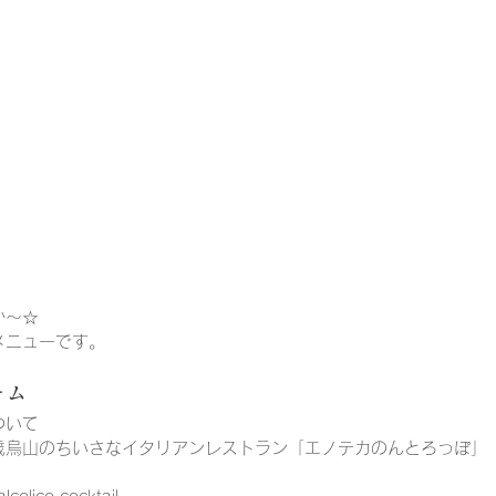
か～☆
メニューです。
ーム
ついて
歳烏山のちいさなイタリアンレストラン「エノテカのんとろっぽ」