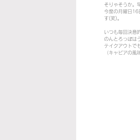
そりゃそうか。
今度の月曜日1
イタリア映画
その
す(笑)。
いつも毎回決意
のんとろっぽは
テイクアウトで
（キャビアの風