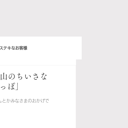
ステキなお客様
きちんとスープ
歳烏山のちいさな
っぽ」
ウィーンベネチア
んとかみなさまのおかげで
ぽ日曜俱楽部
イタリア語