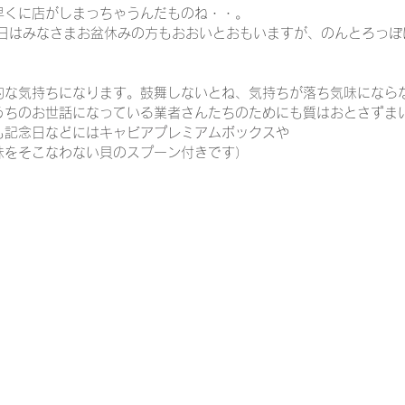
早くに店がしまっちゃうんだものね・・。
6日はみなさまお盆休みの方もおおいとおもいますが、のんとろっぽ
他
メニュー
レシピ
チーズ
ロゼワイン
トス
的な気持ちになります。鼓舞しないとね、気持ちが落ち気味になら
うちのお世話になっている業者さんたちのためにも質はおとさずま
も記念日などには
キャビアプレミアムボックス
や
味をそこなわない貝のスプーン付きです）