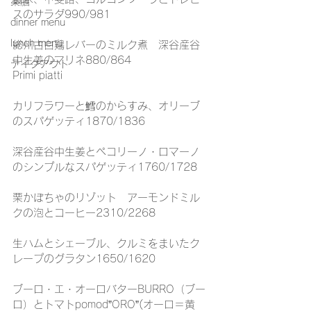
薬膳
スのサラダ990/981
dinner menu
lunch menu
総州古白鶏レバーのミルク煮　深谷産谷
中生姜のマリネ880/864
テイクアウト
Primi piatti
カリフラワーと鱈のからすみ、オリーブ
のスパゲッティ1870/1836
深谷産谷中生姜とペコリーノ・ロマーノ
のシンプルなスパゲッティ1760/1728
栗かぼちゃのリゾット　アーモンドミル
クの泡とコーヒー2310/2268
生ハムとシェーブル、クルミをまいたク
レープのグラタン1650/1620
ブーロ・エ・オーロバターBURRO（ブー
ロ）とトマトpomod”ORO”(オーロ＝黄