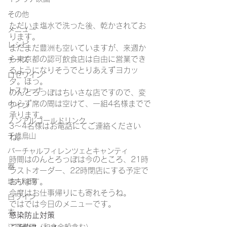
その他
ただいま塩水で洗った後、乾かされてお
メニュー
ります。
レシピ
まだまだ豊洲も空いていますが、来週か
ら東京都の認可飲食店は自由に営業でき
チーズ
るようになりそうでとりあえずヨカッ
ロゼワイン
タ。ほっ。
トスカーナ
のんとろっぽはちいさな店ですので、変
わらず席の間は空けて、一組4名様までで
ワイン
承ります。
ノンアルコールドリンク
3～4名様はお電話にてご連絡ください
千歳烏山
ね。
バーチャルフィレンツェとキャンティ
時間はのんとろっぽは今のところ、21時
器
ラストオーダー、22時閉店にする予定で
おります。
地方料理
今度はお仕事帰りにも寄れそうね。
白ワイン
ではでは今日のメニューです。
本
感染防止対策
ご予約フォーム