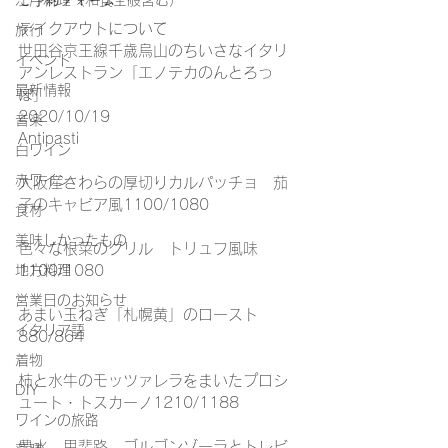
江戸料理（和食全般含む）
テイクアウトについて
旅行
世田谷京王線千歳烏山のちいさなイタリ
イベント
アンレストラン「エノテカのんとろっ
最新情報
ぽ」
2020/10/19
音楽
Antipasti
白ワイン
赤ワイン
大阪産さわらの厚切りカルパッチョ　茄
子のキャビア風1100/1080
食材
美味しかったもの
色々な根菜のグリル　トリュフ風味
1100/1080
地方料理
営業日のお知らせ
あまい玉ねぎ「札幌黄」のロースト
イタリア語
880/864
着物
柿と水牛のモッツァレラをまいたプロシ
DIY
ュート・トスカーノ1210/1188
ワインの旅路
豊水、甲斐路、ゴルゴンゾーラとトレビ