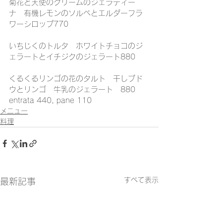
菊花と天使のクリームのジェラティー
ナ　有機レモンのソルベとエルダーフラ
ワーシロップ770
いちじくのトルタ　ホワイトチョコのジ
ェラートとイチジクのジェラート880
くるくるリンゴの花のタルト　干しブド
ウとリンゴ　牛乳のジェラート　880
entrata 440, pane 110
メニュー
料理
すべて表示
最新記事