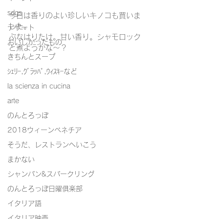
sdgs
今日は香りのよい珍しいキノコも買いま
した。
デザート
ぶなはりたけ。甘い香り。シャモロック
おいしかったもの
と煮ようかな～？
きちんとスープ
ｼｪﾘｰ,ｸﾞﾗｯﾊﾟ,ｳｨｽｷｰなど
la scienza in cucina
arte
のんとろっぽ
2018ウィーンベネチア
そうだ、レストランへいこう
まかない
シャンパン&スパークリング
のんとろっぽ日曜俱楽部
イタリア語
イタリア映画