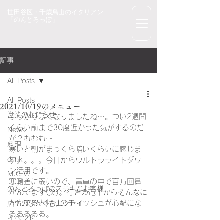
世田谷区・千歳烏山のイタリアン
「のんとろっぽ」
記事
All Posts
All Posts
2021/10/19のメニュー
営業のお知らせ
すっかり寒くなりましたね～。つい2週間
くらい前まで30度近かった気がするのだ
News
が？むむむ～
料理
寒いと朝がまっくら暗いくらいに感じま
drink
す。。。。今日からウルトラライトダウ
ン活用です。
M.C.V.
寒暖差に弱いので、電車の中で百万回鼻
のんとろっぽのステキなお客様
かんでます(笑)。行きの電車からそんなに
かんでると帰りのティッシュが心配にな
店主のひとくちエッセイ
るるるるる。
イベント