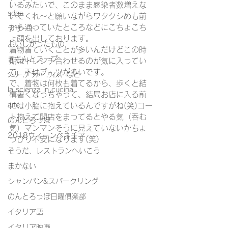
いるみたいで、このまま感染者数増えな
sdgs
いでくれ～と願いながらワタクシめも前
から通っていたところなどにこちょこち
デザート
ょ顔を出しております。
おいしかったもの
着物着ていくことが多いんだけどこの時
きちんとスープ
期はトレンチ合わせるのが気に入ってい
て、下はブーツが多いです。
ｼｪﾘｰ,ｸﾞﾗｯﾊﾟ,ｳｨｽｷｰなど
で、着物は何枚も着てるから、歩くと結
la scienza in cucina
構暑くなっちゃって、結局お店に入る前
arte
には小脇に抱えているんですがね(笑)コー
ト抱えて開店をまってるとやる気（呑む
のんとろっぽ
気）マンマンそうに見えていないかちょ
2018ウィーンベネチア
っぴり不安になります(笑)
そうだ、レストランへいこう
まかない
シャンパン&スパークリング
のんとろっぽ日曜俱楽部
イタリア語
イタリア映画