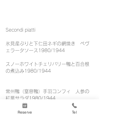
Secondi piatti
氷見産ぶりと下仁田ネギの網焼き　ペヴ
ェラータソース1980/1944
スノーホワイトチェリバリー鴨と百合根
の煮込み1980/1944
常州鴨（窒息鴨）手羽コンフィ　人参の
紅葉サラダ1980/1944
吉川さんのうさぎ肩肉とリンゴ、じゃが
Reserve
Tel
いものロースト1980/1944
ジャージー牛スジ　アンチョビとケイパ