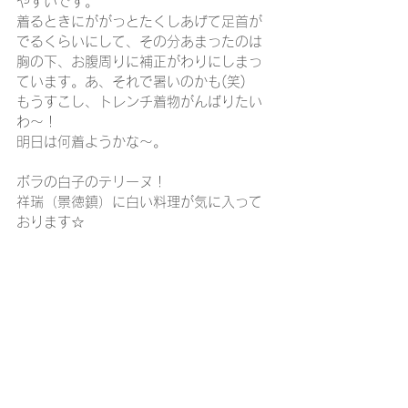
やすいです。
着るときにががっとたくしあげて足首が
でるくらいにして、その分あまったのは
胸の下、お腹周りに補正がわりにしまっ
ています。あ、それで暑いのかも(笑)
もうすこし、トレンチ着物がんばりたい
わ～！
明日は何着ようかな～。
ボラの白子のテリーヌ！
祥瑞（景徳鎮）に白い料理が気に入って
おります☆