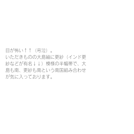
目が怖い↑↑（号泣）。
いただきものの大島紬に更紗（インド更
紗などが有名↓↓）模様の半幅帯で、大
島も南、更紗も南という南国組み合わせ
が気に入っております。