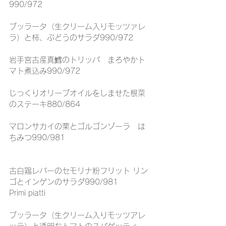
990/972
ブッラータ（生クリーム入りモッツァレ
ラ）と柿、ぶどうのサラダ990/972
岩手宮古産真鱈のトリッパ　まろやかト
マト煮込み990/972
じっくりオリーブオイルをしませた根菜
のステーキ880/864
マロンサカイの栗とゴルゴンゾーラ　は
ちみつ990/981
古白鶏レバーのセモリナ粉フリット リン
ゴとインゲンのサラダ990/981
Primi piatti
ブッラータ（生クリーム入りモッツアレ