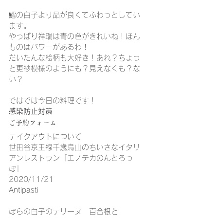
鱈の白子より品が良くてふわっとしてい
ます。
やっぱり祥瑞は青の色がきれいね！ほん
ものはパワーがあるわ！
だいたんな絵柄も大好き！あれ？ちょっ
と更紗模様のようにも？見えなくも？な
い？
ではでは今日の料理です！
感染防止対策
ご予約フォーム
テイクアウトについて
世田谷京王線千歳烏山のちいさなイタリ
アンレストラン「エノテカのんとろっ
ぽ」
2020/11/21
Antipasti
ぼらの白子のテリーヌ　百合根と