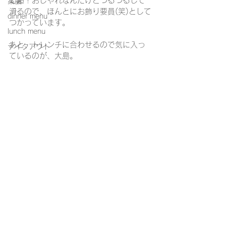
て超！おしゃれなんだけどつるつるして
薬膳
滑るので、ほんとにお飾り要員(笑)として
dinner menu
つかっています。
lunch menu
あと、トレンチに合わせるので気に入っ
テイクアウト
ているのが、大島。