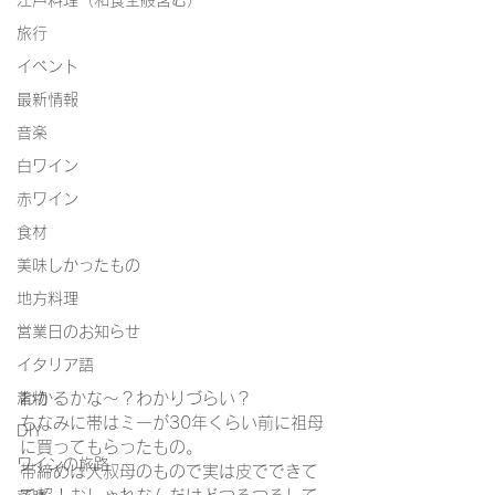
江戸料理（和食全般含む）
旅行
イベント
最新情報
音楽
白ワイン
赤ワイン
食材
美味しかったもの
地方料理
営業日のお知らせ
イタリア語
着物
わかるかな～？わかりづらい？
ちなみに帯はミーが30年くらい前に祖母
DIY
に買ってもらったもの。
ワインの旅路
帯締めは大叔母のもので実は皮でできて