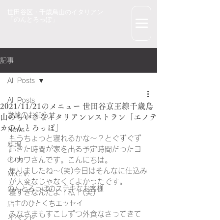
世田谷区・千歳烏山のイタリアン
「のんとろっぽ」
記事
All Posts
All Posts
2021/11/21のメニュー 世田谷京王線千歳烏
営業のお知らせ
山のちいさなイタリアンレストラン「エノテ
カのんとろっぽ」
News
もうちょっと寝れるかな～？とぐずぐず
料理
起きた時間が家を出る予定時間だったヨ
drink
シカワさんです。こんにちは。
焦りましたね～(笑)今日はそんなに仕込み
M.C.V.
が大変なじゃなくてよかったです。
のんとろっぽのステキなお客様
寝すぎなんだよ！私！(笑)
店主のひとくちエッセイ
みなさまもすこしずつ外食なさってきて
イベント