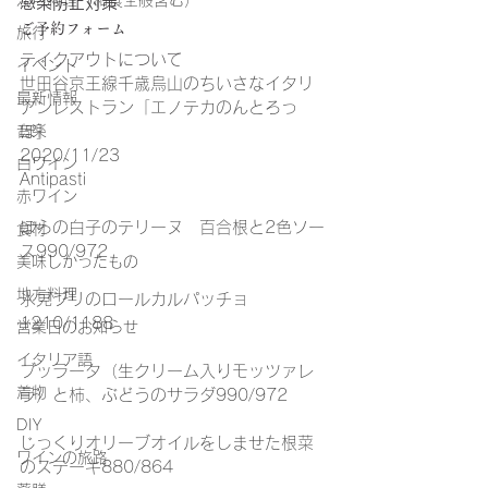
江戸料理（和食全般含む）
感染防止対策
ご予約フォーム
旅行
テイクアウトについて
イベント
世田谷京王線千歳烏山のちいさなイタリ
最新情報
アンレストラン「エノテカのんとろっ
音楽
ぽ」
2020/11/23
白ワイン
Antipasti
赤ワイン
ぼらの白子のテリーヌ　百合根と2色ソー
食材
ス990/972
美味しかったもの
地方料理
氷見ブリのロールカルパッチョ
1210/1188
営業日のお知らせ
イタリア語
ブッラータ（生クリーム入りモッツァレ
着物
ラ）と柿、ぶどうのサラダ990/972
DIY
じっくりオリーブオイルをしませた根菜
ワインの旅路
のステーキ880/864