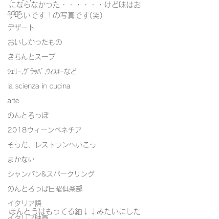
にならなかった・・・・・・けど味はお
sdgs
いしいです！の写真です(笑)
デザート
おいしかったもの
きちんとスープ
ｼｪﾘｰ,ｸﾞﾗｯﾊﾟ,ｳｨｽｷｰなど
la scienza in cucina
arte
のんとろっぽ
2018ウィーンベネチア
そうだ、レストランへいこう
まかない
シャンパン&スパークリング
のんとろっぽ日曜俱楽部
イタリア語
ほんとうはもってる紬↓↓みたいにした
イタリア映画