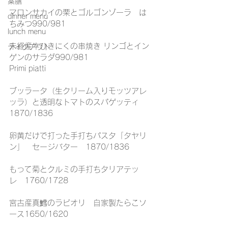
薬膳
マロンサカイの栗とゴルゴンゾーラ　は
dinner menu
ちみつ990/981
lunch menu
未経産牛ひきにくの串焼き リンゴとイン
テイクアウト
ゲンのサラダ990/981
Primi piatti
ブッラータ（生クリーム入りモッツアレ
ッラ）と透明なトマトのスパゲッティ
1870/1836
卵黄だけで打った手打ちパスタ「タヤリ
ン」　セージバター　1870/1836
もって菊とクルミの手打ちタリアテッ
レ　1760/1728
宮古産真鱈のラビオリ　自家製たらこソ
ース1650/1620