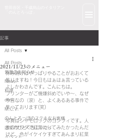
世田谷区・千歳烏山のイタリアン
「のんとろっぽ」
記事
All Posts
All Posts
2021/11/23のメニュー
営業のお知らせ
休み明けはやっぱりやることがおおくて
焦りますね！今日もはぁはぁ言っている
News
よしかわさんです。こんにちは。
料理
プリンターがご機嫌斜めでいや～、なぜ
drink
今日なの（涙）と、よくあるある事件で
焦っております(笑)
M.C.V.
のんとろっぽのステキなお客様
写真はシャモロックのコンフィです。人
参のサラダで紅葉にしてみたかったんだ
店主のひとくちエッセイ
けど、色がイケイケすぎてあんまり紅葉
イベント