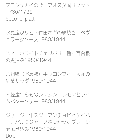
マロンサカイの栗　アオスタ風リゾット
1760/1728
Secondi piatti
氷見産ぶりと下仁田ネギの網焼き　ペヴ
ェラータソース1980/1944
スノーホワイトチェリバリー鴨と百合根
の煮込み1980/1944
常州鴨（窒息鴨）手羽コンフィ　人参の
紅葉サラダ1980/1944
未経産牛もものシンシン　レモンとライ
ムバターソテー1980/1944
ジャージー牛スジ　アンチョビとケイパ
ー、パルミジャーノをつかったブレーシ
ャ風煮込み1980/1944
Dolci