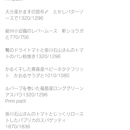
大分産かますの昆布〆　とかしバターソ
ースで1320/1296
総州小迫鶏のレバームース　新ショウガ
と770/756
筍のドライトマトと掛川石山さんのトマ
トのパン粉焼き1320/1296
かるく干した青森産ベビーホタテフリッ
ト　かおるサラダと1010/1080
ルバーブを巻いた福島産ロンググリーン
アスパラ1320/1296
Primi piatti
掛川石山さんのトマトとじっくりロース
トしたパプリカのスパゲッティ
1870/1836