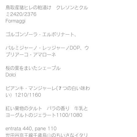
鳥取産猪ヒレの粕漬け　クレソンとクル
ミ2420/2376
Formaggi
ゴルゴンゾーラ・エルボリナート、
パルミジャーノ・レッジャーノDOP、ウ
ブリアーコ・アマローネ
桜の葉をまいたシェーブル
Dolci
ビアンキ・マンジャーレ(７つの白い味わ
い）1210/1160
紅い果物のタルト　バラの香り　牛乳と
ヨーグルトのジェラート1100/1080
entrata 440, pane 110
世田谷京王線千歳烏山のちいさなイタリ