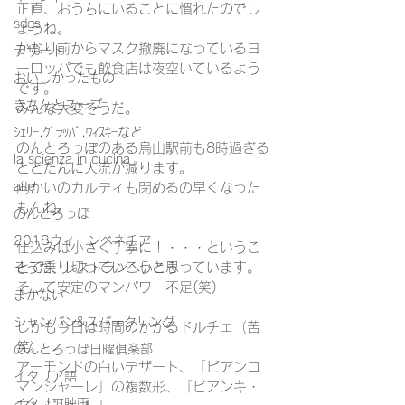
正直、おうちにいることに慣れたのでし
sdgs
ょうね。
かなり前からマスク撤廃になっているヨ
デザート
ーロッパでも飲食店は夜空いているよう
おいしかったもの
です。
きちんとスープ
みんな大変そうだ。
ｼｪﾘｰ,ｸﾞﾗｯﾊﾟ,ｳｨｽｷｰなど
のんとろっぽのある烏山駅前も8時過ぎる
la scienza in cucina
ととたんに人流が減ります。
arte
向かいのカルディも閉めるの早くなった
もんね。
のんとろっぽ
2018ウィーンベネチア
仕込みは小さく丁寧に！・・・というこ
とで乗り切っていこうと思っています。
そうだ、レストランへいこう
そして安定のマンパワー不足(笑)
まかない
シャンパン&スパークリング
しかも今日は時間のかかるドルチェ（苦
笑）
のんとろっぽ日曜俱楽部
アーモンドの白いデザート、「ビアンコ
イタリア語
マンジャーレ」の複数形、「ビアンキ・
イタリア映画