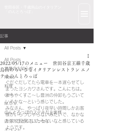
世田谷区・千歳烏山のイタリアン
「のんとろっぽ」
記事
All Posts
All Posts
2022/05/17のメニュー 世田谷京王線千歳
営業のお知らせ
烏山のちいさなイタリアンレストラン エノ
テカのんとろっぽ
News
ぐだぐだしてたら電車を一本遅らせてし
料理
まったヨシカワさんです。こんにちは。
drink
ようやくすこ～し豊洲の仲卸もうごいて
いるかな～という感じでした。
M.C.V.
みなさん、やっぱり夜早い時間しかお客
のんとろっぽのステキなお客様
様がいらっしゃらないみたいで、なかな
かすぐ回復にいたらないなと感じている
店主のひとくちエッセイ
ようです。
イベント