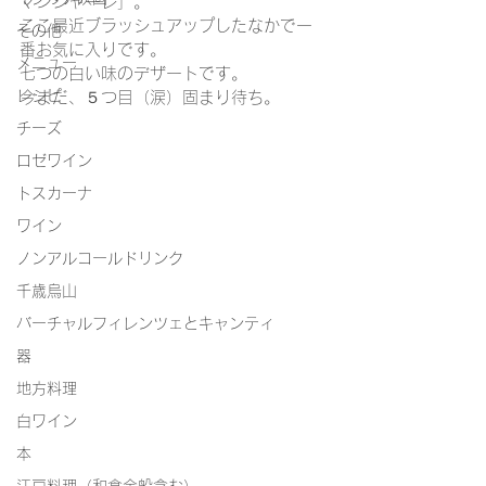
マンジャーレ」。
ここ最近ブラッシュアップしたなかで一
その他
番お気に入りです。
メニュー
七つの白い味のデザートです。
レシピ
今まだ、５つ目（涙）固まり待ち。
チーズ
ロゼワイン
トスカーナ
ワイン
ノンアルコールドリンク
千歳烏山
バーチャルフィレンツェとキャンティ
器
地方料理
白ワイン
本