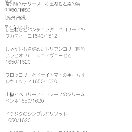
薬膳
常州鴨のテリーヌ　赤玉ねぎと桑の実
dinner menu
1100/1080
Primi piatti
lunch menu
テイクアウト
新玉ねぎとパンチェッタ、ペコリーノの
ブカティーニ1540/1512
じゃがいもを詰めたトリアンゴリ（四角
いラビオリ）　ジェノヴェーゼで
1650/1620
ブロッコリーとドライトマトの手打ちオ
レキエッティ1650/1620
山椒とペコリーノ・ロマーノのクリーム
ペンネ1650/1620
イチジクのシンプルなリゾット
1650/1620