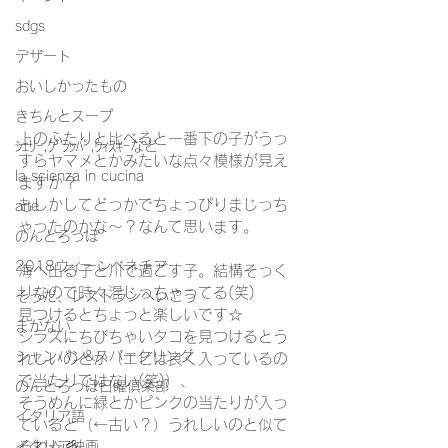
sdgs
デザート
おいしかったもの
きちんとスープ
上のふたりと比べると一番下の子がうっ
ｼｪﾘｰ,ｸﾞﾗｯﾊﾟ,ｳｨｽｷｰなど
すらヤマメとかみたいな点々模様が見え
la scienza in cucina
ますか？
もしかしてどっかでちょっぴりまじっち
arte
ゃったのかな～？なんて思います。
のんとろっぽ
2018ウィーンベネチア
海へ出る子と川で過ごす子。結構そっく
りなので時々混じっちゃってる(笑)
そうだ、レストランへいこう
見つけるとちょっと楽しいです☆
まかない
シラスにちびちゃいタコを見つけるとう
シャンパン&スパークリング
れしいのとか（エビは良く入っているの
で当たりではない(笑)）、
のんとろっぽ日曜俱楽部
そうめんに緑とかピンクの当たりが入っ
イタリア語
ていると（←古い？）うれしいのと似て
るね☆彡
イタリア映画