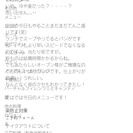
いや、冷や麦だった？・・・・？
その他
思い出せん…‥
メニュー
安定の今日もやることまだまだてんこ盛
レシピ
りです(笑)
チーズ
ランチでスープやってるとパンがです
ロゼワイン
ね、いつもより早いスピードでなくなる
のですよ。当たり前ですが。
トスカーナ
粉ものは結構時間かかるからね。
ワイン
でもあたらしいオーブン様がご機嫌なの
ノンアルコールドリンク
でたのしいはたのしいです。仕上がりが
段違い！うれしい。
千歳烏山
なんとなく彼のクセもわかってきたし！
バーチャルフィレンツェとキャンティ
ではでは今日のメニューです！
器
地方料理
染防止対策
白ワイン
ご予約フォーム
本
テイクアウトについて