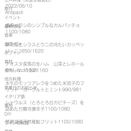
江戸料理（和食全般含む）
2022/06/10
旅行
Antipasti
イベント
境産イワシのシンプルなカルパッチョ
最新情報
1100/1080
音楽
白ワイン
静岡産生シラスとウニの冷たいカッペッ
リーニ1650/1620
赤ワイン
食材
アオスタ産馬の生ハム　山菜とレホール
クリーム1100/1160
美味しかったもの
地方料理
水牛のモッツアレラをつめた米茄子のフ
営業日のお知らせ
リット　ヨーグルトとミント990/981
イタリア語
シャウルス（とろとろ白カビチーズ）を
着物
詰めた万願寺唐辛子1100/1080
DIY
琵琶湖産天然稚鮎フリット1100/1080
ワインの旅路