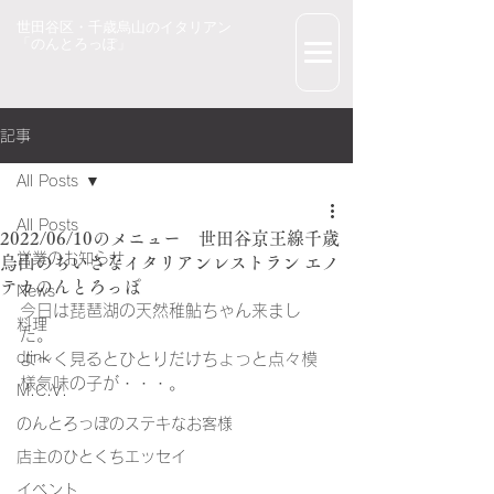
世田谷区・千歳烏山のイタリアン
「のんとろっぽ」
記事
All Posts
All Posts
2022/06/10のメニュー 世田谷京王線千歳
営業のお知らせ
烏山のちいさなイタリアンレストラン エノ
テカのんとろっぽ
News
今日は琵琶湖の天然稚鮎ちゃん来まし
料理
た。
drink
よ～く見るとひとりだけちょっと点々模
様気味の子が・・・。
M.C.V.
のんとろっぽのステキなお客様
店主のひとくちエッセイ
イベント