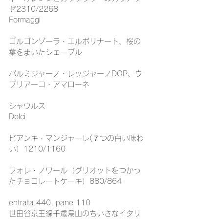
ゼ2310/2268
Formaggi
ゴルゴンゾーラ・エルボリナート、桜の
葉をまいたシェーブル
パルミジャーノ・レッジャーノDOP、ウ
ブリアーコ・アマローネ
シャウルス
Dolci
ビアンキ・マンジャーレ(７つの白い味わ
い）1210/1160
フォレ・ノワール（グリオットをつかっ
たチョコレートケーキ）880/864
entrata 440, pane 110
世田谷京王線千歳烏山のちいさなイタリ