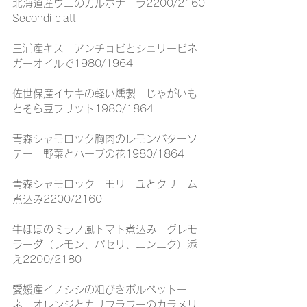
北海道産ウニのカルボナーラ2200/2160
Secondi piatti
三浦産キス　アンチョビとシェリービネ
ガーオイルで1980/1964
佐世保産イサキの軽い燻製　じゃがいも
とそら豆フリット1980/1864
青森シャモロック胸肉のレモンバターソ
テー　野菜とハーブの花1980/1864
青森シャモロック　モリーユとクリーム
煮込み2200/2160
牛ほほのミラノ風トマト煮込み　グレモ
ラーダ（レモン、パセリ、ニンニク）添
え2200/2180
愛媛産イノシシの粗びきポルペットー
ネ　オレンジとカリフラワーのカラメリ