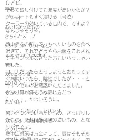
けどね。
sdgs
そして盛り付けても湿度が高いからか？
ジェラートもすぐ溶ける（号泣）
デザート
クーラーの効いている店内で、ですよ？
おいしかったもの
なんじゃそりゃ。
きちんとスープ
熱中症を心配して、ちべたいものを食べ
ｼｪﾘｰ,ｸﾞﾗｯﾊﾟ,ｳｨｽｷｰなど
過ぎて、それでどうやらお腹をこわされ
la scienza in cucina
てキャンセルなさった方もいらっしゃい
arte
ました。
コロナだったらどうしようとおもってす
のんとろっぽ
ぐ病院いったら、陰性でしたが・・・と
2018ウィーンベネチア
キャンセルのお電話いただきました。
かなり胃が痛そうな話し方だっ
そうだ、レストランへいこう
た・・・。かわいそうに。
まかない
シャンパン&スパークリング
暑いとついつい冷たいもの、さっぱりし
たもの、それ以外は味の濃いもの、とな
のんとろっぽ日曜俱楽部
りがちです。
イタリア語
熱中症対策は万全にして、夏はそもそも
イタリア映画