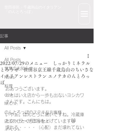
世田谷区・千歳烏山のイタリアン
「のんとろっぽ」
記事
All Posts
All Posts
2022/07/29のメニュー しっかりミネラル
営業のお知らせ
とろうぜ 世田谷京王線千歳烏山のちいさな
イタリアンレストラン エノテカのんとろっ
News
ぽ
料理
おあつうございます。
drink
…とはいえ店から一歩も出ないヨシカワ
さんです。こんにちは。
M.C.V.
のんとろっぽのステキなお客様
いやぁ。ほんとうに暑いですね。冷蔵庫
とクーラーが悲鳴を上げています😿
店主のひとくちエッセイ
壊れる・・・・（心配）まだ壊れてない
イベント