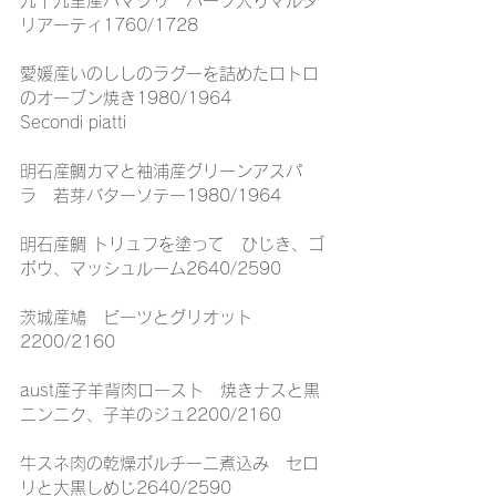
九十九里産ハマグリ　ハーブ入りマルタ
リアーティ1760/1728
愛媛産いのししのラグーを詰めたロトロ
のオーブン焼き1980/1964
Secondi piatti
明石産鯛カマと袖浦産グリーンアスパ
ラ　若芽バターソテー1980/1964
明石産鯛 トリュフを塗って　ひじき、ゴ
ボウ、マッシュルーム2640/2590
茨城産鳩　ビーツとグリオット
2200/2160
aust産子羊背肉ロースト　焼きナスと黒
ニンニク、子羊のジュ2200/2160
牛スネ肉の乾燥ポルチーニ煮込み　セロ
リと大黒しめじ2640/2590