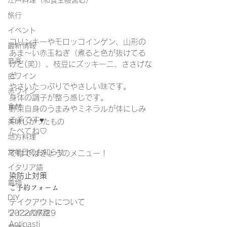
江戸料理（和食全般含む）
旅行
イベント
コリンキーやモロッコインゲン、山形の
最新情報
あま～い赤玉ねぎ（煮ると色が抜けてる
音楽
けど(笑)）、枝豆にズッキーニ、ささげな
ど
白ワイン
やさいたっぷりでやさしい味です。
赤ワイン
身体の調子が整う感じです。
食材
野菜自身のうまみやミネラルが体にしみ
る系です♥
美味しかったもの
たべてね♡
地方料理
営業日のお知らせ
ではではきょうのメニュー！
イタリア語
染防止対策
着物
ご予約フォーム
DIY
テイクアウトについて
ワインの旅路
2022/07/29
Antipasti