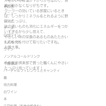
汗をかいて体温が下がりがちなので、胃
腸が動かなくなりがちです。
その他
クーラーの効いている部屋にいるとき
メニュー
は、しっかりミネラルをとれるように野
レシピ
菜もたっぷり、
味の濃いものも消化にエネルギーをつか
チーズ
いすぎるから少し控えて、
ロゼワイン
やさしい味の栄養のあるものあたたかい
ものを気を付けて取りたいですね。
トスカーナ
お腹大事。
ワイン
ノンアルコールドリンク
今年美術倶楽部で買った
鶴くん
にやさい
千歳烏山
たっぷり持っています！
バーチャルフィレンツェとキャンティ
器
地方料理
白ワイン
本