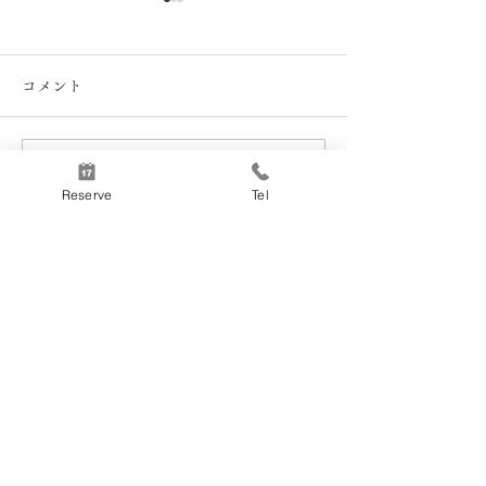
コメント
真のボロネーゼ
コメントを追加…
プローチダ島風レモンと
Reserve
Tel
松の実のスパゲッティ