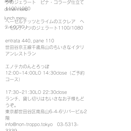
薬膳
クのジェラート　ピナ・コラーダ仕立て
1100/1080
dinner menu
lunch menu
ヘーゼルナッツとライムのエクレア　ヘ
テイクアウト
ーゼルナッツのジェラート1100/1080
entrata 440, pane 110
世田谷京王線千歳烏山のちいさなイタリ
アンレストラン
エノテカのんとろっぽ
12:00~14:00LO 14:30close（ご予約
コース）
17:30~21:30LO 22:30close
ランチ、貸し切りはちいさなお子様もど
うぞ。
東京都世田谷区南烏山6-4-6リバービル2
階
info@non-troppo.tokyo　03-5313-
3339