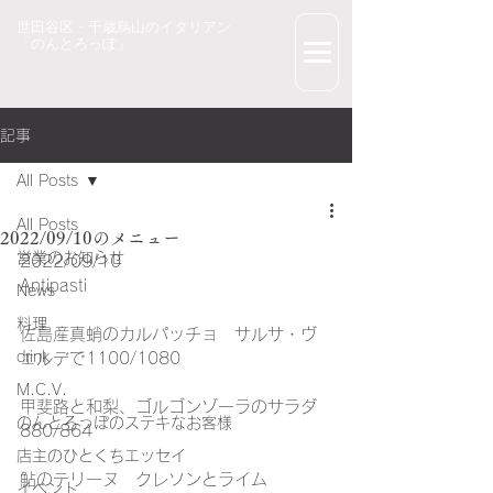
世田谷区・千歳烏山のイタリアン
「のんとろっぽ」
記事
All Posts
All Posts
2022/09/10のメニュー
営業のお知らせ
2022/09/10
Antipasti
News
料理
佐島産真蛸のカルパッチョ　サルサ・ヴ
drink
ェルデで1100/1080
M.C.V.
甲斐路と和梨、ゴルゴンゾーラのサラダ
のんとろっぽのステキなお客様
880/864
店主のひとくちエッセイ
鮎のテリーヌ　クレソンとライム
イベント