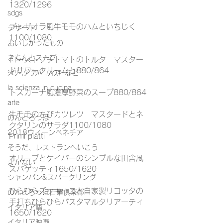
1320/1296
sdgs
ブレザオラ風牛モモのハムといちじく
デザート
1100/1080
おいしかったもの
きちんとスープ
ローストプチトマトのトルタ　マスター
ドサワークリームと880/864
ｼｪﾘｰ,ｸﾞﾗｯﾊﾟ,ｳｨｽｷｰなど
la scienza in cucina
トスカーナ風濃厚野菜のスープ880/864
arte
牛モモのちびカツレツ　マスタードとネ
のんとろっぽ
クタリンのサラダ1100/1080
2018ウィーンベネチア
Primi piatti
そうだ、レストランへいこう
オリーブとケイパーのシンプルな田舎風
まかない
スパゲッティ1650/1620
シャンパン&スパークリング
ひらひらズッキーニと自家製リコッタの
のんとろっぽ日曜俱楽部
手打ちひらひらパスタマルタリアーティ
イタリア語
1650/1620
イタリア映画