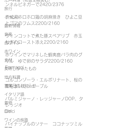
江戸料理（和食全般含む）
ンネルビネガーで2420/2376
旅行
茨城産ホロホロ鶏の胡麻焼き　ひよこ豆
イベント
とゴマのフムス2200/2160
最新情報
音楽
ヴィンコットで煮た豚スペアリブ　赤玉
ねぎのロースト添え2200/2160
白ワイン
赤ワイン
赤ワインでマリネした蝦夷鹿バラ肉のグ
食材
リル　ゆで卵のサラダ2200/2160
Formaggi
美味しかったもの
地方料理
ゴルゴンゾーラ・エルボリナート、桜の
営業日のお知らせ
葉をまいたシェーブル
イタリア語
パルミジャーノ・レッジャーノDOP、タ
着物
レッジオ
Dolci
DIY
ワインの旅路
パイナップルのソテー　ココナッツミル