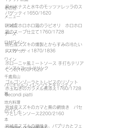
泉州水ナスと水牛のモッツァレッラのス
その他
パゲッティ1650/1620
メニュー
レシピ
茨城産ホロホロ鶏のラビオリ　ホロホロ
鶏のスープ仕立て1760/1728
チーズ
ロゼワイン
明石産スズキの燻製とからすみの冷たい
スパゲッティ1870/1836
トスカーナ
ワイン
ボローニャ風ミートソース 手打ちテリア
ノンアルコールドリンク
てっれ1650/1620
千歳烏山
ゴルゴンゾーラとトレビスのリゾット　
バーチャルフィレンツェとキャンティ
赤玉ねぎのカラメル煮添え1760/1728
器
Secondi piatti
地方料理
宮城産スズキのカマと蕪の網焼き　パセ
白ワイン
リとレモンソース2200/2160
本
宮城産スズキの網焼き　パプリカとフェ