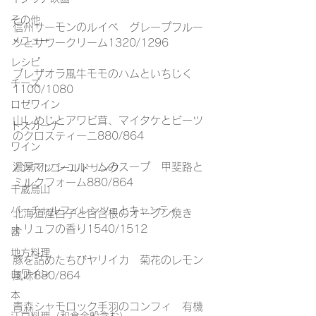
その他
信州サーモンのルイベ　グレープフルー
メニュー
ツとサワークリーム1320/1296
レシピ
ブレザオラ風牛モモのハムといちじく
チーズ
1100/1080
ロゼワイン
山しめじとアワビ茸、マイタケとビーツ
トスカーナ
のクロスティーニ880/864
ワイン
濃厚マッシュルームのスープ　甲斐路と
ノンアルコールドリンク
ミルクフォーム880/864
千歳烏山
バーチャルフィレンツェとキャンティ
北海道産白子と百合根のオーブン焼き　
トリュフの香り1540/1512
器
地方料理
豚を詰めたちびヤリイカ　菊花のレモン
白ワイン
風味880/864
本
青森シャモロック手羽のコンフィ　有機