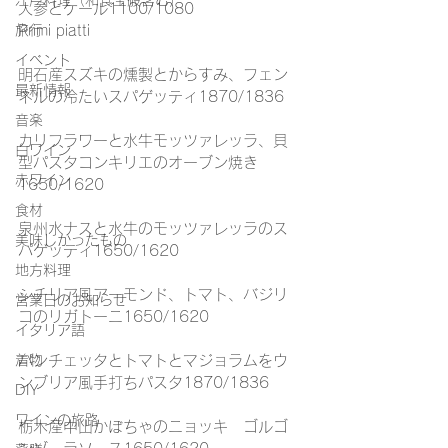
江戸料理（和食全般含む）
人参とケール1100/1080
旅行
Primi piatti
イベント
明石産スズキの燻製とからすみ、フェン
最新情報
ネルの冷たいスパゲッティ1870/1836
音楽
カリフラワーと水牛モッツァレッラ、貝
白ワイン
型パスタコンキリエのオーブン焼き
赤ワイン
1650/1620
食材
泉州水ナスと水牛のモッツァレッラのス
美味しかったもの
パゲッティ1650/1620
地方料理
シチリア風アーモンド、トマト、バジリ
営業日のお知らせ
コのリガトーニ1650/1620
イタリア語
着物
パンチェッタとトマトとマジョラムをウ
ンブリア風手打ちパスタ1870/1836
DIY
ワインの旅路
栃木産中山かぼちゃのニョッキ　ゴルゴ