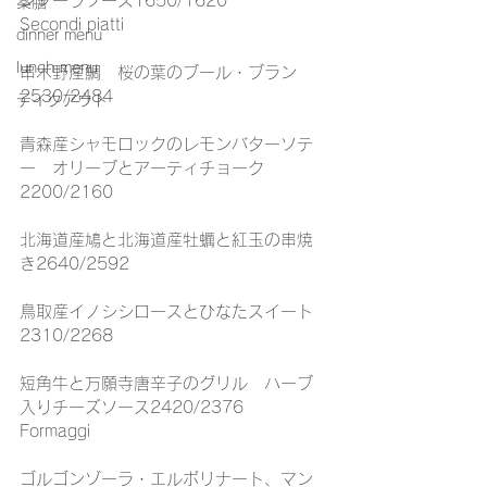
ンゾーラソース1650/1620
薬膳
Secondi piatti
dinner menu
lunch menu
串木野産鯛　桜の葉のブール・ブラン
2530/2484
テイクアウト
青森産シャモロックのレモンバターソテ
ー　オリーブとアーティチョーク
2200/2160
北海道産鳩と北海道産牡蠣と紅玉の串焼
き2640/2592
鳥取産イノシシロースとひなたスイート
2310/2268
短角牛と万願寺唐辛子のグリル　ハーブ
入りチーズソース2420/2376
Formaggi
ゴルゴンゾーラ・エルボリナート、マン