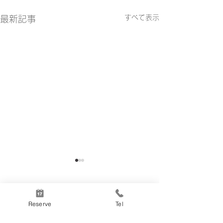
すべて表示
最新記事
コメント
Reserve
Tel
真のボロネーゼ