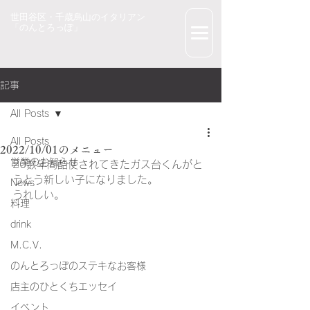
世田谷区・千歳烏山のイタリアン
「のんとろっぽ」
記事
All Posts
All Posts
2022/10/01のメニュー
営業のお知らせ
20数年間酷使されてきたガス台くんがと
うとう新しい子になりました。
News
うれしい。
料理
drink
M.C.V.
のんとろっぽのステキなお客様
店主のひとくちエッセイ
イベント