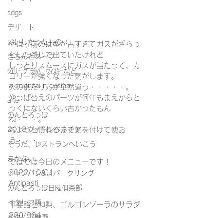
sdgs
デザート
おいしかったもの
やはり前のは型が古すぎてガスがざらっ
とした感じで出ていたけれど
きちんとスープ
しっとりスムースにガスが当たって、カ
ｼｪﾘｰ,ｸﾞﾗｯﾊﾟ,ｳｨｽｷｰなど
ロリーが強くなった気がします。
la scienza in cucina
火のあたり方が全然違う・・・・・。
やっぱ替えのパーツが何年もまえからと
arte
っくにないくらい古かったもん
のんとろっぽ
ね・・・。
2018ウィーンベネチア
ちょっと慣れるまで気を付けて使お
う・・・。
そうだ、レストランへいこう
まかない
ではでは今日のメニューです！
2022/10/01
シャンパン&スパークリング
Antipasti
のんとろっぽ日曜俱楽部
イタリア語
甲斐路と和梨、ゴルゴンゾーラのサラダ
880/864
イタリア映画