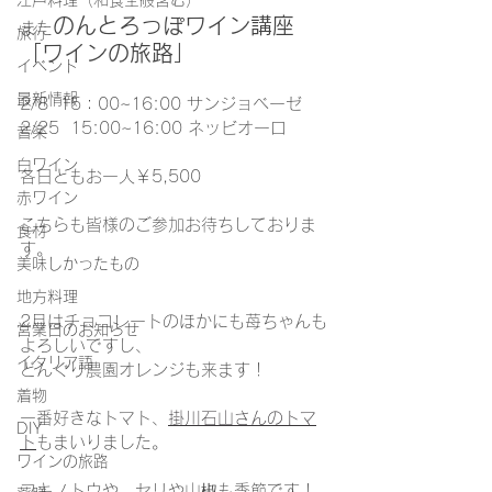
江戸料理（和食全般含む）
のんとろっぽワイン講座
また
旅行
「ワインの旅路」
イベント
最新情報
2/8  15：00~16:00 サンジョベーゼ
2/25  15:00~16:00 ネッビオーロ
音楽
白ワイン
各日ともお一人￥5,500
赤ワイン
こちらも皆様のご参加お待ちしておりま
食材
す。
美味しかったもの
地方料理
2月はチョコレートのほかにも苺ちゃんも
営業日のお知らせ
よろしいですし、
イタリア語
どんぐり農園オレンジも来ます！
着物
一番好きなトマト、
掛川石山さんのトマ
DIY
ト
もまいりました。
ワインの旅路
フキノトウや、セリや山椒も季節です！