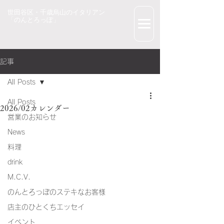
世田谷区・千歳烏山のイタリアン
「のんとろっぽ」
記事
All Posts
All Posts
2026/02カレンダー
営業のお知らせ
News
料理
drink
M.C.V.
のんとろっぽのステキなお客様
店主のひとくちエッセイ
イベント