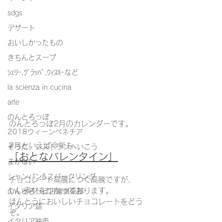
sdgs
デザート
おいしかったもの
きちんとスープ
ｼｪﾘｰ,ｸﾞﾗｯﾊﾟ,ｳｨｽｷｰなど
la scienza in cucina
arte
のんとろっぽ
のんとろっぽ2月のカレンダーです。
2018ウィーンベネチア
2月といえば今年も
そうだ、レストランへいこう
「おとなバレンタイン」
まかない
シャンパン&スパークリング
チョコレート高騰につぐ高騰ですが、
いい素材をつかっております。
のんとろっぽ日曜俱楽部
ほんとうにおいしいチョコレートをどう
イタリア語
ぞ。
イタリア映画