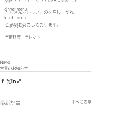
薬膳
dinner menu
たくさんおいしいものを召し上がれ！
lunch menu
ご予約お待ちしております。
テイクアウト
#春野菜
#トマト
News
営業のお知らせ
すべて表示
最新記事