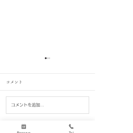
コメント
8月の営業カレンダー
コメントを追加…
Buon Viaggio
は、ちょっとだ
ンツェへ。
Reserve
Tel