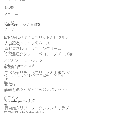
その他
メニュー
レシピ
Antipasti ちいさな前菜
チーズ
ロゼワイン
かりかりひよこ豆フリットとピクルス
大山鶏とトリュフのムース
トスカーナ
春野菜蒸し煮　サフランクリーム
ワイン
鹿児島産タケノコ　ペコリーノチーズ焼
ノンアルコールドリンク
Primo piatto パスタ
千歳烏山
スペシャリテ　ペコリーノと山椒のペン
バーチャルフィレンツェとキャンティ
ネ
器
または
春キャベツとからすみのスパゲッティ
地方料理
白ワイン
Secondo piatto 主菜
本
蝦夷鹿タリアータ　クレソンのサラダ