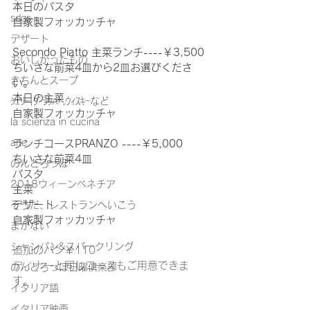
本日のパスタ
sdgs
自家製フォッカッチャ
デザート
Secondo Piatto 主菜ランチ----￥3,500
おいしかったもの
ちいさな前菜4皿から2皿お選びくださ
きちんとスープ
い。
本日の主菜
ｼｪﾘｰ,ｸﾞﾗｯﾊﾟ,ｳｨｽｷｰなど
自家製フォッカッチャ
la scienza in cucina
arte
ランチコースPRANZO ----￥5,000
ちいさな前菜4皿
のんとろっぽ
パスタ
2018ウィーンベネチア
主菜
デザート
そうだ、レストランへいこう
自家製フォッカッチャ
まかない
シャンパン&スパークリング
追加のパン￥110
ディナーと同じコースもご用意できま
のんとろっぽ日曜俱楽部
す。
イタリア語
イタリア映画