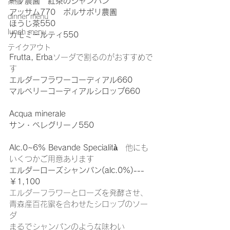
ープ農園　紅茶のシャンパン
薬膳
アッサム770　ボルサポリ農園
dinner menu
ほうじ茶550
lunch menu
カモミールティ550
テイクアウト
Frutta, Erba
ソーダで割るのがおすすめで
す
エルダーフラワーコーディアル660
マルベリーコーディアルシロップ660
Acqua minerale
サン・ペレグリーノ550
Alc.0~6% Bevande Specialità
　他にも
いくつかご用意あります
エルダーローズシャンパン(alc.0%)---
￥1,100
エルダーフラワーとローズを発酵させ、
青森産百花蜜を合わせたシロップのソー
ダ
まるでシャンパンのような味わい