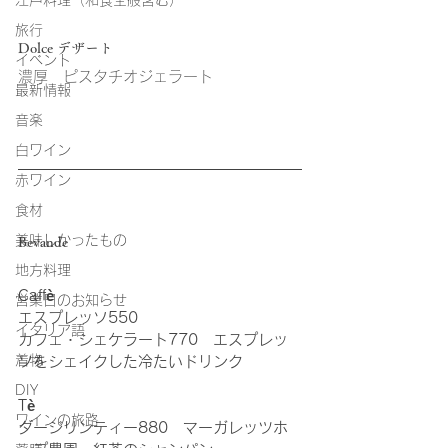
江戸料理（和食全般含む）
旅行
Dolce デザート
イベント
濃厚　ピスタチオジェラート
最新情報
音楽
白ワイン
赤ワイン
食材
美味しかったもの
Bevande
地方料理
Caffè
営業日のお知らせ
エスプレッソ550
イタリア語
カフェ・シェケラート770　エスプレッ
着物
ソをシェイクした冷たいドリンク
DIY
Tè
ワインの旅路
ダージリンティー880　マーガレッツホ