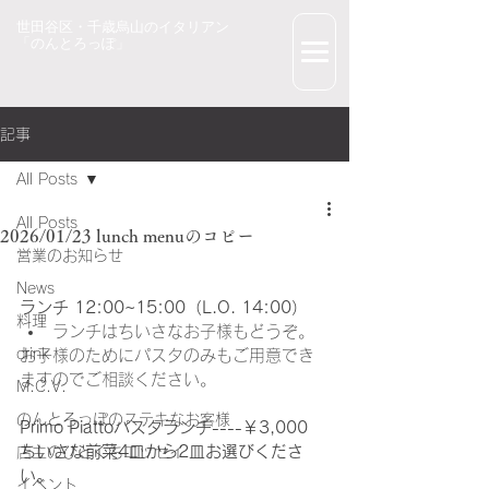
世田谷区・千歳烏山のイタリアン
「のんとろっぽ」
記事
All Posts
All Posts
2026/01/23 lunch menuのコピー
営業のお知らせ
News
ランチ 12:00~15:00（L.O. 14:00）
料理
ランチはちいさなお子様もどうぞ。
drink
お子様のためにパスタのみもご用意でき
ますのでご相談ください。
M.C.V.
のんとろっぽのステキなお客様
Primo Piattoパスタランチ----￥3,000
ちいさな前菜4皿から2皿お選びくださ
店主のひとくちエッセイ
い。
イベント