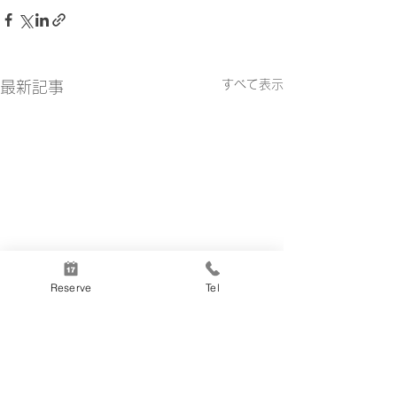
すべて表示
最新記事
Reserve
Tel
2026/04/15 lunch menu
2026/03/25 lun