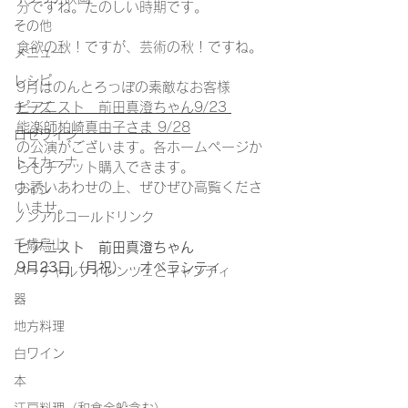
分ですね。たのしい時期です。
その他
食欲の秋！ですが、芸術の秋！ですね。
メニュー
レシピ
9月はのんとろっぽの素敵なお客様
ピアニスト　前田真澄ちゃん9/23 
チーズ
能楽師柏崎真由子さま
 9/28
ロゼワイン
の公演がございます。各ホームページか
トスカーナ
らもチケット購入できます。
お誘いあわせの上、ぜひぜひ高覧くださ
ワイン
いませ。
ノンアルコールドリンク
千歳烏山
ピアニスト　前田真澄ちゃん
9月23日（月祝）　オペラシティ
バーチャルフィレンツェとキャンティ
器
地方料理
白ワイン
本