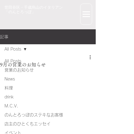
世田谷区・千歳烏山のイタリアン
「のんとろっぽ」
記事
All Posts
All Posts
9月の営業のお知らせ
営業のお知らせ
News
料理
drink
M.C.V.
のんとろっぽのステキなお客様
店主のひとくちエッセイ
イベント