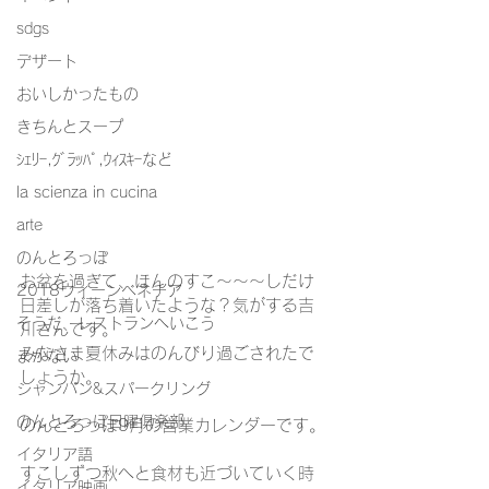
sdgs
デザート
おいしかったもの
きちんとスープ
ｼｪﾘｰ,ｸﾞﾗｯﾊﾟ,ｳｨｽｷｰなど
la scienza in cucina
arte
のんとろっぽ
お盆を過ぎて、ほんのすこ～～～しだけ
2018ウィーンベネチア
日差しが落ち着いたような？気がする吉
そうだ、レストランへいこう
川さんです。
みなさま夏休みはのんびり過ごされたで
まかない
しょうか。
シャンパン&スパークリング
のんとろっぽ日曜俱楽部
のんとろっぽ9月の営業カレンダーです。
イタリア語
すこしずつ秋へと食材も近づいていく時
イタリア映画