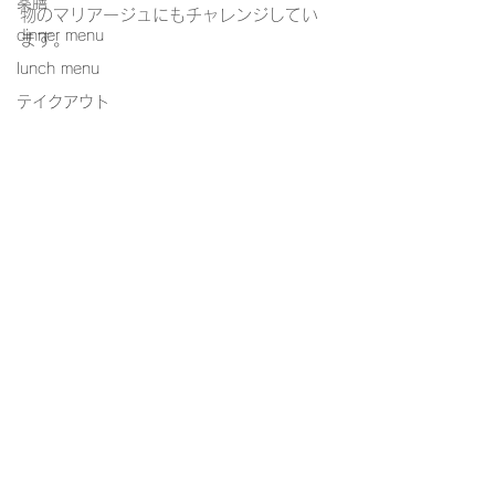
薬膳
物のマリアージュにもチャレンジしてい
dinner menu
ます。
lunch menu
テイクアウト