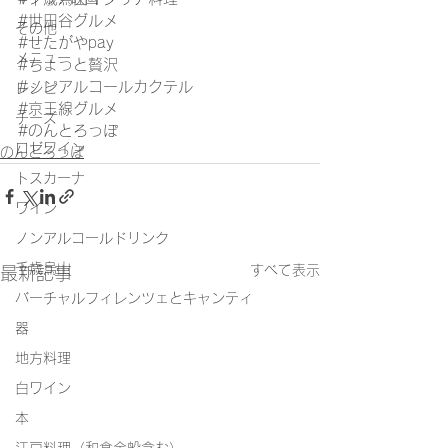
#世田谷グルメ
その他
#せたがやpay
メニュー
#ちょっと贅沢
#ノンアルコールカクテル
レシピ
#京王線グルメ
チーズ
#のんとろっぽ
ロゼワイン
のんとろっぽ
トスカーナ
ワイン
ノンアルコールドリンク
千歳烏山
すべて表示
最新記事
バーチャルフィレンツェとキャンティ
器
地方料理
白ワイン
本