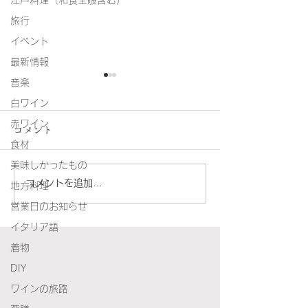
江戸料理（和食全般含む）
旅行
イベント
最新情報
音楽
価格改定のお知らせ
白ワイン
いつものんとろっぽをご利用
赤ワイン
コメント
いただき、誠にありがとうご
よいお年を
食材
ざいます。 継続提供を目的
美味しかったもの
に、価格の見直しを実施させ
コメントを追加…
地方料理
ていただきます。 この度、
[2025年3月]より、コースメ
営業日のお知らせ
ニューの価格を改定させてい
イタリア語
ただくこととなりました。
着物
特に原 材料費...
DIY
ワインの旅路