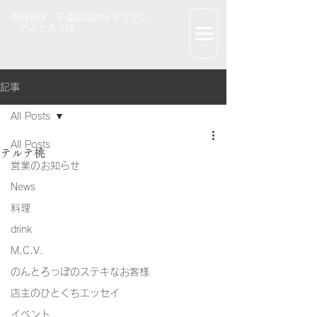
世田谷区・千歳烏山のイタリアン
「のんとろっぽ」
記事
All Posts
All Posts
テルテ桃
営業のお知らせ
News
料理
drink
M.C.V.
のんとろっぽのステキなお客様
店主のひとくちエッセイ
イベント