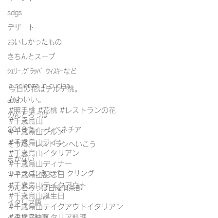
sdgs
デザート
おいしかったもの
きちんとスープ
ｼｪﾘｰ,ｸﾞﾗｯﾊﾟ,ｳｨｽｷｰなど
la scienza in cucina
今日の花はテルテ桃。
かわいい。
arte
#照手桃
#花桃
#レストランの花
のんとろっぽ
#千歳烏山
2018ウィーンベネチア
#千歳烏山グルメ
#千歳烏山ワイン
そうだ、レストランへいこう
#千歳烏山イタリアン
まかない
#千歳烏山ディナー
シャンパン&スパークリング
#千歳烏山記念日
#千歳烏山テイクアウト
のんとろっぽ日曜俱楽部
#千歳烏山誕生日
イタリア語
#千歳烏山テイクアウトイタリアン
#千歳烏山イタリア料理
イタリア映画