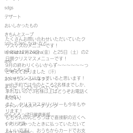
sdgs
デザート
おいしかったもの
きちんとスープ
たくさんお問い合わせいただいていたク
ｼｪﾘｰ,ｸﾞﾗｯﾊﾟ,ｳｨｽｷｰなど
リスマスのメニューです！
今年は12月24日（金）と25日（土）の2
la scienza in cucina
日間クリスマスメニューです！
arte
9月の終わりくらいからず～～～～～～っ
のんとろっぽ
と考えておりました（汗）
いいバランスになっていると思います！
2018ウィーンベネチア
web予約では今のところ2名様までしか、
そうだ、レストランへいこう
承れないので3名様以上はどうぞお電話く
まかない
ださい。
また、クリスマスデリバリーも今年もや
シャンパン&スパークリング
ります！
のんとろっぽ日曜俱楽部
もちろんのんとろっぽで直接駅の近くへ
イタリア語
いらっしゃったときに払っていただいて
もいいですし、おうちからカードでお支
イタリア映画