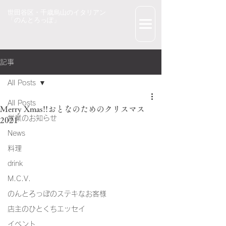
世田谷区・千歳烏山のイタリアン
「のんとろっぽ」
記事
All Posts
All Posts
Merry Xmas!!おとなのためのクリスマス
営業のお知らせ
2021
News
料理
drink
M.C.V.
のんとろっぽのステキなお客様
店主のひとくちエッセイ
イベント