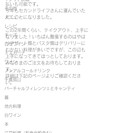
払いも可能です。
その他
今年もセカンドライフさんに運んでいた
だくことになりました。
メニュー
レシピ
この2年間くらい、テイクアウト、上手に
チーズ
なりました！いちばん難儀するのはやは
りデザート類とパスタ類はデリバリーに
ロゼワイン
むかない料理が多いでですが、この辺も
トスカーナ
上手になってきてほっとしております。
ワイン
みなさまのご注文をお待ちしておりま
す。
ノンアルコールドリンク
詳細は下記のページよりご確認くださ
千歳烏山
い。
バーチャルフィレンツェとキャンティ
器
地方料理
白ワイン
本