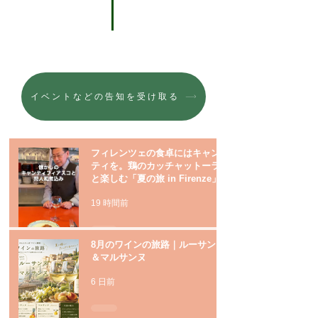
イベントなどの告知を受け取る
フィレンツェの食卓にはキャン
ティを。鶏のカッチャットーラ
と楽しむ「夏の旅 in Firenze」
19 時間前
8月のワインの旅路｜ルーサンヌ
＆マルサンヌ
6 日前