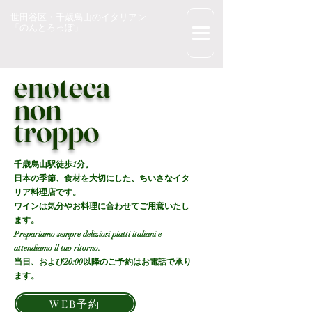
世田谷区・千歳烏山のイタリアン
「のんとろっぽ」
enoteca
non
​troppo
千歳烏山駅徒歩1分。
​日本の季節、食材を大切にした、ちいさなイタ
リア料理店です。
​ワインは気分やお料理に合わせてご用意いたし
ます。
Prepariamo sempre deliziosi piatti italiani e
attendiamo il tuo ritorno.
当日、および20:00以降のご予約はお電話で承り
ます。
WEB予約