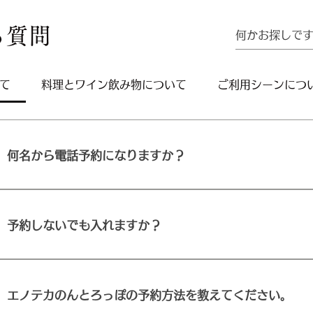
る質問
て
料理とワイン飲み物について
ご利用シーンにつ
何名から電話予約になりますか？
ちいさなレストランのため、カウンター席3名様以上、ま
様以上のご予約は、お電話にて承っております。 また、
はネット予約で「×」となっている時間帯でも、お席をご
予約しないでも入れますか？
ございます。お気軽にご相談ください。 ご予定がお決ま
らからどうぞ 当日・お急ぎの場合は、お電話でのご予約
のんとろっぽはカウンター6席、テーブル4名様用お席2
のちいなさレストランです。 お席に空きがあればご案内
いますが、特に週末などはご予約をおすすめしております
エノテカのんとろっぽの予約方法を教えてください。
ご予約、および20:00以降のご予約はお電話にて承って