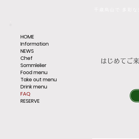
千歳烏山で 多彩
HOME
Information
NEWS
Chef
はじめてご
Sommlelier
Food menu
Take out menu
Drink menu
FAQ
RESERVE