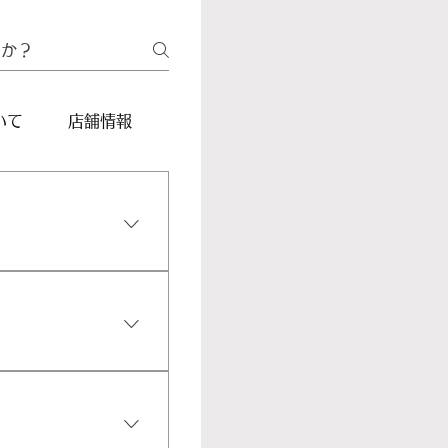
いて
店舗情報
たテーブル席5名
店の状況によって
用意できる場合が
りでしたら、こち
がスムーズです。
テーブルの計14席
できる場合もござ
。 また、当日の
おります。 ご予定