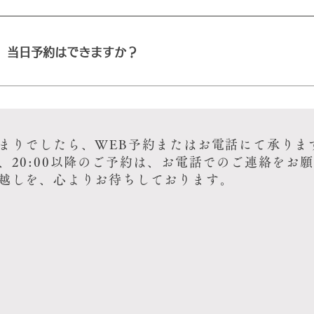
がお決まりでしたら、こちらからどうぞ 当日・お急ぎの
WEB予約とお電話でご予約いただけます。 ちいさなレス
のご予約がスムーズです。
日のご予約、20:00以降のご予約、 またカウンター3名
名様以上のご予約は、 お電話にて承っております。 ご
当日予約はできますか？
たら、こちらからどうぞ 当日・お急ぎの場合は、お電話
ーズです。
はい。当日のご予約はお電話にて承っております。営業
きるお席が異なる場合がございますので、まずはお気軽
ご予定がお決まりでしたら、こちらからどうぞ 当日・お
電話でのご予約がスムーズです。
まりでしたら、WEB予約またはお電話にて承りま
、20:00以降のご予約は、お電話でのご連絡をお
越しを、心よりお待ちしております。