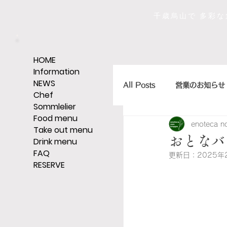
千歳烏山で 多彩
HOME
Information
NEWS
All Posts
営業のお知らせ
Chef
Sommlelier
Food menu
enoteca n
店主のひとくちエッセイ
Take out menu
おとなバ
Drink menu
FAQ
更新日：
2025年
RESERVE
ｼｪﾘｰ,ｸﾞﾗｯﾊﾟ,ｳｨｽｷｰなど
そうだ、レストランへい