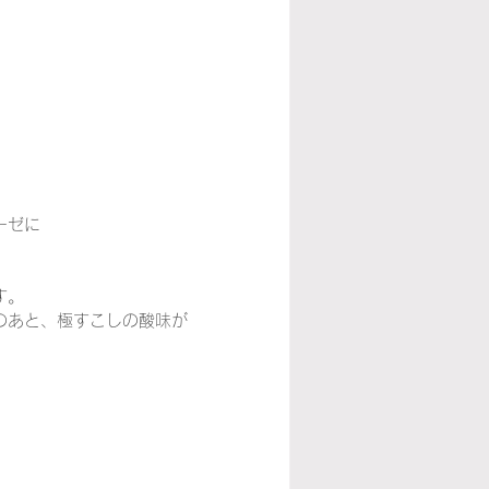
ーゼに
す。
のあと、極すこしの酸味が