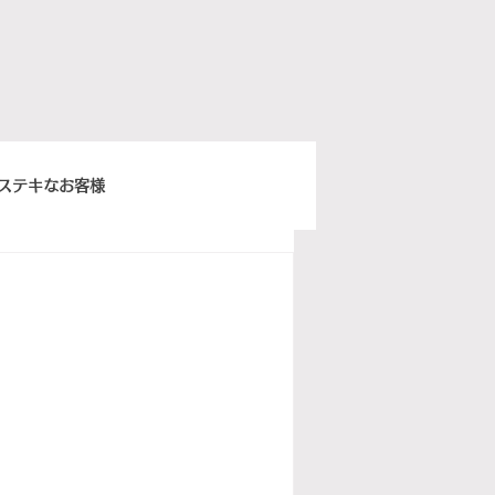
ステキなお客様
きちんとスープ
ウィーンベネチア
ぽ日曜俱楽部
イタリア語