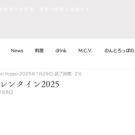
な魚料理や肉料理、季節の野菜を堪能する
News
料理
drink
M.C.V.
のんとろっぽの
on troppo
2025年1月29日
読了時間: 2分
イベント
sdgs
デザート
おいしかったもの
レンタイン2025
2月8日
la scienza in cucina
arte
のんとろっぽ
2018
こう
まかない
シャンパン&スパークリング
のんとろっ