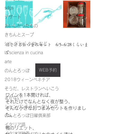
sdgs
デザート
おいしかったもの
きちんとスープ
ｼｪﾘｰ,ｸﾞﾗｯﾊﾟ,ｳｨｽｷｰなど
ほどけるおつまみセット　6/5~6/28くらいま
で
la scienza in cucina
arte
WEB予約
のんとろっぽ
2018ウィーンベネチア
そうだ、レストランへいこう
ワインを1本開ければ、
まかない
それだけでなんとなく夜が整う、
シャンパン&スパークリング
そんな小さなおつまみセットを作りまし
た。
のんとろっぽ日曜俱楽部
イタリア語
鴨のリエット、
イタリア映画