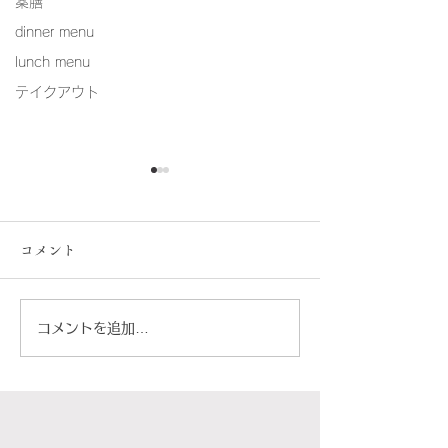
薬膳
dinner menu
lunch menu
テイクアウト
コメント
8月の営業カレンダー
コメントを追加…
Buon Viaggio
は、ちょっとだ
ンツェへ。