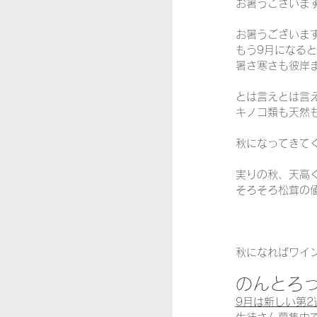
お暑うございま
お暑うございま
もう9月になる
暑さ寒さも彼岸
とは言えとは言
キノコ類も天然
秋になってきて
実りの秋、天高
そろそろ松茸の
秋になればワイ
のんとろ
9月は新しい第2