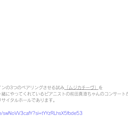
インの3つのペアリングさせる試み
「ムジカチーヴ」
を
一緒にやってくれているピアニストの前田真澄ちゃんのコンサート
リサイタルホールであります。
.be/swNoVV3cafY?si=tYYzRLhsX5fbde53