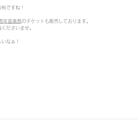
の秋ですね！
周年音楽祭
のチケットも販売しております。
覧くださいませ。
しいなぁ！