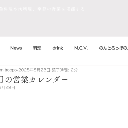
な魚料理や肉料理、季節の野菜を堪能する
News
料理
drink
M.C.V.
のんとろっぽの
on troppo
2025年8月28日
読了時間: 2分
イベント
sdgs
デザート
おいしかったもの
年9月の営業カレンダー
8月29日
la scienza in cucina
arte
のんとろっぽ
2018
こう
まかない
シャンパン&スパークリング
のんとろっ