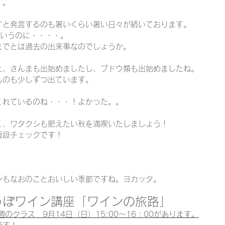
す。
すと発言するのも暑いくらい暑い日々が続いております。
というのに・・・・。
までとは過去の出来事なのでしょうか。
え、さんまも出始めましたし、ブドウ類も出始めましたね。
ものも少しずつ出ています。
くれているのね・・・！よかった。。
く、ワタクシも肥えたい秋を満喫いたしましょう！
値段チェックです！
ンもなおのことおいしい季節ですね。ヨカッタ。
っぽワイン講座「ワインの旅路」
週のクラス　9月14日（日）15:00～16：00があります。