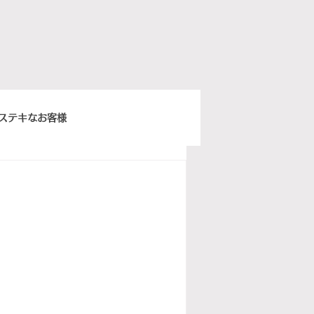
ステキなお客様
きちんとスープ
ウィーンベネチア
ぽ日曜俱楽部
イタリア語