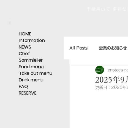
千歳烏山で 多彩
HOME
Information
NEWS
All Posts
営業のお知らせ
Chef
Sommlelier
Food menu
enoteca n
店主のひとくちエッセイ
Take out menu
2025
Drink menu
FAQ
更新日：
2025年
RESERVE
ｼｪﾘｰ,ｸﾞﾗｯﾊﾟ,ｳｨｽｷｰなど
そうだ、レストランへい