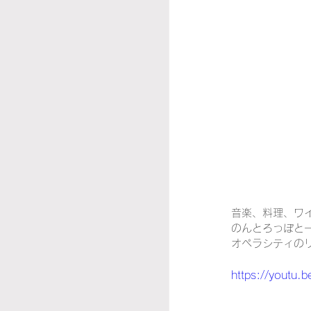
音楽、料理、ワ
のんとろっぽと
オペラシティの
https://youtu