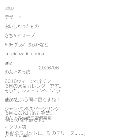
sdgs
デザート
おいしかったもの
きちんとスープ
ｼｪﾘｰ,ｸﾞﾗｯﾊﾟ,ｳｨｽｷｰなど
la scienza in cucina
arte
2026/06
のんとろっぽ
2018ウィーンベネチア
6月の営業カレンダーです。
そうだ、レストランへいこう
あっという間に夏ですね！
まかない
シャンパン&スパークリング
6月になれば鮎も解禁。
のんとろっぽ日曜俱楽部
楽しみな季節です。
イタリア語
稚鮎のフリットに、鮎のテリーヌ……。
イタリア映画