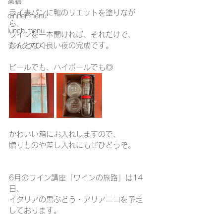
薬膳
ライ麦パンに鴨のリエットを塗りなが
dinner menu
ら、
lunch menu
ワインを一本開ければ、それだけで、
なんとなく良い夜の完成です。
テイクアウト
ビールでも、ハイボールでも◎
かわいい箱にお入れしますので、
贈りものや差し入れにもぜひどうぞ。
6月のワイン講座「ワインの旅路」は14
日、
イタリアの黒ぶどう・アリアニコを予定
しております。