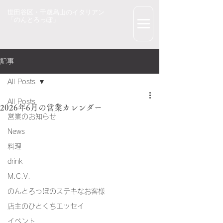
世田谷区・千歳烏山のイタリアン
「のんとろっぽ」
記事
All Posts
All Posts
2026年6月の営業カレンダー
営業のお知らせ
News
料理
drink
M.C.V.
のんとろっぽのステキなお客様
店主のひとくちエッセイ
イベント