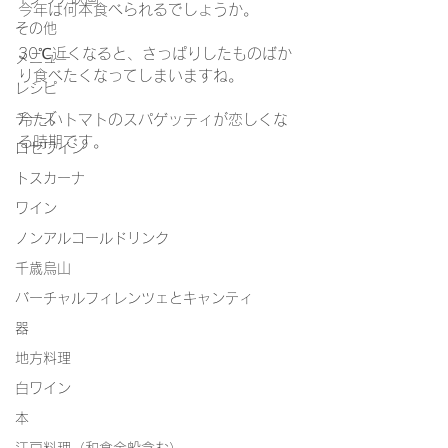
今年は何本食べられるでしょうか。
その他
30℃近くなると、さっぱりしたものばか
メニュー
り食べたくなってしまいますね。
レシピ
チーズ
冷たいトマトのスパゲッティが恋しくな
る時期です。
ロゼワイン
トスカーナ
ワイン
ノンアルコールドリンク
千歳烏山
バーチャルフィレンツェとキャンティ
器
地方料理
白ワイン
本