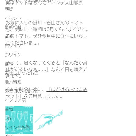
江戸料理（和食全般含む）
実はトマトは寒冷地・アンデス山脈原
産。
旅行
イベント
お気に入りの掛川・石山さんのトマト
最新情報
も、美味しい時期は6月くらいまでです。
このトマト、ぜひ今月中に食べにいらし
音楽
てくださいませ。
白ワイン
赤ワイン
そして、暑くなってくると「なんだか身
食材
体がだるいなぁ……」なんて日も増えて
美味しかったもの
きます。
地方料理
そんな時のために、
「ほどけるおつまみ
営業日のお知らせ
セット」
をご用意しました。
イタリア語
着物
DIY
ワインの旅路