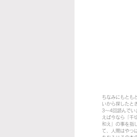
ちなみにもともと
いから探したと
3～4回読んで
えば今なら「千
和え」の事を指
て、人間はやっ