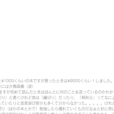
¥1000くらいの本ですが買ったときは¥9000くらい！しました
きには大概高額（涙）
いますが初めて読んだときはほんとに何のことを言っているのかわか
切り」と書くけれど昔は「繊切り」だったり、「桐和え」ってなに
していたりと言葉遊び部分も多くて分からなかった。。。。。けれ
ぱり（ほかの本とかで）勉強したら慣れていくものだなぁと妙に思