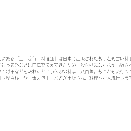
上にある「江戸流行　料理通」は日本で出版されたもっとも古い料
を行う家系などは口伝で伝えてきたため一般向けになかなか出版さ
びで将軍なども訪れたという伝説の料亭、八百善。もっとも流行っ
「豆腐百珍」や「素人包丁」などが出版され、料理本が大流行しま