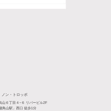
・​ノン・トロッポ
山６丁目４−６ リバービル2F
歳鳥山駅」西口 徒歩1分