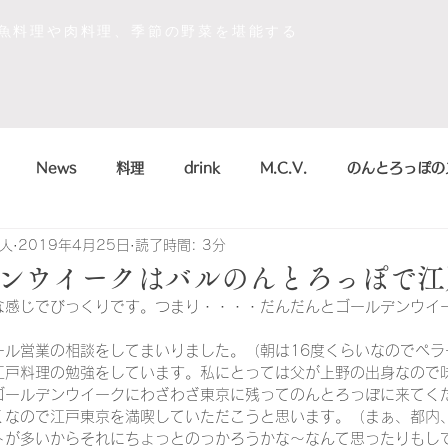
な魚料理や肉料理、季節の野菜を堪能する
News
料理
drink
M.C.V.
のんとろっぽの
人
2019年4月25日
読了時間: 3分
イベント
sdgs
デザート
おいしかったもの
ンウイークはバルのんとろっぽで江
な感じでびっくりです。つまり・・・・だんだんとゴールデンウイ
la scienza in cucina
arte
のんとろっぽ
2018
ール営業の相談をしてまいりました。（朝は16度くらいなのでペラ
江戸料理の勉強をしています。私にとっては父が上野の出身なので
ゴールデンウイークにわざわざ東京に残ってのんとろっぽに来てく
こう
まかない
シャンパン&スパークリング
のんとろっ
くなので江戸東京を満喫していただこうと思います。（まぁ、都内
トが多いからそれにちょっとのっかろうかな～なんて思ったりもし