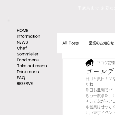
千歳烏山で 多彩
HOME
Information
NEWS
All Posts
営業のお知らせ
Chef
Sommlelier
Food menu
ブログ管理
店主のひとくちエッセイ
Take out menu
ゴールデ
Drink menu
FAQ
日月と夏日！？
RESERVE
ｼｪﾘｰ,ｸﾞﾗｯﾊﾟ,ｳｨｽｷｰなど
たね！
昨日も豊洲でバ
もう一度また、
そしてなが～い
そうだ、レストランへい
ル営業はせっか
江戸東京イベン