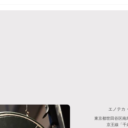
ス★キャ
６回一回のんとろっぽが無
もデ
料になる⁉せたがやペイキャ
ンペーン
エノテカ
東京都世田谷区南烏
京王線「千