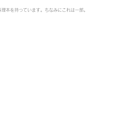
料理本を持っています。ちなみにこれは一部。
他
メニュー
レシピ
チーズ
ロゼワイン
トス