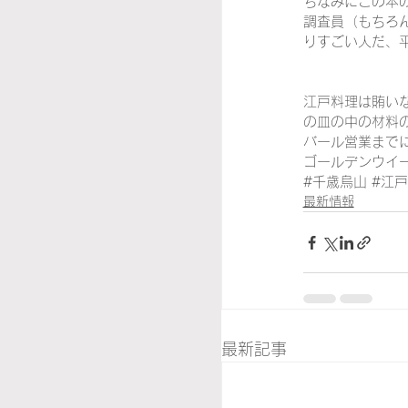
ちなみにこの本
調査員（もちろ
りすごい人だ、
江戸料理は賄い
の皿の中の材料
バール営業まで
ゴールデンウイ
#千歳烏山
#江
最新情報
最新記事