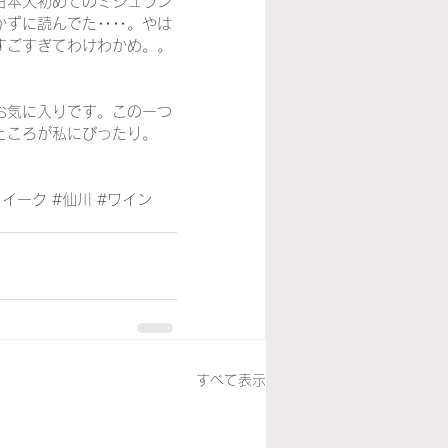
日本人初めてのミシュラン
かずに読んでた‥‥。やは
すごすぎてわけわかめ。。
お気に入りです。この一つ
ところが私にぴったり。
ウイーク
#仙川
#ワイン
すべて表示