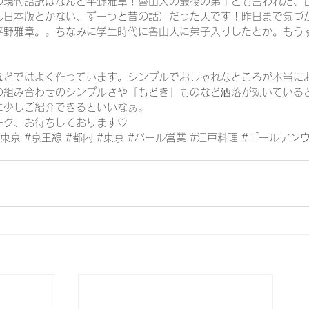
の現代語訳はなんと平野雅章！魯山人の最後の弟子とも言われた、
ん日本版とかない、ずーっと昔の話）だった人です！昨日まで気づ
平野雅章。。ちなみに学生時代に魯山人に弟子入りしたとか。もう
などではよく作っています。シンプルでおしゃれなところが本当に
の組み合わせのシンプルさや「もどき」ものなど洒落が効いている
に少しご紹介できるといいなぁ。
ーク、お待ちしております♡
戸東京
#京王線
#都内
#東京
#バール営業
#江戸料理
#ゴールデン